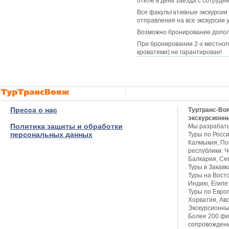
отеле в день заезда с сотрудн
Все факультативные экскурсии 
отправления на все экскурсии 
Возможно бронирование дополн
При бронировании 2-х местно
кроватями) не гарантирован!
Пресса о нас
Туртранс-Во
экскурсионн
Политика защиты и обработки
Мы разрабат
персональных данных
Туры по Росси
Калмыкия, Пов
республики: Ч
Балкария, Се
Туры в Закавк
Туры на Восто
Индию, Египет
Туры по Европ
Хорватия, Авс
Экскурсионны
Более 200 фи
сопровождени