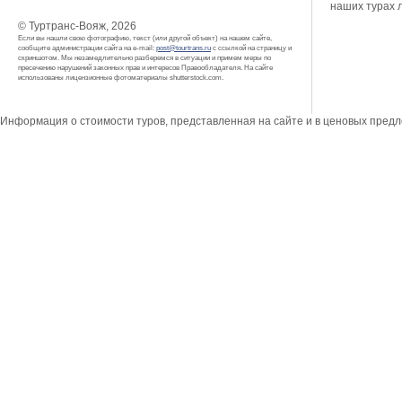
наших турах 
© Туртранс-Вояж, 2026
Если вы нашли свою фотографию, текст (или другой объект) на нашем сайте,
сообщите администрации сайта на e-mail:
post@tourtrans.ru
с ссылкой на страницу и
скриншотом. Мы незамедлительно разберемся в ситуации и примем меры по
пресечению нарушений законных прав и интересов Правообладателя. На сайте
использованы лицензионные фотоматериалы shutterstock.com.
Информация о стоимости туров, представленная на сайте и в ценовых пред