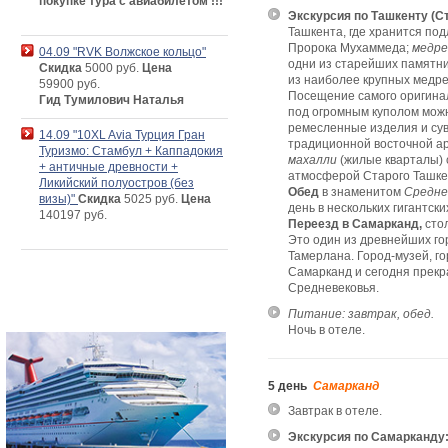
покупке тура с авиабилетом !!!
Экскурсия
по Ташкенту (С
Ташкента, где хранится по
Пророка Мухаммеда;
медре
04.09 "RVK Волжское кольцо"
одни из старейших памятни
Скидка
5000 руб.
Цена
из наиболее крупных медре
59900 руб.
Посещение самого оригина
Гид Тумилович Наталья
под огромным куполом можн
ремесленные изделия и сув
14.09 "10XL Avia Турция Гран
традиционной восточной а
Туризмо: Стамбул + Каппадокия
махалли
(жилые кварталы) 
+ античные древности +
атмосферой Старого Ташке
Ликийский полуостров (без
Обед
в знаменитом
Средне
визы)"
Скидка
5025 руб.
Цена
день в нескольких гигантски
140197 руб.
Переезд в Самарканд,
сто
Это один из древнейших г
Тамерлана. Город-музей, г
Самарканд и сегодня прекр
Средневековья.
Питание: завтрак, обед.
Ночь в отеле.
5 день
Самарканд
Завтрак в отеле.
Экскурсия по Самарканду