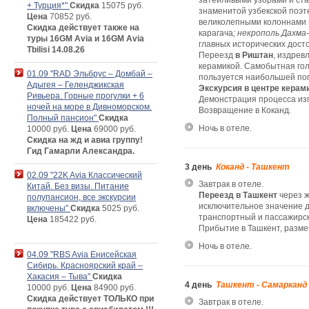
затейливыми узорами и ста
+ Турция*"
Скидка
15075 руб.
знаменитой узбекской поэ
Цена
70852 руб.
великолепными колоннами 
Скидка действует также на
карагача
; некрополь Дахма
туры 16GM Avia и 16GM Avia
главных исторических дост
Tbilisi 14.08.26
Переезд
в Риштан
, издрев
керамикой. Самобытная гол
01.09 "RAD Эльбрус – Домбай –
пользуется наибольшей поп
Адыгея – Геленджикская
Экскурсия в центре керам
Ривьера. Горные прогулки + 6
Демонстрация процесса изг
ночей на море в Дивноморском.
Возвращение в Коканд.
Полный пансион"
Скидка
Ночь в отеле.
10000 руб.
Цена
69000 руб.
Скидка на жд и авиа группу!
Гид Гамарли Александра.
3 день
Коканд - Ташкент
02.09 "22K Avia Классический
Завтрак в отеле.
Китай. Без визы. Питание
Переезд в Ташкент
через 
полупансион, все экскурсии
исключительное значение д
включены"
Скидка
5025 руб.
транспортный и пассажирск
Цена
185422 руб.
Прибытие в Ташкент, разме
Ночь в отеле.
04.09 "RBS Avia Енисейская
Сибирь. Красноярский край –
Хакасия – Тыва"
Скидка
4 день
Ташкент - Самарканд
10000 руб.
Цена
84900 руб.
Скидка действует ТОЛЬКО при
Завтрак в отеле.