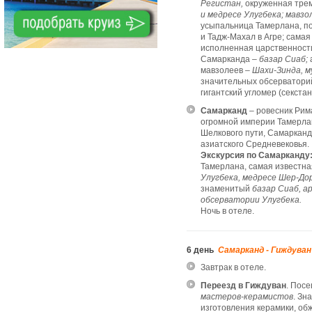
Регистан,
окруженная тре
и медресе Улугбека; мавзо
усыпальница Тамерлана, п
и Тадж-Махал в Агре; сама
исполненная царственност
Самарканда –
базар Сиаб;
мавзолеев –
Шахи-Зинда, м
значительных обсерваторий
гигантский угломер (секстан
Самарканд
– ровесник Рим
огромной империи Тамерлан
Шелкового пути, Самарканд
азиатского Средневековья.
Экскурсия по Самарканду
Тамерлана, самая известн
Улугбека, медресе Шер-Дор
знаменитый
базар Сиаб, а
обсерватории Улугбека.
Ночь в отеле.
6 день
Самарканд - Гиждуван
Завтрак в отеле.
Переезд в Гиждуван
. Пос
мастеров-керамистов
. Зн
изготовления керамики, обж