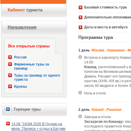
Базовая стоимость 
Кабинет
туриста
Дополнительно оплачива
Направления
Даты и места в автобусе
Программа тура
Все открытые страны
1 день
Москва - Наманган - Ф
Россия
Встреча в аэропорту Наман
14:00.
Фирменные туры за
Коканд
, расположенный у 
границу
пунктом на Великом шелково
Туры за границу от одного
Давань. Расцвет его приходи
туриста
ханства (XVIII–XIX вв.) и 
около 40 медресе и более 
Круизы
Ночь в отеле.
Горящие туры
2 день
Коканд - Риштан
Завтрак в отеле.
Экскурсия по Коканду:
дво
14.08 "16GM 2026 В Грузию на
последнего правителя Кока
море: Тбилиси + отдых в Батуми