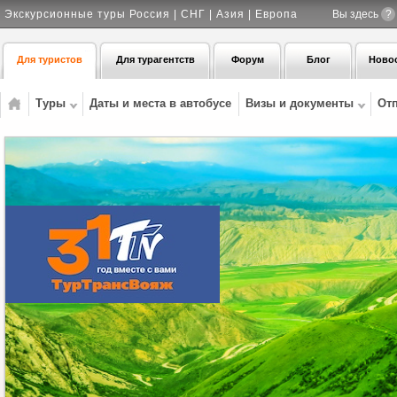
Экскурсионные туры Россия | СНГ | Азия | Европа
Вы здесь
?
Для туристов
Для турагентств
Форум
Блог
Ново
Туры
Даты и места в автобусе
Визы и документы
От