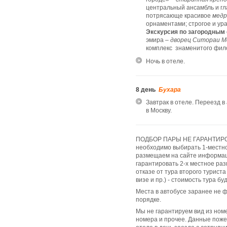
центральный ансамбль и г
потрясающе красивое
медр
орнаментами; строгое и у
Экскурсия по
загородным
эмира –
дворец Ситораи М
комплекс знаменитого фил
Ночь в отеле.
8 день
Бухара
Завтрак в отеле. Переезд 
в Москву.
ПОДБОР ПАРЫ НЕ ГАРАНТИРОВА
необходимо выбирать 1-местн
размещаем на сайте информа
гарантировать 2-х местное ра
отказе от тура второго туриста
визе и пр.) - стоимость тура б
Места в автобусе заранее не 
порядке.
Мы не гарантируем вид из ном
номера и прочее. Данные поже