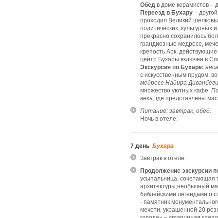
Обед
в доме керамистов –
Переезд в Бухару
– другой
проходил Великий шелковый
политических, культурных 
прекрасно сохранилось бол
грандиозные медресе, мече
крепость Арк, действующие
центр Бухары включен в С
Экскурсия по Бухаре:
анса
с искусственным прудом, в
медресе Надира Диванбеги
множество уютных кафе.
По
века
, где представлены ма
Питание: завтрак, обед.
Ночь в отеле.
7 день
Бухара
Завтрак в отеле.
Продолжение экскурсии п
усыпальница, сочетающая т
архитектуры;необычный ма
библейскими легендами о 
- памятник монументальног
мечети, украшенной 20 рез
городе» –
старинная крепо