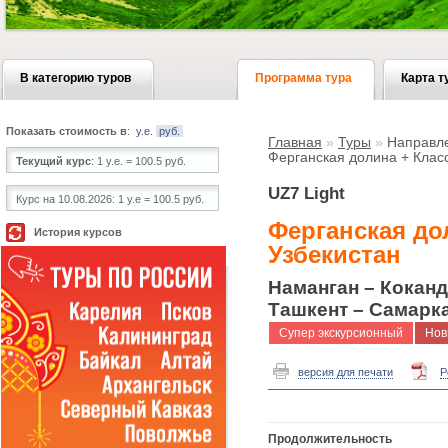
В категорию туров
Программа тура
Карта т
Показать стоимость в
:
у.е.
руб.
Главная
»
Туры
»
Направл
Ферганская долина + Клас
Текущий курс
:
1 у.е. = 100.5 руб.
UZ7 Light
Курс на 10.08.2026:
1 у.е = 100.5 руб.
Ферганская до
История курсов
Узбекистан
Наманган – Коканд
Ташкент – Самарка
Супер экскурсионный
Нов
версия для печати
P
Продолжительность