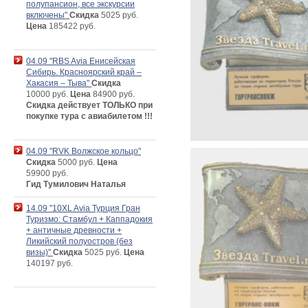
полупансион, все экскурсии
включены"
Скидка
5025 руб.
Цена
185422 руб.
04.09 "RBS Avia Енисейская
Сибирь. Красноярский край –
Хакасия – Тыва"
Скидка
10000 руб.
Цена
84900 руб.
Скидка действует ТОЛЬКО при
покупке тура с авиабилетом !!!
04.09 "RVK Волжское кольцо"
Скидка
5000 руб.
Цена
59900 руб.
Гид Тумилович Наталья
14.09 "10XL Avia Турция Гран
Туризмо: Стамбул + Каппадокия
+ античные древности +
Ликийский полуостров (без
визы)"
Скидка
5025 руб.
Цена
140197 руб.