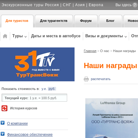
Экскурсионные туры Россия | СНГ | Азия | Европа
Вы здесь
?
Для туристов
Для турагентств
Форум
Блог
Ново
Туры
Даты и места в автобусе
Визы и документы
От
Главная
»
О нас
»
Наши награды
Наши награды
распечатать
Показать стоимость в
:
у.е.
руб.
Текущий курс
:
1 у.е. = 100.5 руб.
История курсов
О компании
Финансовое обеспечение