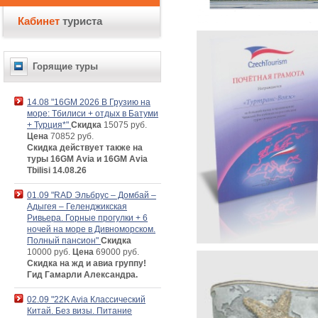
Кабинет
туриста
Горящие туры
14.08 "16GM 2026 В Грузию на
море: Тбилиси + отдых в Батуми
+ Турция*"
Скидка
15075 руб.
Цена
70852 руб.
Скидка действует также на
туры 16GM Avia и 16GM Avia
Tbilisi 14.08.26
01.09 "RAD Эльбрус – Домбай –
Адыгея – Геленджикская
Ривьера. Горные прогулки + 6
ночей на море в Дивноморском.
Полный пансион"
Скидка
10000 руб.
Цена
69000 руб.
Скидка на жд и авиа группу!
Гид Гамарли Александра.
02.09 "22K Avia Классический
Китай. Без визы. Питание