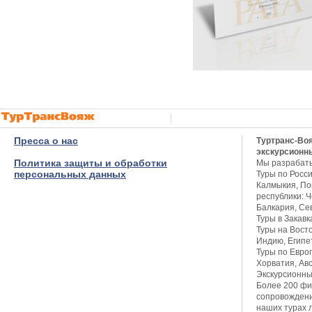
Пресса о нас
Туртранс-Во
экскурсионн
Политика защиты и обработки
Мы разрабат
персональных данных
Туры по Росси
Калмыкия, Пов
республики: Ч
Балкария, Се
Туры в Закавк
Туры на Восто
Индию, Египет
Туры по Европ
Хорватия, Авс
Экскурсионны
Более 200 фи
сопровождени
наших турах 