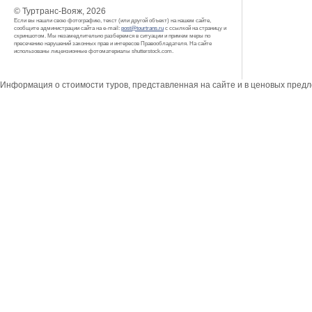
© Туртранс-Вояж, 2026
Если вы нашли свою фотографию, текст (или другой объект) на нашем сайте,
сообщите администрации сайта на e-mail:
post@tourtrans.ru
с ссылкой на страницу и
скриншотом. Мы незамедлительно разберемся в ситуации и примем меры по
пресечению нарушений законных прав и интересов Правообладателя. На сайте
использованы лицензионные фотоматериалы shutterstock.com.
Информация о стоимости туров, представленная на сайте и в ценовых пред