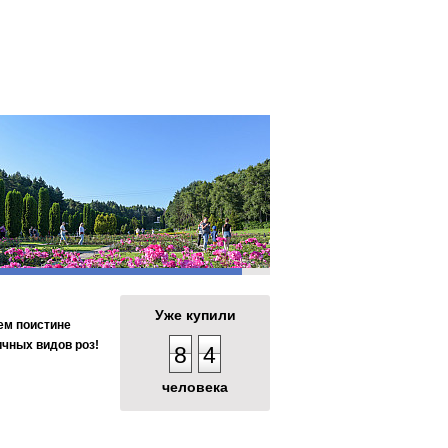
ларуси. Уникальные впечатления.
кая усадьба" на улице Чижевских
а
це Чижевских;
Уже купили
ем поистине
ичных видов роз!
8
4
человека
Путешествие по