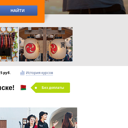
.5 руб.
История курсов
ске!
Без доплаты