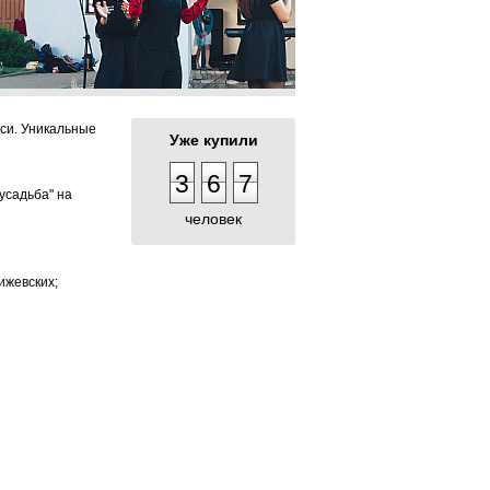
си. Уникальные
Уже купили
3
6
7
усадьба" на
человек
ижевских;