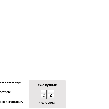
ь живую историю, почувствовать дух
йствительно незабываемое приключение!
о яркое шествие из
23 платформ,
со святыми паланкинами
ь город.
пешком до фестивальных улиц.
 также мастер-
Уже купили
остроге
9
2
ные дегустации,
человека