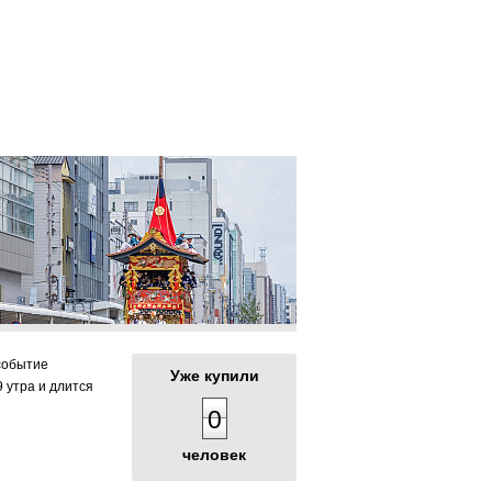
7 дней
 ↓
.08, 04.09
м поистине удивительной картины. На
сортов, разного цвета и могут привести в
от 44 900 руб.
событие
Уже купили
 утра и длится
0
человек