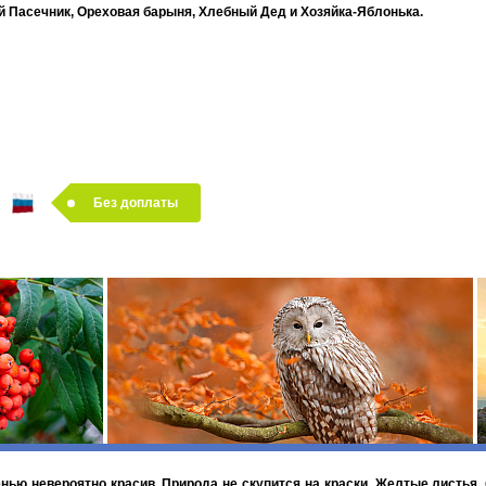
 Пасечник, Ореховая барыня, Хлебный Дед и Хозяйка-Яблонька.
ть Медового, Яблочного и Хлебного (Орехового) Спасов. Всех гостей праздник
Без доплаты
риготовлению домашнего варенья и обрядовой выпечки, ярмарка «Посад маст
ит с размахом и сибирским гостеприимством.
 своими глазами в туре:
RET Avia Сердце Урала +
енью невероятно красив. Природа не скупится на краски. Желтые листья,