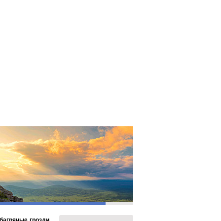
а ждут медовые, хлебные, ореховые и
еров». Праздник трёх Спасов всегда
 багряные грозди