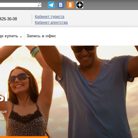
Кабинет туриста
 426-36-08
Кабинет агентства
де купить
Запись в офис
ы
нные
им
.