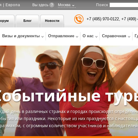
Поиск
я | Европа
Вы здесь
?
Москва
+7 (495) 970-0122, +7 (499)
орум
Блог
Новости
Визы и документы
Отправление
О нас
Справочная
Г
Событийные тур
дый день в различных странах и городах происходят определе
обытия или праздники. Некоторые из них празднуются с настоящ
размахом, с огромным количеством участников и наблюдателей