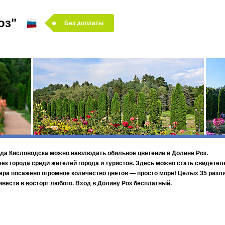
становки на городских площадках Минска. Почувствуйте культурный пульс Бе
оз"
Без доплаты
сиональных и любительских театров в историко-культурном комплексе
"Лошиц
интеллектуальные квизы, семейные мероприятия на площадке у Дворца спорт
ров и музыкантов
в историко-культурном комплексе
"Лошицкая усадьба" на ули
18.00 до 21.00 будет проходить караоке "Ваше соло";
Верхний город" с проектом "Орган в Верхнем городе" (за доп.плату);
дущими радиостанциями республики на главной сцене у Дворца спорта;
на набережной у Дворца спорта.
 своими глазами в туре:
ода Кисловодска можно наюлюдать обильное цветение в Долине Роз.
ек города среди жителей города и туристов. Здесь можно стать свидетел
тара посажено огромное количество цветов — просто море! Целых 35 разл
ривести в восторг любого. Вход в Долину Роз бесплатный.
30A Путешествие по Беларуси
30A Avia 