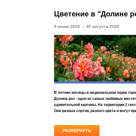
Фестивальные концерты и театральные по
Цветение в "Долине р
По пятницам:
1. Театральные вечера с участием профес
9 июня 2026 – 30 августа 2026
2. Вечерние кинопоказы, музыкальные и 
По субботам:
1. Концерты с участием известных оркест
2. Концерты в Музыкальном переулке, а с 
3. Органные концерты в концертном зале "
4. Концертные программы совместно с ве
5. Выступления музыкальных коллективов 
Вы сможете все увидеть
В летние месяцы в национальном парке гор
Долина роз - одно из самых любимых местеч
удивительной картины. На территории 2 гек
Они разных сортов, разного цвета и могут п
РАЗВЕРНУТЬ
30G Западная Беларусь + Минск.