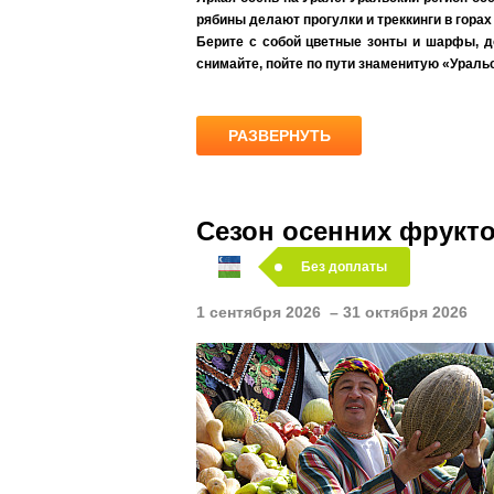
Сибирь
рябины делают прогулки и треккинги в гора
Поезд + автобус
15 дней
Берите с собой цветные зонты и шарфы, до
Пермь (2 ночи) – Белого...
еще ↓
снимайте, пойте по пути знаменитую «Ураль
Выезды:
13.08
от 79 000 руб.
РАЗВЕРНУТЬ
Сезон осенних фрукто
Яркая осень на Урале. Уральский реги
прогулки и треккинги в горах и природн
Без доплаты
Берите с собой цветные зонты и шарфы, 
знаменитую «Уральская рябинушку».
1 сентября 2026 – 31 октября 2026
Вы сможете все увидеть