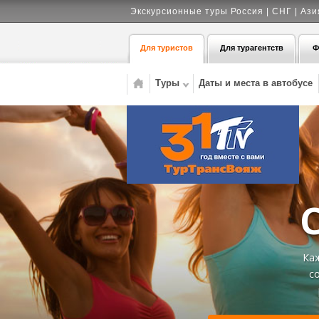
Экскурсионные туры Россия | СНГ | Ази
Для туристов
Для турагентств
Ф
Туры
Даты и места в автобусе
Каж
с