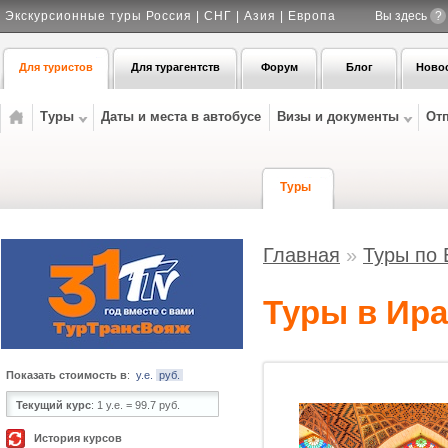
Экскурсионные туры Россия | СНГ | Азия | Европа
Вы здесь
?
Для туристов
Для турагентств
Форум
Блог
Ново
Туры
Даты и места в автобусе
Визы и документы
От
Туры
Главная
»
Туры по 
Туры в Иран
Показать стоимость в
:
у.е.
руб.
Текущий курс
:
1 у.е. = 99.7 руб.
История курсов