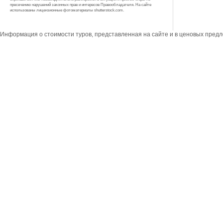
пресечению нарушений законных прав и интересов Правообладателя. На сайте
использованы лицензионные фотоматериалы shutterstock.com.
Информация о стоимости туров, представленная на сайте и в ценовых пред