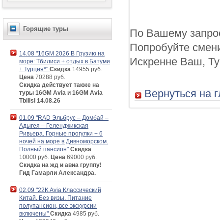
Горящие туры
По Вашему запрос
Попробуйте смени
14.08 "16GM 2026 В Грузию на
Искренне Ваш, Ту
море: Тбилиси + отдых в Батуми
+ Турция*"
Скидка
14955 руб.
Цена
70288 руб.
Скидка действует также на
Вернуться на 
туры 16GM Avia и 16GM Avia
Tbilisi 14.08.26
01.09 "RAD Эльбрус – Домбай –
Адыгея – Геленджикская
Ривьера. Горные прогулки + 6
ночей на море в Дивноморском.
Полный пансион"
Скидка
10000 руб.
Цена
69000 руб.
Скидка на жд и авиа группу!
Гид Гамарли Александра.
02.09 "22K Avia Классический
Китай. Без визы. Питание
полупансион, все экскурсии
включены"
Скидка
4985 руб.