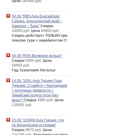
Цена
183946 руб.
04.09 "RBS Avia Енисейская
Сибирь. Красноярский край –
Хакасия – Тыва"
Скидка
10000 руб.
Цена
84900 руб.
Скидка действует ТОЛЬКО при
покупке тура с авиабилетом !!!
04.09 "RVK Волжское кольцо"
Скидка
5000 руб.
Цена
59900 руб.
Гид Тумилович Наталья
14.09 "10XL Avia Турция Гран
Туризмо: Стамбул + Каппадокия
+ античные древности +
Ликийский полуостров (без
визы)"
Скидка
4985 руб.
Цена
139081 руб.
15.09 "10GRK Avia Греция: тур
по Ионическим островам"
Скидка
9970 руб.
Цена
104186 руб.
Документы на визу