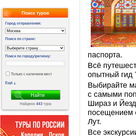
Поиск туров
Город отправления:
Поиск по стране:
паспорта.
Поиск по городу\региону:
Всё путешест
опытный гид
Только с наличием мест
Ещё
Выбирайте м
с самыми по
Шираз и Йезд
Найдено
443
тура
посещением о
Лут.
Все экскурси