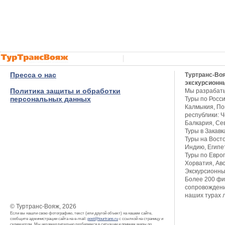
Пресса о нас
Туртранс-Во
экскурсионн
Политика защиты и обработки
Мы разрабат
персональных данных
Туры по Росси
Калмыкия, Пов
республики: Ч
Балкария, Се
Туры в Закавк
Туры на Восто
Индию, Египет
Туры по Европ
Хорватия, Авс
Экскурсионны
Более 200 фи
сопровождени
наших турах 
© Туртранс-Вояж, 2026
Если вы нашли свою фотографию, текст (или другой объект) на нашем сайте,
сообщите администрации сайта на e-mail:
post@tourtrans.ru
с ссылкой на страницу и
скриншотом. Мы незамедлительно разберемся в ситуации и примем меры по