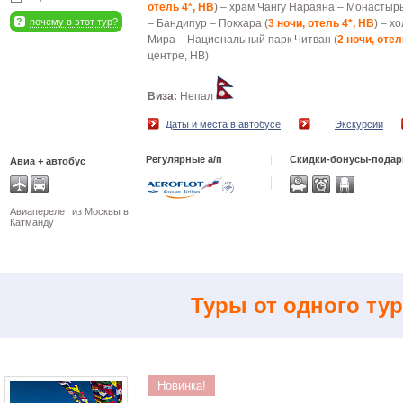
отель 4*, HB
) – храм Чангу Нараяна – Монастыр
почему в этот тур?
– Бандипур – Покхара (
3 ночи, отель 4*, HB
) – х
Мира – Национальный парк Читван (
2 ночи, отел
центре, HB)
Виза:
Непал
Даты и места в автобусе
Экскурсии
Регулярные а/п
Скидки-бонусы-подар
Авиа + автобус
Авиаперелет из Москвы в
Катманду
Туры от одного тур
Новинка!