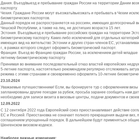
Дания. Въезд/выезд и пребывание граждан России на территории Дании воз
паспорту.
Чехия. Граждане России могут въезжать/выезжать и пребывать в Чехии искл
биометрических паспортов.
Данный порядок не распространяется на россиян, имеющих долгосрочный ви
Чешской Республики, а также на лиц, не достигших возраста 15 лет.
Эстония. Въезд/выезд и пребывание российских граждан на территории Эст
биометрическому паспорту. Каких-либо исключений для отдельных категорий
имеющих вид на жительство Эстонии и других стран-членов ЕС, устанавлива
г., в рамках которого следует оформить биометрический паспорт.
Франция. Въезд во Францию граждан России, за исключением детей младше 1
летнему биометрическому паспорту.
Принимая во внимание последовательный отказ властей европейских недруж
5-летние паспорта, настоятельно рекомендуем регулярно отслеживать акт
режима с этими странами и своевременно оформлять 10-летние биометриче
23.10.2024
Уважаемые путешественники! Если, вы бронируете тур с оформлением визы и
запланированы другие поездки за рубеж, просьба заранее сообщить нам дат
необходимо для записи визита в визовые центры, подачи документов и свое
12.09.2022
C 12 сентября 2022 года Европейский союз приостанавливает действие сог
ЕС и Россией. Приостановка не означает полного прекращения выдачи виз,
соглашением упрощенный порядок. В дальнейшем будут применяться общие
Шенгенском визовом кодексе.
Наиболее важные изменения: