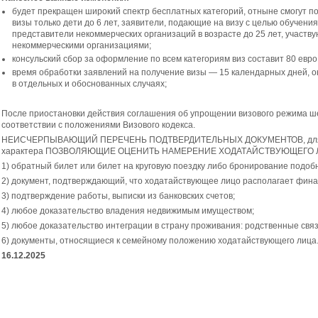
будет прекращен широкий спектр бесплатных категорий, отныне смогут 
визы только дети до 6 лет, заявители, подающие на визу с целью обучени
представители некоммерческих организаций в возрасте до 25 лет, участв
некоммерческими организациями;
консульский сбор за оформление по всем категориям виз составит 80 евро; 
время обработки заявлений на получение визы — 15 календарных дней, о
в отдельных и обоснованных случаях;
После приостановки действия соглашения об упрощении визового режима ше
соответствии с положениями Визового кодекса.
НЕИСЧЕРПЫВАЮЩИЙ ПЕРЕЧЕНЬ ПОДТВЕРДИТЕЛЬНЫХ ДОКУМЕНТОВ, для поез
характера ПОЗВОЛЯЮЩИЕ ОЦЕНИТЬ НАМЕРЕНИЕ ХОДАТАЙСТВУЮЩЕГО 
1) обратный билет или билет на круговую поездку либо бронирование подоб
2) документ, подтверждающий, что ходатайствующее лицо располагает фина
3) подтверждение работы, выписки из банковских счетов;
4) любое доказательство владения недвижимым имуществом;
5) любое доказательство интеграции в страну проживания: родственные свя
6) документы, относящиеся к семейному положению ходатайствующего лица
16.12.2025