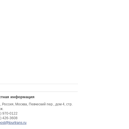
ктная информация
 Россия, Москва, Певческий пер., дом 4, стр.
аж.
5) 970-0122
9) 426-3608
post@tourtrans.ru