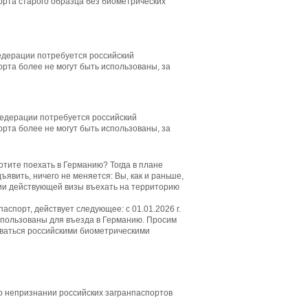
орта старого образца без биометрических
Федерации потребуется российский
рта более не могут быть использованы, за
.
Федерации потребуется российский
рта более не могут быть использованы, за
.
отите поехать в Германию? Тогда в плане
явить, ничего не меняется: Вы, как и раньше,
чии действующей визы въехать на территорию
аспорт, действует следующее: с 01.01.2026 г.
использованы для въезда в Германию. Просим
оваться российскими биометрическими
о непризнании российских загранпаспортов