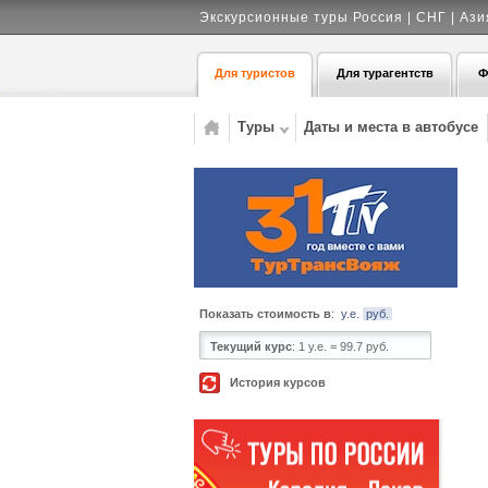
Экскурсионные туры Россия | СНГ | Ази
Для туристов
Для турагентств
Ф
Туры
Даты и места в автобусе
Показать стоимость в
:
у.е.
руб.
Текущий курс
:
1 у.е. = 99.7 руб.
История курсов