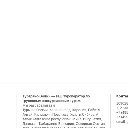
Конта
Туртранс-Вояж» — ваш туроператор по
групповым экскурсионным турам.
109028,
Мы разрабатываем
1, 2 эт
Туры по России: Калининград, Карелия, Байкал,
+7 (49
Алтай, Калмыкия, Поволжье. Урал и Сибирь. А
+7 (49
также кавказские республики: Чечня, Ингушетия,
email:
Дагестан, Кабардино-Балкария, Северная Осетия.