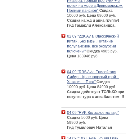
Ривьера. Горные прогулки + 6
ночей на море в Дивноморском.
Полный пансион"
Скидка
10000 руб.
Цена
69000 руб.
Скидка на жд и авиа группу!
Гид Гамарли Александра.
02.09 "22K Avia Классический
Китай. Без визы. Питание
полупансион, все экскурсии
включены"
Скидка
4985 руб.
Цена
183946 руб.
04.09 "RBS Avia Енисейская
Сибирь. Красноярский край –
Хакасия – Тыва"
Скидка
10000 руб.
Цена
84900 руб.
Скидка действует ТОЛЬКО при
покупке тура с авиабилетом !!!
04.09 "RVK Волжское кольцо"
Скидка
5000 руб.
Цена
59900 руб.
Гид Тумилович Наталья
14.09 "10XL Avia Турция Гран