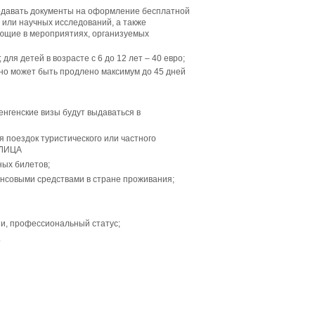
подавать документы на оформление бесплатной
я или научных исследований, а также
ующие в мероприятиях, организуемых
для детей в возрасте с 6 до 12 лет – 40 евро;
но может быть продлено максимум до 45 дней
нгенские визы будут выдаваться в
док туристического или частного
ЛИЦА
ных билетов;
нсовыми средствами в стране проживания;
зи, профессиональный статус;
.