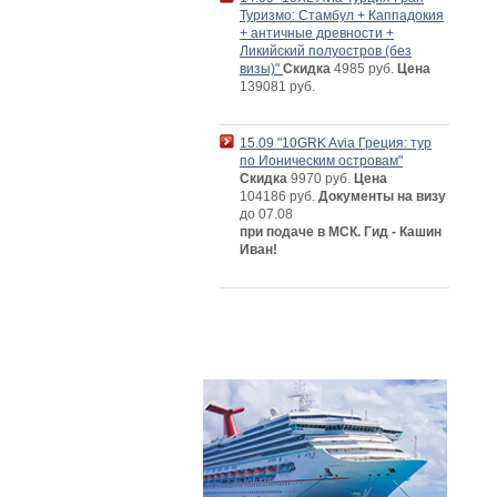
Туризмо: Стамбул + Каппадокия
+ античные древности +
Ликийский полуостров (без
визы)"
Скидка
4985 руб.
Цена
139081 руб.
15.09 "10GRK Avia Греция: тур
по Ионическим островам"
Скидка
9970 руб.
Цена
104186 руб.
Документы на визу
до 07.08
при подаче в МСК. Гид - Кашин
Иван!