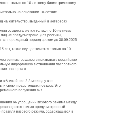
можен только по 10-летнему биометрическому
ючительно на основании 10-летних
д на жительство, выданный в интересах
онии осуществляется только по 10-летнему
 лиц не предусмотрено. Для россиян,
ется переходный период сроком до 30.09.2025
5 лет, также осуществляется только по 10-
ественных государств признавать российские
уальную информацию в отношении паспортного
ские паспорта.»
 в ближайшие 2-3 месяца у вас
ы и сроки предстоящих поездок. Это
временного получения виз.
лашения об упрощении визового режима между
 прекращается только предусмотренный
 правила визового режима, содержащиеся в