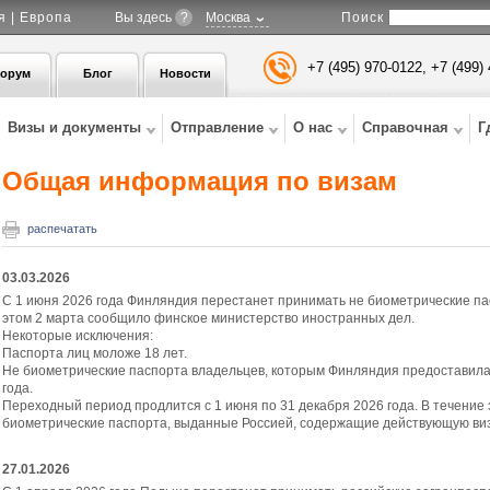
Поиск
я | Европа
Вы здесь
?
Москва
+7 (495) 970-0122, +7 (499)
орум
Блог
Новости
Визы и документы
Отправление
О нас
Справочная
Г
Общая информация по визам
распечатать
03.03.2026
С 1 июня 2026 года Финляндия перестанет принимать не биометрические п
этом 2 марта сообщило финское министерство иностранных дел.
Некоторые исключения:
Паспорта лиц моложе 18 лет.
Не биометрические паспорта владельцев, которым Финляндия предоставила 
года.
Переходный период продлится с 1 июня по 31 декабря 2026 года. В течение
биометрические паспорта, выданные Россией, содержащие действующую виз
27.01.2026