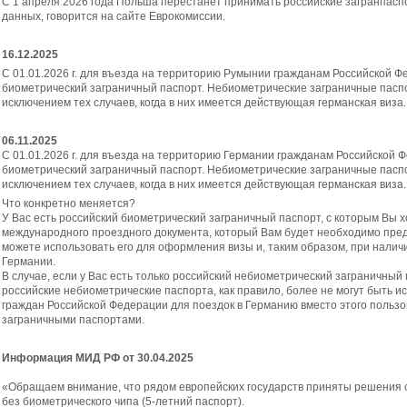
С 1 апреля 2026 года Польша перестанет принимать российские загранпасп
данных, говорится на сайте Еврокомиссии.
16.12.2025
C 01.01.2026 г. для въезда на территорию Румынии гражданам Российской 
биометрический заграничный паспорт. Небиометрические заграничные паспо
исключением тех случаев, когда в них имеется действующая германская виза
06.11.2025
C 01.01.2026 г. для въезда на территорию Германии гражданам Российской 
биометрический заграничный паспорт. Небиометрические заграничные паспо
исключением тех случаев, когда в них имеется действующая германская виза
Что конкретно меняется?
У Вас есть российский биометрический заграничный паспорт, с которым Вы х
международного проездного документа, который Вам будет необходимо предъ
можете использовать его для оформления визы и, таким образом, при нали
Германии.
В случае, если у Вас есть только российский небиометрический заграничный п
российские небиометрические паспорта, как правило, более не могут быть 
граждан Российской Федерации для поездок в Германию вместо этого польз
заграничными паспортами.
Информация МИД РФ от 30.04.2025
«Обращаем внимание, что рядом европейских государств приняты решения 
без биометрического чипа (5-летний паспорт).