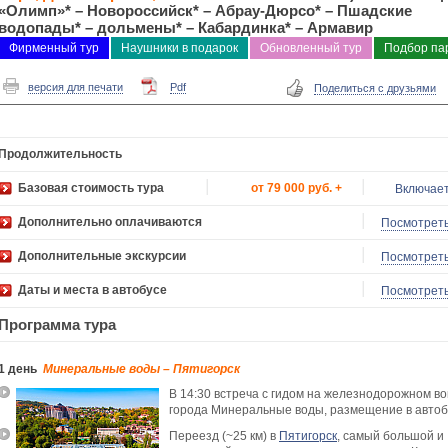
«Олимп»* – Новороссийск* – Абрау-Дюрсо* – Пшадские
водопады* – дольмены* – Кабардинка* – Армавир
Фирменный тур
Наушники в подарок
Обновленный тур
Подбор па
Отдых на море
версия для печати
Pdf
Поделиться с друзьями
Продолжительность
Базовая стоимость тура
от 79 000 руб. +
Включае
Дополнительно оплачиваются
Посмотрет
Дополнительные экскурсии
Посмотрет
Даты и места в автобусе
Посмотрет
Программа тура
1 день
Минеральные воды – Пятигорск
В 14:30 встреча с гидом на железнодорожном во
города Минеральные воды, размещение в автоб
Переезд (~25 км) в
Пятигорск
, самый большой и