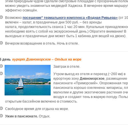
этим природным чудом сделали смотровые площадки с прозрачным полом
можно увидеть знаменитых медведей Хаджоха. В вечернее время маршру
эффектно освещён.
Возможно
посещение* термального комплекса «Водная Ривьера»
(от 10
включен
–
халат, в праздничные дни 500 руб.
–
без аренды
халата, продолжительность сеанса 1 час 20 мин. Купальные принадлежно
необходимо взять с собой на экскурсионный день.) Обратите внимание! В
выходные и праздничные дни может быть 1 кабинка для вещей на двоих).
Вечером возвращение в отель. Ночь в отеле.
6 день
курорт Дивноморское – Отдых на море
Завтрак в отеле.
Утром выезд из отеля и переезд (~260 км) в
курортную зону
Дивноморское
, размещение 
пансионате «Приморский». Огороженная те
пансионата хорошо озеленена: кипарисы, п
магнолии и другие экзотические растения о
воздух и создают тень в жаркую погоду. Пол
открытым бассейном включено в стоимость.
Свободное время для отдыха на море.
Ужин в пансионате.
Отдых.