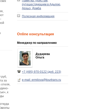
Памятка туристам,
зских
путешествующим в Адыгею,
Архыз, Домба
ия,
рот
Полезная информация
–
рой
ю
Online консультация
Менеджер по направлению
Дударева
Ольга
+7 (495) 970-0122 (доб. 223)
 руб,
e-mail: ermilova@tourtrans.ru
та за
з отеля,
рдино-
ье», к
иды
откуда
 Европы