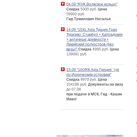
04.09 "RVK Волжское кольцо"
Скидка
5000 руб.
Цена
59900 руб.
Гид Тумилович Наталья
14.09 "10XL Avia Турция Гран
Туризмо: Стамбул + Каппадокия
+ античные древности +
Ликийский полуостров (без
визы)"
Скидка
4985 руб.
Цена
139081 руб.
15.09 "10GRK Avia Греция: тур
по Ионическим островам"
Скидка
9970 руб.
Цена
104186 руб.
Документы на визу
до 07.08
при подаче в МСК. Гид - Кашин
Иван!