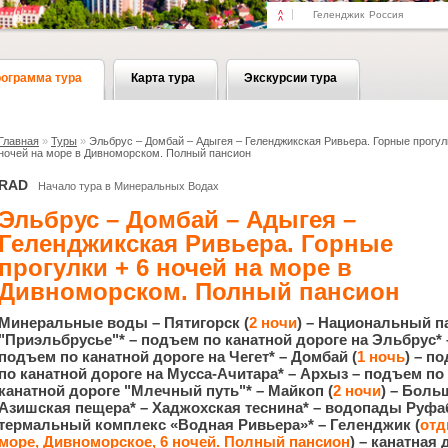
Геленджик
Россия
ограмма тура
Карта тура
Экскурсии тура
Главная
»
Туры
»
Эльбрус – Домбай – Адыгея – Геленджикская Ривьера. Горные прогул
ночей на море в Дивноморском. Полный пансион
RAD
Начало тура в Минеральных Водах
Эльбрус – Домбай – Адыгея –
Геленджикская Ривьера. Горные
прогулки + 6 ночей на море в
Дивноморском. Полный пансион
Минеральные воды – Пятигорск (
2 ночи
) – Национальный п
"Приэльбрусье"* – подъем по канатной дороге на Эльбрус* 
подъем по канатной дороге на Чегет* – Домбай (
1 ночь
) – п
по канатной дороге на Мусса-Ачитара* – Архыз – подъем по
канатной дороге "Млечный путь"* – Майкоп (
2 ночи
) – Боль
Азишская пещера* – Хаджохская теснина* – водопады Руфаб
термальный комплекс «Водная Ривьера»* – Геленджик (
отд
море, Дивноморское, 6 ночей. Полный пансион
) – канатная 