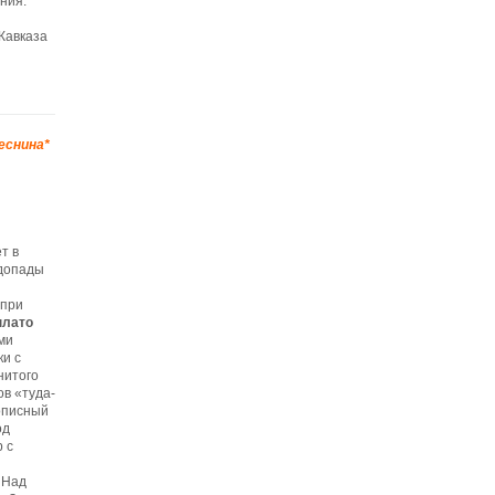
ния.
Кавказа
еснина*
т в
одопады
 при
лато
ми
и с
нитого
ов «туда-
описный
од
 с
 Над