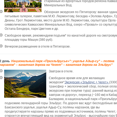
старинный из курортных городов региона Кавка
Минеральных Вод.
Обзорная экскурсия по Пятигорску: ванная здан
питьевые галереи, памятник М.Ю. Лермонтову, беседка «Эолова Арфа», Г
Дианы, Грот Лермонтова, место дуэли М.Ю. Лермонтова, скульптура Орла 
символических Кавказских Минеральных Вод, озеро «Провал» со скульпту
Остапа Бендера, парк Цветник и др.
Свободное время, рекомендуем подъем* по канатной дороге на смотрову
площадку горы Машук (380 руб).
Вечером размещение в отеле в Пятигорске.
2 день
Национальный парк «Приэльбрусье»*: ущелье Адыр-су* – поляна
нарзанов* – канатная дорога на Чегет* – канатная дорога на Эльбрус*
Завтрак в отеле.
Свободное время или для желающих
экскурсия*
Экскурсия «Эльбрус + Чегет»
(3300
трансфер + экологический сбор, полная опла
экскурсию при покупке тура): ранний выезд и
завтрак «в дорогу», переезд (~160 км) в Каба
Балкарию, в национальный парк «Приэльбрус
подножию легендарной горы Эльбрус. По дороге вас ждут бесподобные в
Баксанского ущелья, ущелья Адыр-Су, поляны нарзанов, где вы
продегустируете нарзаны прямо из подземных источников, поляны Чегет, 
откроется впечатляющий вид на знаменитый Эльбрус - высочайшую гору