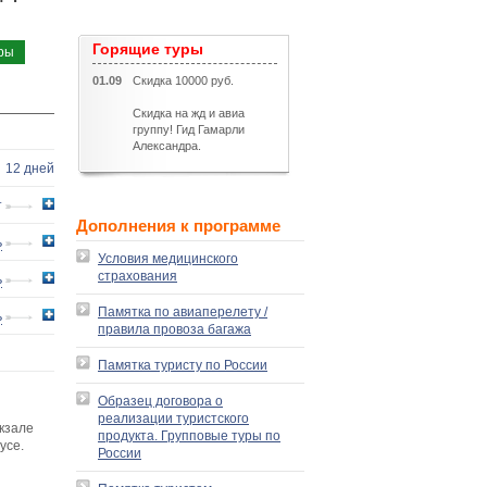
Горящие туры
ры
01.09
Скидка 10000 руб.
Скидка на жд и авиа
группу! Гид Гамарли
Александра.
12 дней
т
Дополнения к программе
ь
Условия медицинского
страхования
ь
Памятка по авиаперелету /
ь
правила провоза багажа
Памятка туристу по России
Образец договора о
реализации туристского
кзале
продукта. Групповые туры по
усе.
России