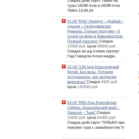
Скидка действует также на
туры 16GM Avia и 16GM Avia
Tbilisi 14.08.26
01.09 "RAD Эльбрус – Домбай –
Адыгея – Геленджикская
Ривьера. Горные прогулки + 6
ночей на море в Дивноморском.
Полный пансион"
Скидка
10000 руб.
Цена
69000 руб.
Скидка на жд и авиа группу!
Гид Гамарли Александра.
02.09 "22K Avia Классический
Китай. Без визы. Питание
полупансион, все экскурсии
включены"
Скидка
4985 руб.
Цена
183946 руб.
04.09 "RBS Avia Енисейская
Сибирь. Красноярский край –
Хакасия – Тыва"
Скидка
10000 руб.
Цена
84900 руб.
Скидка действует ТОЛЬКО при
покупке тура с авиабилетом !!!