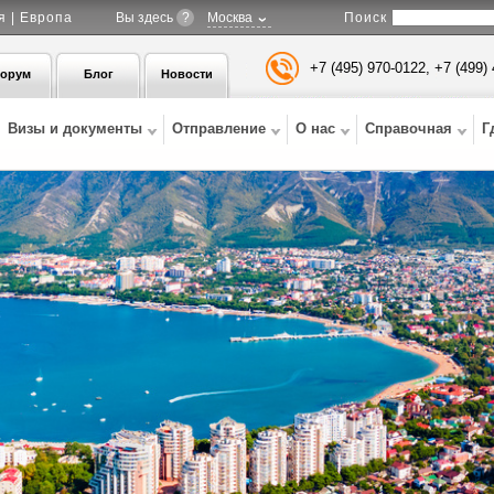
Поиск
я | Европа
Вы здесь
?
Москва
+7 (495) 970-0122, +7 (499)
орум
Блог
Новости
Визы и документы
Отправление
О нас
Справочная
Г