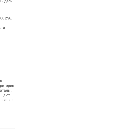
. Здесь
т
00 руб.
сти
в
рритория
латаны,
чищают
ьзование