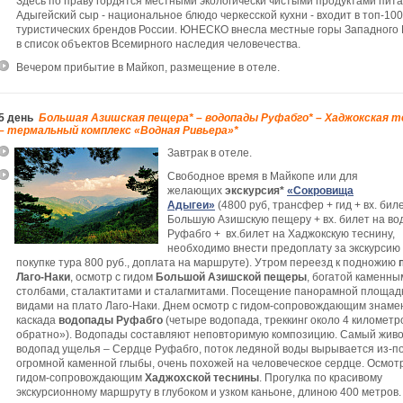
Здесь по праву гордятся местными экологически чистыми продуктами пита
Адыгейский сыр - национальное блюдо черкесской кухни - входит в топ-100
туристических брендов России. ЮНЕСКО внесла местные горы Западного 
в список объектов Всемирного наследия человечества.
Вечером прибытие в Майкоп, размещение в отеле.
5 день
Большая Азишская пещера* – водопады Руфабго* – Хаджокская т
– термальный комплекс «Водная Ривьера»*
Завтрак в отеле.
Свободное время в Майкопе или для
желающих
экскурсия*
«Сокровища
Адыгеи»
(4800 руб, трансфер + гид + вх. биле
Большую Азишскую пещеру + вх. билет на в
Руфабго + вх.билет на Хаджокскую теснину,
необходимо внести предоплату за экскурсию
покупке тура 800 руб., доплата на маршруте).
Утром переезд к подножию
п
Лаго-Наки
, осмотр с гидом
Большой Азишской пещеры
, богатой каменны
столбами, сталактитами и сталагмитами. Посещение панорамной площадк
видами на плато Лаго-Наки.
Днем осмотр с гидом-сопровождающим знаме
каскада
водопады Руфабго
(четыре водопада, треккинг около 4 километр
обратно»). Водопады составляют неповторимую композицию. Самый жив
водопад ущелья
–
Сердце Руфабго, поток ледяной воды вырывается из-п
огромной каменной глыбы, очень похожей на человеческое сердце. Осмотр
гидом-сопровождающим
Хаджохской теснины
. Прогулка по красивому
экскурсионному маршруту в глубоком и узком каньоне, длиною 400 метров.