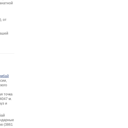
канатной
, от
и
вашей
омбай
сии,
кого
ая точка
4047 м.
уз и
бай
ендарные
аю (3861