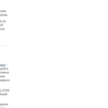
всеми
торию.
е на
ой
нных
рхыз
-
одой и
ложена
ении
лавного
ту 2240
йский
дыгея.