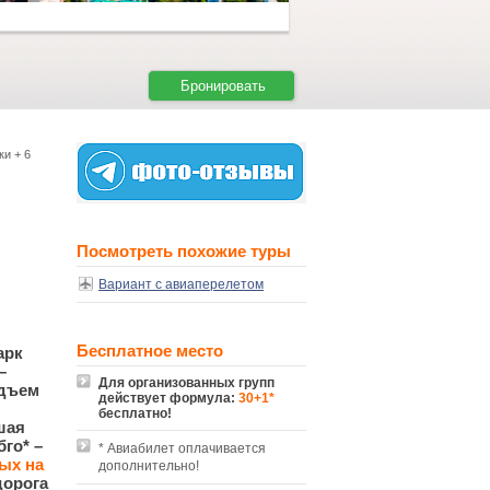
Бронировать
ки + 6
Посмотреть похожие туры
Вариант с авиаперелетом
Бесплатное место
арк
–
Для организованных групп
одъем
действует формула:
30+1*
бесплатно!
шая
го* –
* Авиабилет оплачивается
ых на
дополнительно!
дорога