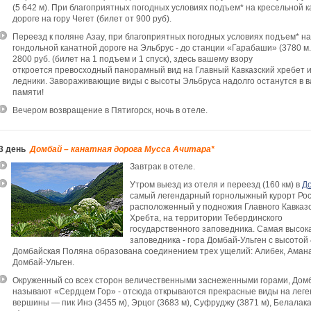
(5 642 м). При благоприятных погодных условиях подъем* на кресельной 
дороге на гору Чегет (билет от 900 руб).
Переезд к поляне Азау, при благоприятных погодных условиях подъем* на
гондольной канатной дороге на Эльбрус - до станции «Гарабаши» (3780 м.)
2800 руб. (билет на 1 подъем и 1 спуск), здесь вашему взору
откроется превосходный панорамный вид на Главный Кавказский хребет 
ледники. Завораживающие виды с высоты Эльбруса надолго останутся в 
памяти!
Вечером возвращение в Пятигорск, ночь в отеле.
3 день
Домбай – канатная дорога Мусса Ачитара*
Завтрак в отеле.
Утром выезд из отеля и переезд (160 км) в
Д
самый легендарный горнолыжный курорт Рос
расположенный у подножия Главного Кавказс
Хребта, на территории Тебердинского
государственного заповедника. Самая высок
заповедника - гора Домбай-Ульген с высотой 
Домбайская Поляна образована соединением трех ущелий: Алибек, Амана
Домбай-Ульген.
Окруженный со всех сторон величественными заснеженными горами, Дом
называют «Сердцем Гор» - отсюда открываются прекрасные виды на лег
вершины — пик Инэ (3455 м), Эрцог (3683 м), Суфруджу (3871 м), Белалак