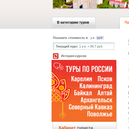
В категорию туров
Пр
Показать стоимость в
:
у.е.
руб.
Текущий курс
:
1 у.е. = 99.7 руб.
История курсов
Кабинет
туриста