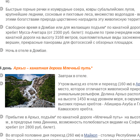
м).
Быстрые горные речки и изумрудные озера, ковры субальпийских лугов,
крупнейшие ледники, сосновые и пихтовые леса, множество водопадов - 
этими богатствами природа царственно наградила эту живописную терри
Свободное время в Домбае или для желающих подъем* по канатной дорог
хребет Мусса-Ачитара (от 2300 руб. билет): подъем по трем очередям нов
канатной дороги на высоту 3168 метров, ошеломительные виды заснеже
вершин, прекрасные панорамы для фотосессий с обзорных площадок.
Ночь в отеле в Домбае.
4 день
Архыз – канатная дорога Млечный путь*
Завтрак в отеле.
Утром выезд из отеля и переезд (160 км) в
А
место, которое отличается живописной прир
уникальным рельефом. Долина Архыз распо
на высоте 1450 м над уровнем моря, в окруж
высоких горных хребтов - Абишира-Ахуба и Г
Кавказского хребта.
Прибытие в Архыз, подъём* по канатной дороге «Млечный путь» на высо
м., в предгорье пика Динника, возможность полюбоваться видами на Софи
хребет (от 2800 руб, билет).
Во второй половине дня переезд (260 км) в
Майкоп
- столицу Республики А