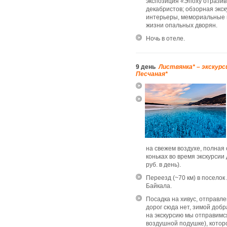
экспозиция «Эпоху отрази
декабристов; обзорная экск
интерьеры, мемориальные 
жизни опальных дворян.
Ночь в отеле.
9 день
Листвянка* – экскурс
Песчаная*
на свежем воздухе, полная
коньках во время экскурсии
руб. в день).
Переезд (~70 км) в поселок
Байкала.
Посадка на хивус, отправл
дорог сюда нет, зимой добр
на экскурсию мы отправимс
воздушной подушке), которое