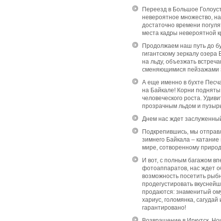
Переезд в Большое Голоуст
невероятное множество, на
достаточно времени погулят
места кадры невероятной к
Продолжаем наш путь до б
гигантскому зеркалу озера
на льду, объезжать встреч
сменяющимися пейзажами з
А еще именно в бухте Пес
на Байкале! Корни подняты
человеческого роста. Удиви
прозрачным льдом и пузыр
Днем нас ждет заслуженный
Подкрепившись, мы отправл
зимнего Байкала – катание 
мире, сотворенному природ
И вот, с полным багажом в
фотоаппаратов, нас ждет об
возможность посетить рыбн
продегустировать вкуснейш
продаются: знаменитый омул
хариус, голомянка, сагудай
гарантировано!
Возвращение в Иркутск. Ноч