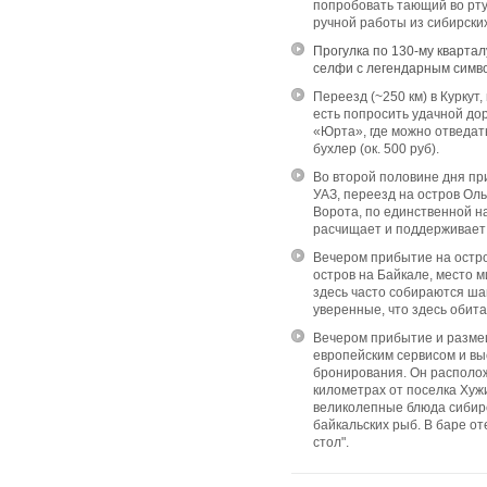
попробовать тающий во рту
ручной работы из сибирски
Прогулка по 130-му кварта
селфи с легендарным симв
Переезд (~250 км) в Куркут
есть попросить удачной до
«Юрта», где можно отведат
бухлер (ок. 500 руб).
Во второй половине дня пр
УАЗ, переезд на остров Ол
Ворота, по единственной н
расчищает и поддерживает
Вечером прибытие на остр
остров на Байкале, место м
здесь часто собираются ша
уверенные, что здесь обит
Вечером прибытие и разме
европейским сервисом и вы
бронирования. Он расположе
километрах от поселка Хуж
великолепные блюда сибирс
байкальских рыб. В баре от
стол".