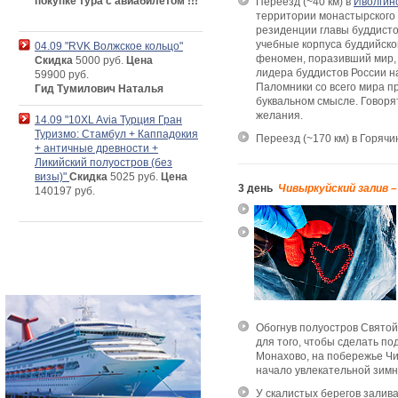
покупке тура с авиабилетом !!!
Переезд (~40 км) в
Иволгин
территории монастырского 
резиденции главы буддист
учебные корпуса буддийског
04.09 "RVK Волжское кольцо"
феномен, поразивший мир,
Скидка
5000 руб.
Цена
лидера буддистов России н
59900 руб.
Паломники со всего мира пр
Гид Тумилович Наталья
буквальном смысле. Говорят
желания.
14.09 "10XL Avia Турция Гран
Туризмо: Стамбул + Каппадокия
Переезд (~170 км) в Горячи
+ античные древности +
Ликийский полуостров (без
визы)"
Скидка
5025 руб.
Цена
3 день
Чивыркуйский залив 
140197 руб.
Обогнув полуостров Святой
для того, чтобы сделать п
Монахово, на побережье Чи
начало увлекательной зимн
У скалистых берегов залив