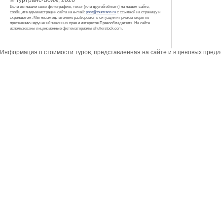
© Туртранс-Вояж, 2026
Если вы нашли свою фотографию, текст (или другой объект) на нашем сайте,
сообщите администрации сайта на e-mail:
post@tourtrans.ru
с ссылкой на страницу и
скриншотом. Мы незамедлительно разберемся в ситуации и примем меры по
пресечению нарушений законных прав и интересов Правообладателя. На сайте
использованы лицензионные фотоматериалы shutterstock.com.
Информация о стоимости туров, представленная на сайте и в ценовых пред