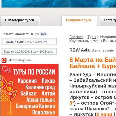
В категорию туров
Программа тура
Карта т
Показать стоимость в
:
у.е.
руб.
Главная
»
Туры
»
Направл
Хрустальные миры Байкала
Текущий курс
:
1 у.е. = 100.5 руб.
RBW Avia
Авиаперелёт 
Курс на 10.08.2026:
1 у.е = 100.5 руб.
8 Марта на Ба
История курсов
Байкала + Бур
Улан-Удэ – Иволги
– Забайкальский 
Чивыркуйский зали
источники) – этно
Иркутск – остров 
3*
) – остров Огой*
скала Шаманка* – 
– Иркутск (
2 ночи