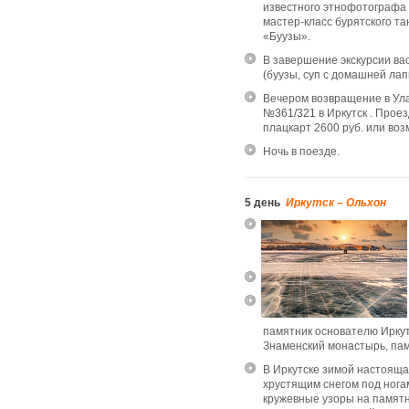
известного этнофотографа 
мастер-класс бурятского та
«Буузы».
В завершение экскурсии вас
(буузы, суп с домашней лап
Вечером возвращение в Ула
№361/321
в Иркутск . Прое
плацкарт 2600 руб. или во
Ночь в поезде.
5 день
Иркутск – Ольхон
памятник основателю Иркутс
Знаменский монастырь, пам
В Иркутске зимой настояща
хрустящим снегом под нога
кружевные узоры на памятн