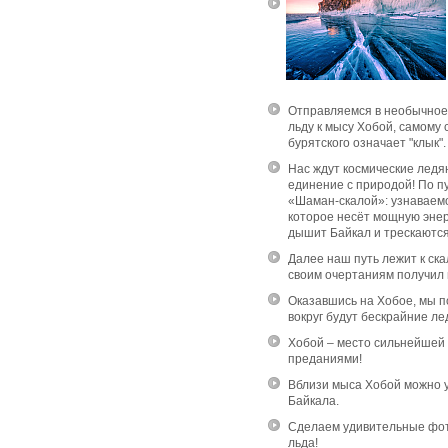
Отправляемся в необычное
льду к мысу Хобой, самому 
бурятского означает "клык".
Нас ждут космические ледя
единение с природой! По п
«Шаман-скалой»: узнаваемо
которое несёт мощную энер
дышит Байкал и трескаются
Далее наш путь лежит к ск
своим очертаниям получил 
Оказавшись на Хобое, мы по
вокруг будут бескрайние л
Хобой – место сильнейшей 
преданиями!
Вблизи мыса Хобой можно 
Байкала.
Сделаем удивительные фот
льда!