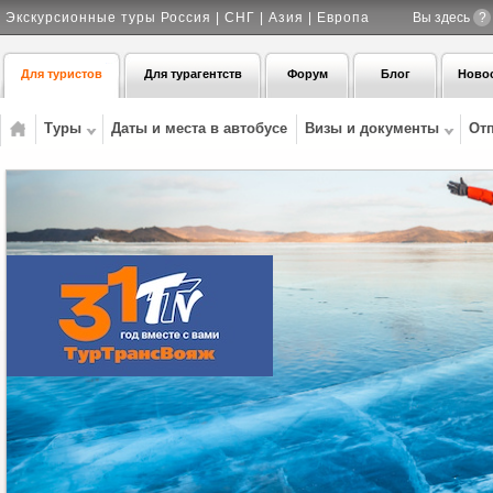
Экскурсионные туры Россия | СНГ | Азия | Европа
Вы здесь
?
Для туристов
Для турагентств
Форум
Блог
Ново
Туры
Даты и места в автобусе
Визы и документы
От