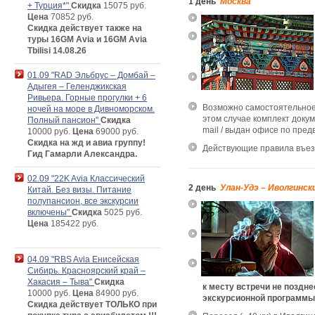
1 день
Москва
+ Турция*"
Скидка
15075 руб.
Цена
70852 руб.
Скидка действует также на
туры 16GM Avia и 16GM Avia
Tbilisi 14.08.26
01.09 "RAD Эльбрус – Домбай –
Адыгея – Геленджикская
Ривьера. Горные прогулки + 6
Возможно самостоятельное 
ночей на море в Дивноморском.
этом случае комплект докум
Полный пансион"
Скидка
mail / выдан офисе по пред
10000 руб.
Цена
69000 руб.
Скидка на жд и авиа группу!
Действующие правила въе
Гид Гамарли Александра.
02.09 "22K Avia Классический
2 день
Улан-Удэ – Иволгинск
Китай. Без визы. Питание
полупансион, все экскурсии
включены"
Скидка
5025 руб.
Цена
185422 руб.
04.09 "RBS Avia Енисейская
Сибирь. Красноярский край –
Хакасия – Тыва"
Скидка
к месту встречи не поздне
10000 руб.
Цена
84900 руб.
экскурсионной программы
Скидка действует ТОЛЬКО при