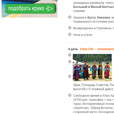
громадных размеров, торос
Большой и Малый Колтыг
сокуями.
Заедем в
бухту Змеевая
, 
термального источника (не
Возвращение в Горячинск, 
Ночь в отеле.
4 день
Улан-Удэ – этнокомпл
Арка, Площадь Советов, Па
высотой с 5-этажный дом и 
Свободное время в Улан-У
(4700 руб. трансфер + гид 
тура). Интерактивная позн
«бурятом». Обряд Встречи,
старинной юрте; посещение