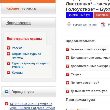
Листвянка* – экск
Кабинет
туриста
Голоустное* – Бух
Фирменный тур
Новинка!
Направления
версия для печати
P
Все открытые страны
Продолжительность
Россия
Базовая стоимость 
Фирменные туры за
границу
Дополнительно оплачива
Туры за границу от одного
Дополнительные экскурс
туриста
Круизы
Скидка
Почему в этот тур?
Даты и места в автобусе
Горящие туры
Программа тура
14.08 "16GM 2026 В Грузию на
море: Тбилиси + отдых в Батуми