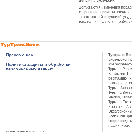
день и на экскурсии.
Допускаются изменения порядк
сокращение времени пребывания
транспортной ситуацией, ухуд
расстояния являются приблиз
Пресса о нас
Туртранс-Во
экскурсионн
Политика защиты и обработки
Мы разрабат
персональных данных
Туры по Росси
Калмыкия, Пов
республики: Ч
Балкария, Се
Туры в Закавк
Туры на Восто
Индию, Египет
Туры по Европ
Хорватия, Авс
Экскурсионны
Более 200 фи
сопровождени
наших турах 