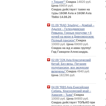
+ Турция*"
Скидка
14820 руб.
Цена
69654 руб.
Скидка действует также на
туры 16GM Avia и 16GM Avia
Tbilisi 14.08.26
01.09 "RAD Эльбрус – Домбай –
Адыгея – Геленджикская
Ривьера. Горные прогулки + 6
ночей на море в Дивноморском.
Полный пансион"
Скидка
10000 руб.
Цена
69000 руб.
Скидка на жд и авиа группу!
Гид Гамарли Александра.
02.09 "22K Avia Классический
Китай. Без визы. Питание
полупансион, все экскурсии
включены"
Скидка
4940 руб.
Цена
182286 руб.
04.09 "RBS Avia Енисейская
Сибирь. Красноярский край –
Хакасия – Тыва"
Скидка
10000 руб.
Цена
84900 руб.
Скидка действует ТОЛЬКО при