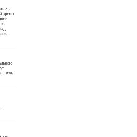
мба и
ой арены
дное
 в
щадь
енте,
ального
гут
о. Ночь
 в