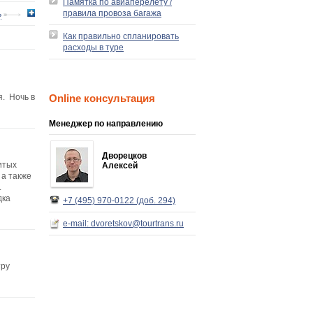
Памятка по авиаперелету /
правила провоза багажа
ь
Как правильно спланировать
расходы в туре
. Ночь в
Online консультация
Менеджер по направлению
Дворецков
итых
Алексей
 а также
.
дка
+7 (495) 970-0122 (доб. 294)
e-mail: dvoretskov@tourtrans.ru
тру