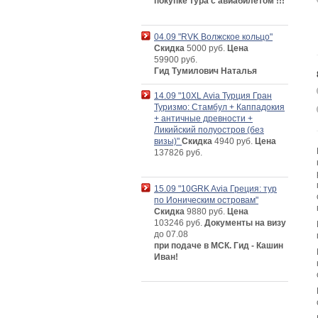
покупке тура с авиабилетом !!!
04.09 "RVK Волжское кольцо"
Скидка
5000 руб.
Цена
59900 руб.
Гид Тумилович Наталья
14.09 "10XL Avia Турция Гран
Туризмо: Стамбул + Каппадокия
+ античные древности +
Ликийский полуостров (без
визы)"
Скидка
4940 руб.
Цена
137826 руб.
15.09 "10GRK Avia Греция: тур
по Ионическим островам"
Скидка
9880 руб.
Цена
103246 руб.
Документы на визу
до 07.08
при подаче в МСК. Гид - Кашин
Иван!