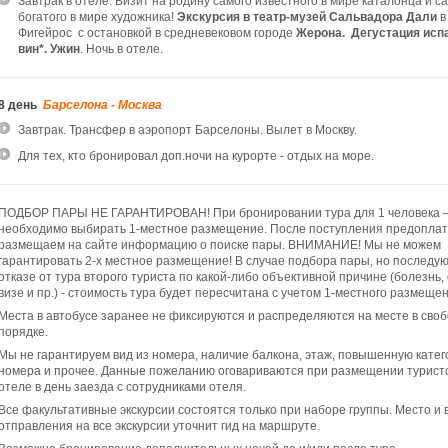
Завтрак в отеле. Визит на родину самого известного в мире каталонца и с
богатого в мире художника!
Экскурсия в театр-музей
Сальвадора Дали
в
Фигейрос с остановкой в средневековом городе
Жерона. Дегустация исп
вин*. Ужин
. Ночь в отеле.
8 день
Барселона - Москва
Завтрак. Трансфер в аэропорт Барселоны. Вылет в Москву.
Для тех, кто бронировал доп.ночи на курорте - отдых на море.
ПОДБОР ПАРЫ НЕ ГАРАНТИРОВАН! При бронировании тура для 1 человека 
необходимо выбирать 1-местное размещение. После поступления предопла
размещаем на сайте информацию о поиске пары. ВНИМАНИЕ! Мы не можем
гарантировать 2-х местное размещение! В случае подбора пары, но послед
отказе от тура второго туриста по какой-либо объективной причине (болезнь, 
визе и пр.) - стоимость тура будет пересчитана с учетом 1-местного размещен
Места в автобусе заранее не фиксируются и распределяются на месте в сво
порядке.
Мы не гарантируем вид из номера, наличие балкона, этаж, повышенную кате
номера и прочее. Данные пожеланию оговариваются при размещении туристо
отеле в день заезда с сотрудниками отеля.
Все факультативные экскурсии состоятся только при наборе группы. Место и
отправления на все экскурсии уточнит гид на маршруте.