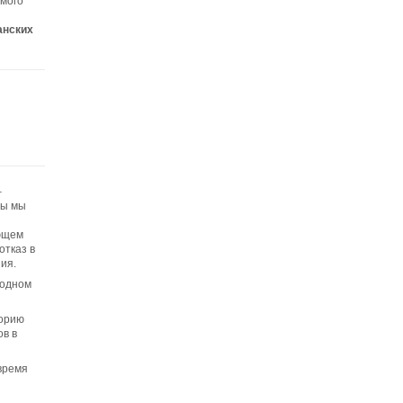
амого
анских
–
ты мы
ующем
отказ в
ия.
бодном
горию
в в
 время