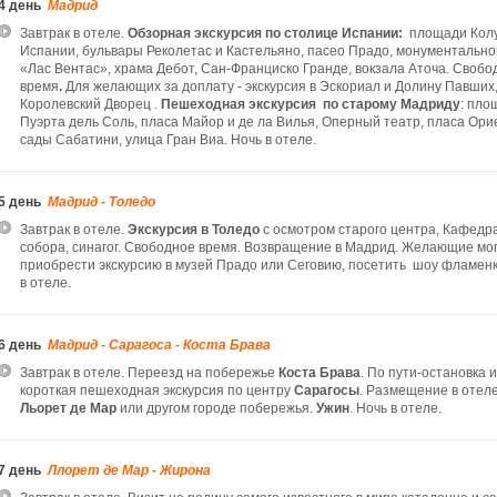
4 день
Мадрид
Завтрак в отеле.
Обзорная экскурсия по
столице Испании:
площади Колу
Испании, бульвары Реколетас и Кастельяно, пасео Прадо, монументальн
«Лас Вентас», храма Дебот, Сан-Франциско Гранде, вокзала Аточа. Свобо
время
.
Для желающих за доплату - экскурсия в Эскориал и Долину Павших,
Королевский Дворец .
Пешеходная
экскурси
я по старому Мадриду
: пло
Пуэрта дель Соль, пласа Майор и де ла Вилья, Оперный театр, пласа Ори
сады Сабатини, улица Гран Виа. Ночь в отеле.
5 день
Мадрид - Толедо
Завтрак в отеле.
Экскурсия в Толедо
с осмотром старого центра, Кафедр
собора, синагог. Cвободное время. Возвращение в Мадрид. Желающие мо
приобрести экскурсию в музей Прадо или Сеговию, посетить шоу фламенк
в отеле.
6 день
Мадрид - Сарагоса - Коста Брава
Завтрак в отеле. Переезд на побережье
Коста Брава
. По пути-остановка и
короткая пешеходная экскурсия по центру
Сарагосы
. Размещение в отеле
Льорет де Мар
или другом городе побережья.
Ужин
. Ночь в отеле.
7 день
Ллорет де Мар - Жирона