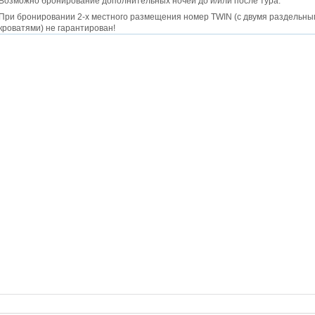
Возможно бронирование дополнительных ночей до и/или после тура.
При бронировании 2-х местного размещения номер TWIN (с двумя раздельн
кроватями) не гарантирован!