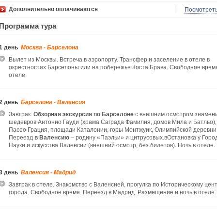
Дополнительно оплачиваются
Посмотрет
Программа тура
1 день
Москва - Барселона
Вылет из Москвы. Встреча в аэропорту. Трансфер и заселение в отеле в
окрестностях Барселоны или на побережье Коста Брава. Свободное время
отеле.
2 день
Барселона - Валенсия
Завтрак.
Обзорная экскурсия по Барселоне
с внешним осмотром знамен
шедевров Антонио Гауди (храма Саграда Фамилия, домов Мила и Батльо),
Пасео Грация, площади Каталонии, горы Монтжуик, Олимпийской деревни
Переезд
в Валенсию
– родину «Паэльи» и цитрусовых.вОстановка у Горо
Науки и искусства Валенсии (внешний осмотр, без билетов). Ночь в отеле.
3 день
Валенсия - Мадрид
Завтрак в отеле. Знакомство с Валенсией, прогулка по Историческому цен
города. Свободное время. Переезд в Мадрид. Размещение и ночь в отеле.