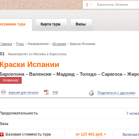
Барселона
Испания
ограмма тура
Карта тура
Визы
Главная
»
Туры
»
Направления
»
Испания
»
Краски Испании
S1
Авиаперелет из Москвы в Барселону
Краски Испании
Барселона – Валенсия – Мадрид – Толедо – Сарагоса – Жир
Новинка!
версия для печати
Pdf
Поделиться с друзьями
Продолжительность
7 ночей
Виза
Базовая стоимость тура
от 123 401 руб. +
Включае