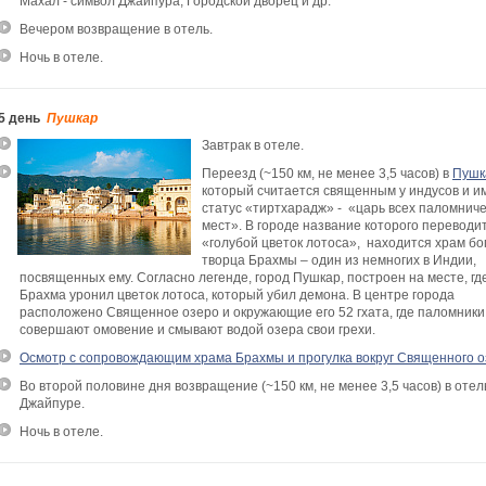
Махал - символ Джайпура, Городской дворец и др.
Вечером возвращение в отель.
Ночь в отеле.
5 день
Пушкар
Завтрак в отеле.
Переезд (~150 км, не менее 3,5 часов) в
Пушк
который считается священным у индусов и и
статус «тиртхарадж» - «царь всех паломнич
мест». В городе название которого переводит
«голубой цветок лотоса», находится храм бо
творца Брахмы – один из немногих в Индии,
посвященных ему. Согласно легенде, город Пушкар, построен на месте, где
Брахма уронил цветок лотоса, который убил демона. В центре города
расположено Священное озеро и окружающие его 52 гхата, где паломники
совершают омовение и смывают водой озера свои грехи.
Осмотр с сопровождающим храма Брахмы и прогулка вокруг Священного 
Во второй половине дня возвращение (~150 км, не менее 3,5 часов) в отел
Джайпуре.
Ночь в отеле.