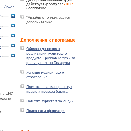
Для организованных групп
действует формула:
20+1*
Индия
бесплатно!
т
*Авиабилет оплачивается
дополнительно!
ь
ь
Дополнения к программе
ь
Образец договора о
реализации туристского
ь
продукта. Групповые туры за
границу в т.ч. по Беларуси
Условия медицинского
страхования
Памятка по авиаперелету /
правила провоза багажа
че и ФИО
неделю
Памятка туристам по Индии
у
Полезная информация
ом