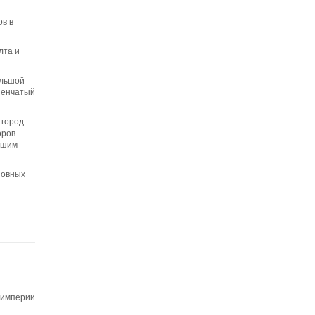
ов в
лта и
ольшой
упенчатый
 город
оров
учшим
новных
 империи