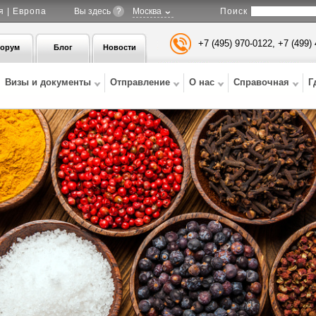
Поиск
я | Европа
Вы здесь
?
Москва
+7 (495) 970-0122, +7 (499)
орум
Блог
Новости
Визы и документы
Отправление
О нас
Справочная
Г