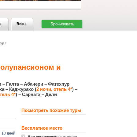
а
Визы
Бронировать
ур с
полупансионом и
р – Галта – Абанери – Фатехпур
ха – Каджурахо (
2 ночи, отель 4*
) –
тель 4*
) – Сарнатх – Дели
Посмотреть похожие туры
Бесплатное место
13 дней