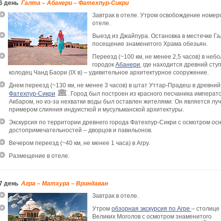
6 день
Галта – Абанери – Фатехпур-Сикри
Завтрак в отеле. Утром освобождение номер
отеле.
Выезд из Джайпура. Остановка в местечке Га
посещение знаменитого Храма обезьян.
Переезд (~100 км, не менее 2,5 часов) в неб
городок
Абанери
, где находится древний ст
колодец Чанд Баори (IX в) – удивительное архитектурное сооружение.
Днем переезд (~130 км, не менее 3 часов) в штат Уттар-Прадеш в древний
Фатехпур-Сикри
. Город был построен из красного песчаника императ
Акбаром, но из-за нехватки воды был оставлен жителями. Он является л
примером слияния индуисткой и мусульманской архитектуры.
Экскурсия по территории древнего города Фатехпур-Сикри с осмотром ос
достопримечательностей – дворцов и павильонов.
Вечером переезд (~40 км, не менее 1 часа) в Агру.
Размещение в отеле.
7 день
Агра – Матхура – Вриндаван
Завтрак в отеле.
Утром
обзорная экскурсия по Агре
– столице
Великих Моголов с осмотром знаменитого