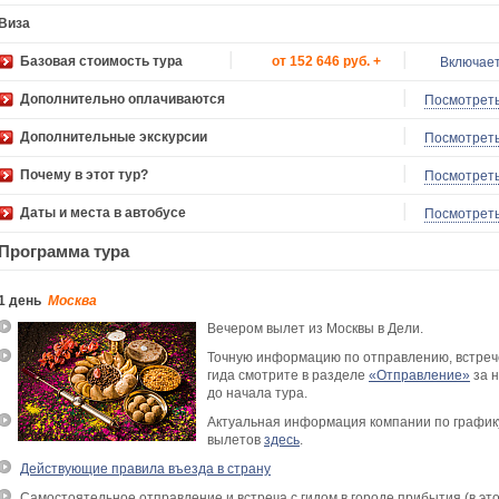
Виза
Базовая стоимость тура
от 152 646 руб. +
Включае
Дополнительно оплачиваются
Посмотрет
Дополнительные экскурсии
Посмотрет
Почему в этот тур?
Посмотрет
Даты и места в автобусе
Посмотрет
Программа тура
1 день
Москва
Вечером вылет из Москвы в Дели.
Точную информацию по отправлению, встре
гида смотрите в разделе
«Отправление»
за 
до начала тура.
Актуальная информация компании по график
вылетов
здесь
.
Действующие правила въезда в страну
Самостоятельное отправление и встреча с гидом в городе прибытия (в эт