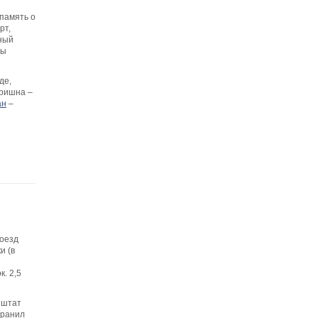
память о
рт,
ный
цы
де,
Кришна –
ан
–
поезд
и (в
к. 2,5
, штат
хранил