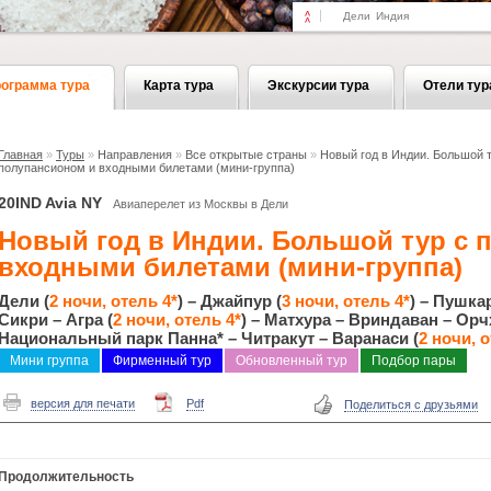
Дели
Индия
ограмма тура
Карта тура
Экскурсии тура
Отели тур
Главная
»
Туры
»
Направления
»
Все открытые страны
»
Новый год в Индии. Большой т
полупансионом и входными билетами (мини-группа)
20IND Avia NY
Авиаперелет из Москвы в Дели
Новый год в Индии. Большой тур с 
входными билетами (мини-группа)
Дели (
2 ночи, отель 4*
) – Джайпур (
3 ночи, отель 4*
) – Пушка
Сикри – Агра (
2 ночи, отель 4*
) – Матхура – Вриндаван – Орч
Национальный парк Панна* – Читракут – Варанаси (
2 ночи, о
Мини группа
Фирменный тур
Обновленный тур
Подбор пары
версия для печати
Pdf
Поделиться с друзьями
Продолжительность