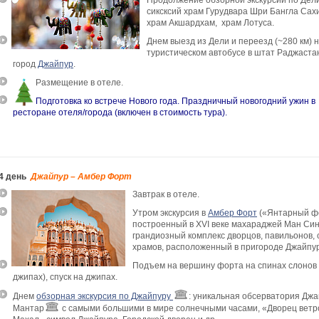
Продолжение обзорной экскурсии по Дели
сиксксий храм Гурудвара Шри Бангла Сах
храм Акшардхам, храм Лотуса.
Днем выезд из Дели и переезд (~280 км) 
туристическом автобусе в штат Раджастан
город
Джайпур
.
Размещение в отеле.
Подготовка ко встрече Нового года. Праздничный новогодний ужин в
ресторане отеля/города (включен в стоимость тура).
4 день
Джайпур – Амбер Форт
Завтрак в отеле.
Утром экскурсия в
Амбер Форт
(«Янтарный фо
построенный в XVI веке махараджей Ман Си
грандиозный комплекс дворцов, павильонов, 
храмов, расположенный в пригороде Джайпу
Подъем на вершину форта на спинах слонов 
джипах), спуск на джипах.
Днем
обзорная экскурсия по Джайпуру
: уникальная обсерватория Дж
Мантар
с самыми большими в мире солнечными часами, «Дворец ветр