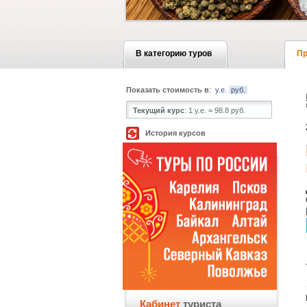
В категорию туров
Пр
Показать стоимость в
:
у.е.
руб.
Текущий курс
:
1 у.е. = 98.8 руб.
История курсов
Кабинет
туриста