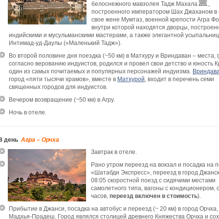
белоснежного мавзолея Тадж Махала
,
построенного императором Шах Джаханом в 
свое жене Мумтаз, военной крепости Агра Фо
внутри которой находятся дворцы, построен
индийскими и мусульманскими мастерами, а также элегантной усыпальни
Интимад-уд-Даулы («Маленький Тадж»).
Во второй половине дня поездка (~50 км) в Матхуру и Вриндаван – места, г
согласно верованию индуистов, родился и провел свои детство и юность 
один из самых почитаемых и популярных персонажей индуизма.
Вриндав
город «пяти тысячи храмов», вместе в
Матхурой
, входит в перечень семи
священных городов для индуистов.
Вечером возвращение (~50 км) в Агру.
Ночь в отеле.
8 день
Агра – Орчха
Завтрак в отеле.
Рано утром переезд на вокзал и посадка на 
«Шатабди Экспресс», переезд в город Джанск
08:05 скоростной поезд с сидячими местами
самолетного типа, вагоны с кондиционером,
о
часов,
переезд включен в стоимость
).
Прибытие в Джанси, посадка на автобус и переезд (~ 20 км) в город Орчха
Мадхья-Прадеш. Город являлся столицей древнего Княжества Орчха и со