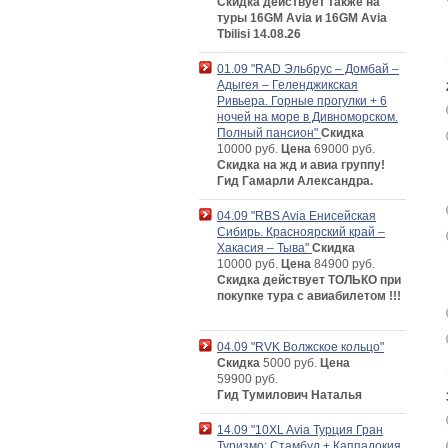
Скидка действует также на
туры 16GM Avia и 16GM Avia
Tbilisi 14.08.26
01.09 "RAD Эльбрус – Домбай –
Адыгея – Геленджикская
Ривьера. Горные прогулки + 6
ночей на море в Дивноморском.
Полный пансион"
Скидка
10000 руб.
Цена
69000 руб.
Скидка на жд и авиа группу!
Гид Гамарли Александра.
04.09 "RBS Avia Енисейская
Сибирь. Красноярский край –
Хакасия – Тыва"
Скидка
10000 руб.
Цена
84900 руб.
Скидка действует ТОЛЬКО при
покупке тура с авиабилетом !!!
04.09 "RVK Волжское кольцо"
Скидка
5000 руб.
Цена
59900 руб.
Гид Тумилович Наталья
14.09 "10XL Avia Турция Гран
Туризмо: Стамбул + Каппадокия