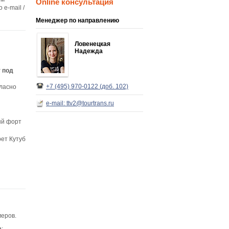
Online консультация
 e-mail /
Менеджер по направлению
Ловенецкая
Надежда
 под
+7 (495) 970-0122 (доб. 102)
ласно
e-mail: ttv2@tourtrans.ru
ый форт
рет Кутуб
меров
.