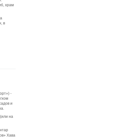
:
иб, храм
на
, в
рт») -
нгхом
садов и
ра.
(или на
антар
ов» Хава