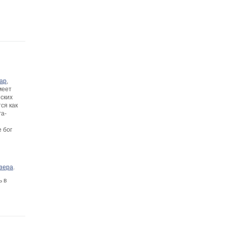
ар
,
меет
еских
ся как
га-
 бог
озера
.
ь в