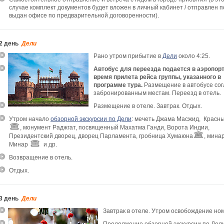
случае комплект документов будет вложен в личный кабинет / отправлен по
выдан офисе по предварительной договоренности).
2 день
Дели
Рано утром прибытие в
Дели
около 4:25.
Автобус для переезда подается в аэропорт
время прилета рейса группы, указанного в
программе тура.
Размещение в автобусе сог
забронированным местам. Переезд в отель.
Размещение в отеле. Завтрак. Отдых.
Утром начало
обзорной экскурсии по Дели
: мечеть Джама Масжид, Красн
, монумент Раджгат, посвященный Махатма Ганди, Ворота Индии,
Президентский дворец, дворец Парламента, гробница Хумаюна
, мина
Минар
и др.
Возвращение в отель.
Отдых.
3 день
Дели
Завтрак в отеле.
Утром освобождение но