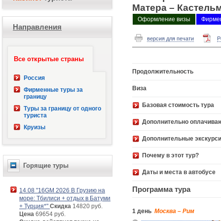
Матера – Кастель
Оформление визы
Фирме
Направления
Подбор пары
версия для печати
P
Все открытые страны
Продолжительность
Россия
Виза
Фирменные туры за
границу
Базовая стоимость 
Туры за границу от одного
туриста
Дополнительно оплачива
Круизы
Дополнительные экскурс
Почему в этот тур?
Горящие туры
Даты и места в автобусе
Программа тура
14.08 "16GM 2026 В Грузию на
море: Тбилиси + отдых в Батуми
+ Турция*"
Скидка
14820 руб.
1 день
Москва – Рим
Цена
69654 руб.