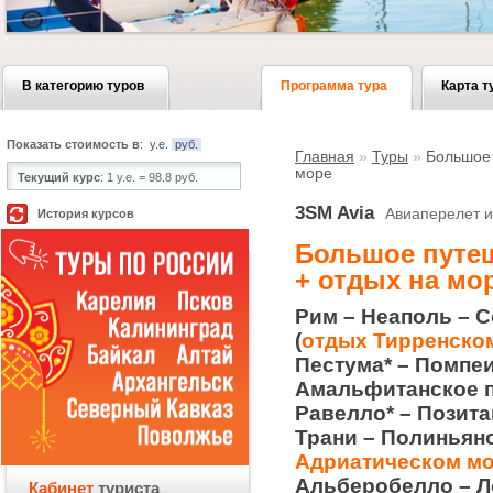
В категорию туров
Программа тура
Карта т
Показать стоимость в
:
у.е.
руб.
Главная
»
Туры
»
Большое 
море
Текущий курс
:
1 у.е. = 98.8 руб.
3SM Avia
Авиаперелет и
История курсов
Большое путе
+ отдых на мо
Рим – Неаполь – С
(
отдых Тирренском 
Пестума* – Помпеи
Амальфитанское п
Равелло* – Позита
Трани – Полиньяно
Адриатическом мор
Альберобелло – Ло
Кабинет
туриста