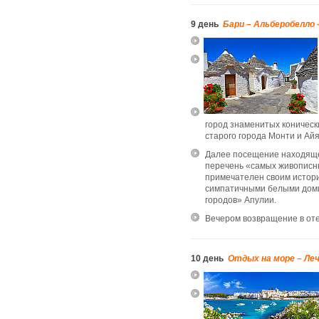
9 день
Бари – Альберобелло
город знаменитых коническ
старого города Монти и Айя
Далее посещение находяще
перечень «самых живописны
примечателен своим истор
симпатичными белыми доми
городов» Апулии.
Вечером возвращение в оте
10 день
Отдых на море – Ле