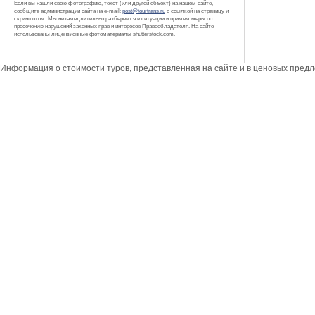
Если вы нашли свою фотографию, текст (или другой объект) на нашем сайте,
сообщите администрации сайта на e-mail:
post@tourtrans.ru
с ссылкой на страницу и
скриншотом. Мы незамедлительно разберемся в ситуации и примем меры по
пресечению нарушений законных прав и интересов Правообладателя. На сайте
использованы лицензионные фотоматериалы shutterstock.com.
Информация о стоимости туров, представленная на сайте и в ценовых пред