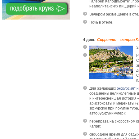
Галереи Каподимонте*, пр
неаполитанских пиццерий и
Вечером размещение в оте
Ночь в отеле.
4 день
Сорренто – остров К
З
Р
С
э
д
С
п
Для желающих
экскурсия* 
соединены великолепные д
и интереснейшая история –
аристократы и меценаты
(
€
экскурсию при покупке тура
автобус/фуникулер)
:
переправа на скоростном к
Капри;
свободное время для отдых