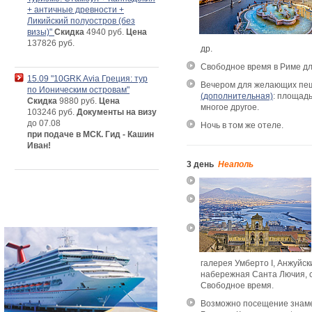
+ античные древности +
Ликийский полуостров (без
визы)"
Скидка
4940 руб.
Цена
137826 руб.
др.
Свободное время в Риме дл
15.09 "10GRK Avia Греция: тур
Вечером для желающих п
по Ионическим островам"
(дополнительная)
: площад
Скидка
9880 руб.
Цена
многое другое.
103246 руб.
Документы на визу
до 07.08
Ночь в том же отеле.
при подаче в МСК. Гид - Кашин
Иван!
3 день
Неаполь
галерея Умберто I, Анжуйск
набережная Санта Лючия, 
Свободное время.
Возможно посещение знаме