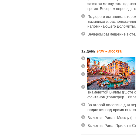
зажатая между скал церков
время. Вечером переезд в 
По дороге остановка в горо
Базиликате, расположенно
напоминающего Доломиты.
Вечером размещение в отел
12 день
Рим – Москва
знаменитой Виллы д’Эсте 
фонтанов (трансфер + биле
Во второй половине дня пе
подается под время вылет
Вылет из Рима в Москву (п
Вылет из Рима. Прилет в Ст