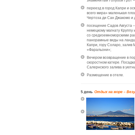
знаменитый Голубой Грот –
переезд в город Капри и о
всего мира» маленькая пло
Чертоза ди Сан Джакомо и д
посещение Садов Августа –
немецкому магнату Круппу
со средиземноморскими рас
панорамные виды на ландш
Капри, гору Соларо, залив
«Фаральони»;
Вечером возвращение в по
скоростном катере. Посадка
Салернского залива в уютн
Размещение в отеле.
5 день
Отдых на море – Везу