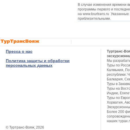
В случае изменения времени в
программы первого и последн
на www.tourtrans.ru Указанные
приблизительными.
Пресса о нас
Туртранс-Во
экскурсионн
Политика защиты и обработки
Мы разрабат
персональных данных
Туры по Росси
Калмыкия, Пов
республики: Ч
Балкария, Се
Туры в Закавк
Туры на Восто
Индию, Египет
Туры по Европ
Хорватия, Авс
Экскурсионны
Более 200 фи
сопровождени
наших турах 
© Туртранс-Вояж, 2026