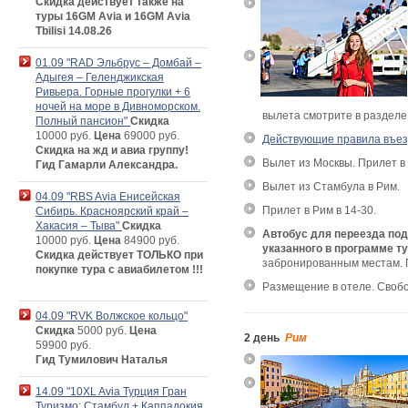
Скидка действует также на
туры 16GM Avia и 16GM Avia
Tbilisi 14.08.26
01.09 "RAD Эльбрус – Домбай –
Адыгея – Геленджикская
Ривьера. Горные прогулки + 6
ночей на море в Дивноморском.
вылета смотрите в раздел
Полный пансион"
Скидка
10000 руб.
Цена
69000 руб.
Действующие правила въез
Скидка на жд и авиа группу!
Вылет из Москвы. Прилет в 
Гид Гамарли Александра.
Вылет из Стамбула в Рим.
04.09 "RBS Avia Енисейская
Прилет в Рим в 14-30.
Сибирь. Красноярский край –
Хакасия – Тыва"
Скидка
Автобус для переезда под
10000 руб.
Цена
84900 руб.
указанного в программе т
Скидка действует ТОЛЬКО при
забронированным местам. 
покупке тура с авиабилетом !!!
Размещение в отеле. Свобо
04.09 "RVK Волжское кольцо"
Скидка
5000 руб.
Цена
2 день
Рим
59900 руб.
Гид Тумилович Наталья
14.09 "10XL Avia Турция Гран
Туризмо: Стамбул + Каппадокия