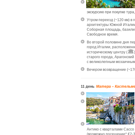
экскурсию при покупке тура
Утром переезд (
~
120 км) в 
архитектуры Южной Итали
Соборная площадь, базилик
Свободное время.
Во второй половине дня пе
город Италии, расположен
историческому центру (
старого города, Арагонский
с великолепным мозаичным
Вечером возвращение (
~
17
11 день
Матера – Кастельм
Антико с кварталами Сасс
(возможно посещение* €2-3