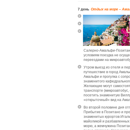
7 день
Отдых на море – Ама
Салерно-Амальфи-Позитано
условиям поездка не осуще
переездами на микроавтобу
Утром выезд из отеля и пер
путешествие в город Амал
Амальфи и прогулка с соп
знаменитого кафедральног
Желающие могут самостоят
транспорте (микроавтобус, 
посетить знаменитую Вилл
«открыточный» вид на Ама
Во второй половине дня от
Прибытие в Позитано и про
знаменитых курортов Итали
майоликой и разбавленных 
морю, а жемчужина Позитан