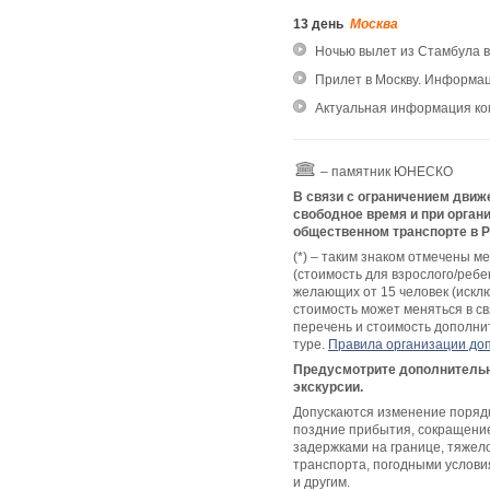
13 день
Москва
Ночью вылет из Стамбула в
Прилет в Москву. Информа
Актуальная информация ко
– памятник ЮНЕСКО
В связи с ограничением движе
свободное время и при орга
общественном транспорте в Ри
(*) – таким знаком отмечены 
(стоимость для взрослого/ребе
желающих от 15 человек (искл
стоимость может меняться в с
перечень и стоимость дополни
туре.
Правила организации до
Предусмотрите дополнительные
экскурсии.
Допускаются изменение поряд
поздние прибытия, сокращение 
задержками на границе, тяжел
транспорта, погодными услови
и другим.