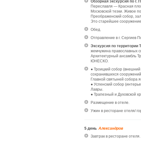
Обзорная экскурсия по г.
Переславля — Красная пло
Московской тезки. Живое п
Преображенский собор, зал
Это старейшее сооружение
Обед.
Отправление в г. Сергиев П
Экскурсия по территории 
жемчужина православных св
Архитектурный ансамбль Т
ЮНЕСКО.
● Троицкий собор (внешний
сохранившихся сооружений 
Главной святыней собора 
● Успенский собор (интерь
Лавры.
● Трапезный и Духовской хр
Размещение в отеле.
Ужин в ресторане отеля/ го
5 день
Александров
Завтрак в ресторане отеля.