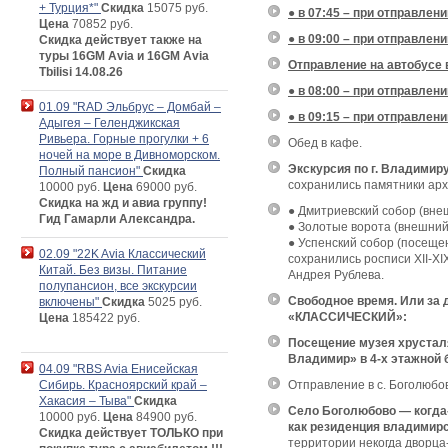
+ Турция*"
Скидка
15075 руб.
● в 07:45 – при отправлени
Цена
70852 руб.
● в 09:00 – при отправлен
Скидка действует также на
туры 16GM Avia и 16GM Avia
Отправление на автобусе в
Tbilisi 14.08.26
● в 08:00 – при отправлени
01.09 "RAD Эльбрус – Домбай –
● в 09:15 – при отправлен
Адыгея – Геленджикская
Ривьера. Горные прогулки + 6
Обед в кафе.
ночей на море в Дивноморском.
Экскурсия по г. Владимиру
Полный пансион"
Скидка
сохранились памятники арх
10000 руб.
Цена
69000 руб.
Скидка на жд и авиа группу!
● Дмитриевский собор (вне
Гид Гамарли Александра.
● Золотые ворота (внешний
● Успенский собор (посещен
02.09 "22K Avia Классический
сохранились росписи XII-XI
Китай. Без визы. Питание
Андрея Рублева.
полупансион, все экскурсии
Свободное время. Или з
включены"
Скидка
5025 руб.
«КЛАССИЧЕСКИЙ»:
Цена
185422 руб.
Посещение музея хрусталя
Владимир» в 4-х этажной б
04.09 "RBS Avia Енисейская
Сибирь. Красноярский край –
Отправление в с. Боголюбо
Хакасия – Тыва"
Скидка
Cело Боголюбово — когда-
10000 руб.
Цена
84900 руб.
как резиденция владимирс
Скидка действует ТОЛЬКО при
территории некогда дворца