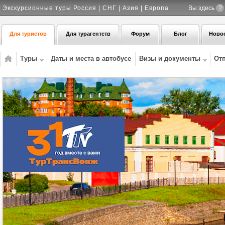
Экскурсионные туры Россия | СНГ | Азия | Европа
Вы здесь
?
Для туристов
Для турагентств
Форум
Блог
Ново
Туры
Даты и места в автобусе
Визы и документы
От