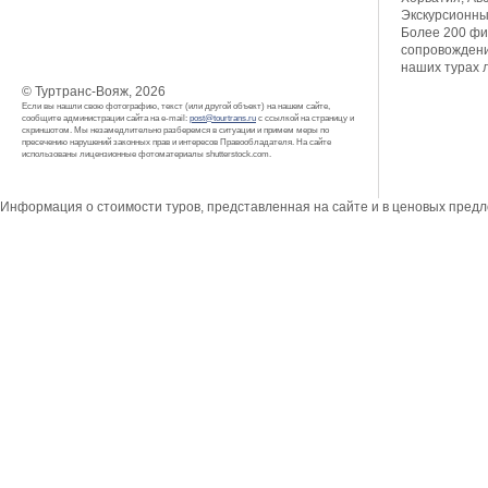
Экскурсионны
Более 200 фи
сопровождени
наших турах 
© Туртранс-Вояж, 2026
Если вы нашли свою фотографию, текст (или другой объект) на нашем сайте,
сообщите администрации сайта на e-mail:
post@tourtrans.ru
с ссылкой на страницу и
скриншотом. Мы незамедлительно разберемся в ситуации и примем меры по
пресечению нарушений законных прав и интересов Правообладателя. На сайте
использованы лицензионные фотоматериалы shutterstock.com.
Информация о стоимости туров, представленная на сайте и в ценовых пред