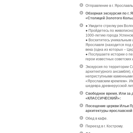
Отправление в г. Ярославль
Обзорная экскурсия по г.
«Столицей Золотого Кольц
● Увидите стрелку рек Волг
● Пройдетесь по живописно
1000-летию города Успенс
● Восхититесь уникальным
Ярославля (находится под 
века (одна из которых – Це
● Послушаете истории о пер
герои известных советских
Экскурсия по территории 
архитектурного ансамбля),
неприступными каменными 
«Ярославским кремлем». Им
шедевра древнерусской лит
Свободное время. Или з
«КЛАССИЧЕСКИЙ»:
Посещение церкви Ильи П
архитектуры ярославской
Обед в кафе.
Переезд в г. Кострому.