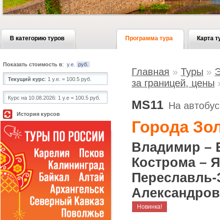
В категорию туров
Программа тура
Карта т
Показать стоимость в
:
у.е.
руб.
Главная
»
Туры
»
Э
Текущий курс
:
1 у.е. = 100.5 руб.
за границей, цены
Курс на 10.08.2026:
1 у.е = 100.5 руб.
MS11
На автобус
История курсов
Города Зо
Владимир – 
Кострома – 
Переславль-
Александров
Новинка!