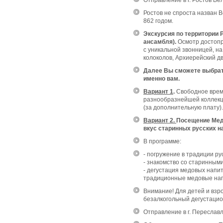
Отправление в г. Ростов Ве
Ростов не спроста назван 
862 годом.
Экскурсия по территории 
ансамбля).
Осмотр достопр
с уникальной звонницей, н
колоколов, Архиерейский д
Далее Вы сможете выбрат
именно вам.
Вариант 1
.
Свободное время
разнообразнейшей коллекц
(за дополнительную плату).
Вариант 2.
Посещение Мед
вкус старинных русских н
В программе:
- погружение в традиции ру
- знакомство со старинным
- дегустация медовых напит
традиционные медовые нап
Внимание! Для детей и взр
безалкогольный дегустацио
Отправление в г. Переславл