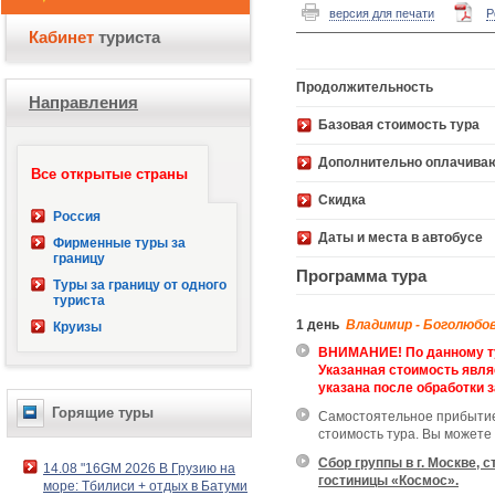
версия для печати
P
Кабинет
туриста
Продолжительность
Направления
Базовая стоимость 
Дополнительно оплачива
Все открытые страны
Скидка
Россия
Даты и места в автобусе
Фирменные туры за
границу
Программа тура
Туры за границу от одного
туриста
1 день
Владимир - Боголюбо
Круизы
ВНИМАНИЕ! По данному ту
Указанная стоимость явля
указана после обработки з
Горящие туры
Самостоятельное прибытие т
стоимость тура. Вы может
Сбор группы в г. Москве, с
14.08 "16GM 2026 В Грузию на
гостиницы «Космос».
море: Тбилиси + отдых в Батуми