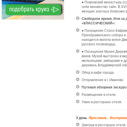
● Покровский монастырь (с
себе множество тайн. В XVI
женщин знатных боярских 
Свободное время. Или з
«КЛАССИЧЕСКИЙ»:
● Посещение Спасо-Евфим
Преображенского собора и
находится могила князя Д
русского полководца.
● Посещение Музея Деревян
веков. Музей выстроен в в
мельницами, амбарами и др
деревень Владимирской обл
Обед в кафе города.
Отправление в г. Иваново.
Путевая обзорная экскурси
Размещение в отеле.
Ужин в ресторане отеля.
3 день
Ярославль - Костром
Завтрак в ресторане отеля.