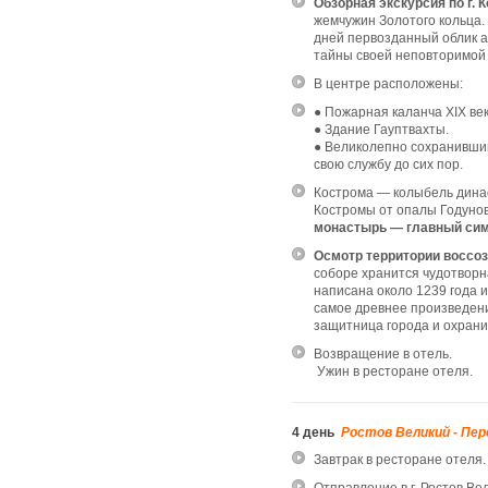
Обзорная экскурсия по г. К
жемчужин Золотого кольца.
дней первозданный облик ар
тайны своей неповторимой 
В центре расположены:
● Пожарная каланча XIX ве
● Здание Гауптвахты.
● Великолепно сохранивший
свою службу до сих пор.
Кострома — колыбель дина
Костромы от опалы Годуно
монастырь — главный сим
Осмотр территории воссоз
соборе хранится чудотворн
написана около 1239 года 
самое древнее произведени
защитница города и охран
Возвращение в отель.
Ужин в ресторане отеля.
4 день
Ростов Великий - Пер
Завтрак в ресторане отеля.