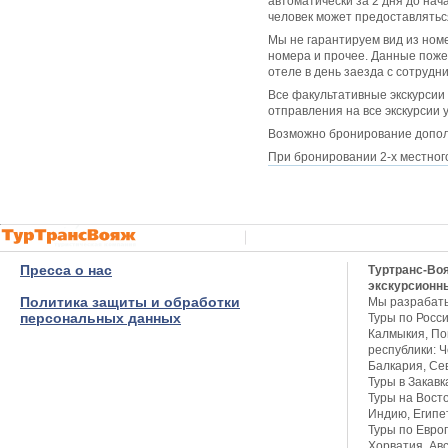
автоматически за 2 дня до нач
человек может предоставлятьс
Мы не гарантируем вид из ном
номера и прочее. Данные поже
отеле в день заезда с сотрудн
Все факультативные экскурсии 
отправления на все экскурсии 
Возможно бронирование дополн
При бронировании 2-х местног
Пресса о нас
Туртранс-Во
экскурсионн
Политика защиты и обработки
Мы разрабат
персональных данных
Туры по Росси
Калмыкия, Пов
республики: Ч
Балкария, Се
Туры в Закавк
Туры на Восто
Индию, Египет
Туры по Европ
Хорватия, Авс