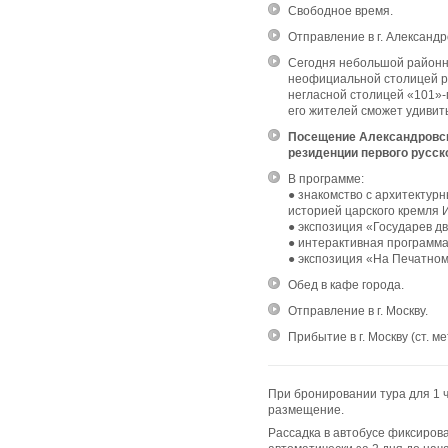
Свободное время.
Отправление в г. Александр
Сегодня небольшой районн
неофициальной столицей ру
негласной столицей «101»-
его жителей сможет удивить
Посещение Александровск
резиденции первого русско
В программе:
● знакомство с архитектур
историей царского кремля 
● экспозиция «Государев д
● интерактивная программ
● экспозиция «На Печатно
Обед в кафе города.
Отправление в г. Москву.
Прибытие в г. Москву (ст. м
При бронировании тура для 1 
размещение.
Рассадка в автобусе фиксиров