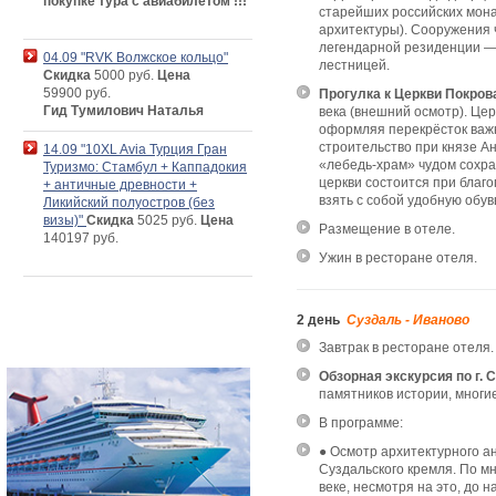
покупке тура с авиабилетом !!!
старейших российских мон
архитектуры). Сооружения 
легендарной резиденции —
04.09 "RVK Волжское кольцо"
лестницей.
Скидка
5000 руб.
Цена
59900 руб.
Прогулка к Церкви Покров
Гид Тумилович Наталья
века (внешний осмотр). Цер
оформляя перекрёсток важ
строительство при князе А
14.09 "10XL Avia Турция Гран
«лебедь-храм» чудом сохра
Туризмо: Стамбул + Каппадокия
церкви состоится при благ
+ античные древности +
взять с собой удобную обув
Ликийский полуостров (без
визы)"
Скидка
5025 руб.
Цена
Размещение в отеле.
140197 руб.
Ужин в ресторане отеля.
2 день
Суздаль - Иваново
Завтрак в ресторане отеля.
Обзорная экскурсия по г.
памятников истории, мног
В программе:
● Осмотр архитектурного 
Суздальского кремля. По м
веке, несмотря на это, до 