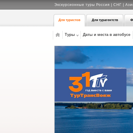
Экскурсионные туры Россия | СНГ | Ази
Для туристов
Для турагентств
Ф
Туры
Даты и места в автобусе