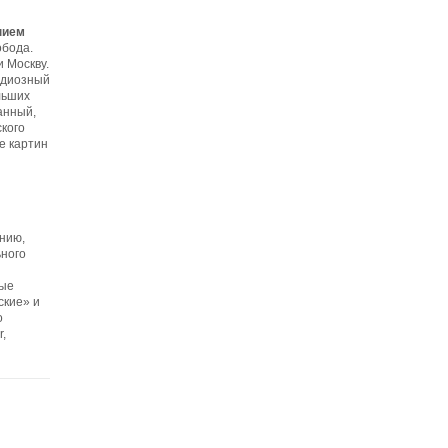
нием
обода.
 Москву.
ндиозный
льших
анный,
ского
е картин
нию,
ьного
вые
ские» и
о
,