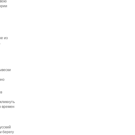
свою
ории
ке из
.
ывески
вно
ев
окликнуть
ю времен
усский
м берегу