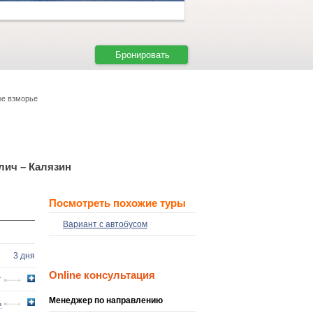
Бронировать
ое взморье
лич – Калязин
Посмотреть похожие туры
Вариант с автобусом
3 дня
Online консультация
т
Менеджер по направлению
ь