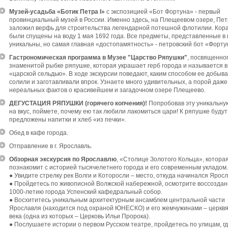
Музей-усадьба «Ботик Петра I»
с экспозицией «Бот Фортуна» - первый
провинциальный музей в России. Именно здесь, на Плещеевом озере, Петр
заложил верфь для строительства легендарной потешной флотилии. Кор
были спущены на воду 1 мая 1692 года. Все предметы, представленные в 
уникальны, но самая главная «достопамятность» - петровский бот «Форту
Гастрономическая программа в Музее "Царство Ряпушки"
, посвященно
знаменитой рыбке ряпушке, которая украшает герб города и называется 
«царской сельдью». В ходе экскурсии поведают, каким способом ее добыва
солили и заготавливали впрок. Узнаете много удивительных, а порой даже
нереальных фактов о красивейшем и загадочном озере Плещеево.
ДЕГУСТАЦИЯ РЯПУШКИ (горячего копчения)!
Попробовав эту уникальну
на вкус, поймете, почему ею так любили лакомиться цари! К ряпушке будут
предложены напитки и хлеб «из печки».
Обед в кафе города.
Отправление в г. Ярославль.
Обзорная экскурсия по Ярославлю
, «Столице Золотого Кольца», котора
познакомит с историей тысячелетнего города и его современным укладом.
● Увидите стрелку рек Волги и Которосли – место, откуда начинался Яросл
● Пройдетесь по живописной Волжской набережной, осмотрите воссоздан
1000-летию города Успенский кафедральный собор.
● Восхититесь уникальным архитектурным ансамблем центральной части
Ярославля (находится под охраной ЮНЕСКО) и его жемчужинами – церквя
века (одна из которых – Церковь Ильи Пророка).
● Послушаете истории о первом Русском театре, пройдетесь по улицам, гд