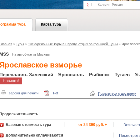
Калязин
Россия
ограмма тура
Карта тура
Главная
»
Туры
»
Экскурсионные туры в Европу, отдых за границей, цены
»
Ярославск
MSS
На автобусе из Москвы
Ярославское взморье
Переславль-Залесский – Ярославль – Рыбинск – Тутаев – Уг
Новинка!
версия для печати
Pdf
Поделиться с друзьями
Продолжительность
Базовая стоимость тура
от 24 390 руб. +
Включае
Дополнительно оплачиваются
Посмотрет