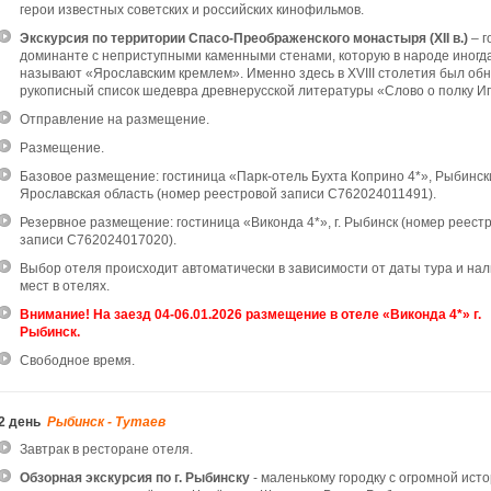
герои известных советских и российских кинофильмов.
Экскурсия по территории Спасо-Преображенского монастыря (XII в.)
– г
доминанте с неприступными каменными стенами, которую в народе иногд
называют «Ярославским кремлем». Именно здесь в XVIII столетия был об
рукописный список шедевра древнерусской литературы «Слово о полку Иг
Отправление на размещение.
Размещение.
Базовое размещение: г
остиница «Парк-отель Бухта Коприно 4*», Рыбински
Ярославская область (номер реестровой записи С762024011491).
Резервное размещение: г
остиница «Виконда 4*», г. Рыбинск (номер реест
записи С762024017020).
Выбор отеля происходит автоматически в зависимости от даты тура и на
мест в отелях.
Внимание! На заезд 04-06.01.2026 размещение в отеле «Виконда 4*» г.
Рыбинск.
Свободное время.
2 день
Рыбинск - Тутаев
Завтрак в ресторане отеля.
Обзорная экскурсия по г. Рыбинску
- маленькому городку с огромной ист