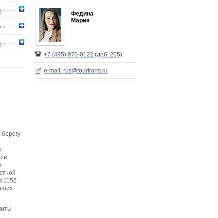
ь
Федина
Мария
ь
ь
+7 (495) 970-0122 (доб. 205)
e-mail: rus@tourtrans.ru
 берегу
й
о в
о
стной
в 1152
наших
икиты