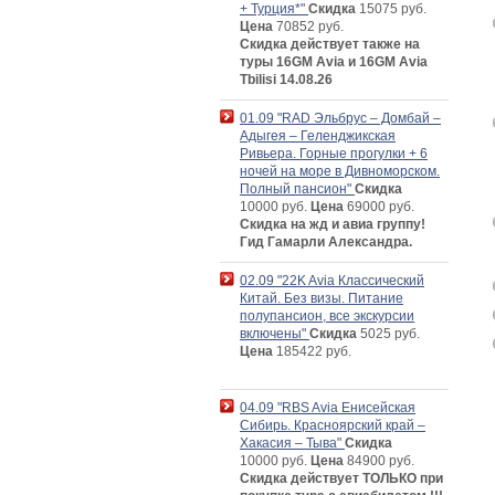
+ Турция*"
Скидка
15075 руб.
Цена
70852 руб.
Скидка действует также на
туры 16GM Avia и 16GM Avia
Tbilisi 14.08.26
01.09 "RAD Эльбрус – Домбай –
Адыгея – Геленджикская
Ривьера. Горные прогулки + 6
ночей на море в Дивноморском.
Полный пансион"
Скидка
10000 руб.
Цена
69000 руб.
Скидка на жд и авиа группу!
Гид Гамарли Александра.
02.09 "22K Avia Классический
Китай. Без визы. Питание
полупансион, все экскурсии
включены"
Скидка
5025 руб.
Цена
185422 руб.
04.09 "RBS Avia Енисейская
Сибирь. Красноярский край –
Хакасия – Тыва"
Скидка
10000 руб.
Цена
84900 руб.
Скидка действует ТОЛЬКО при