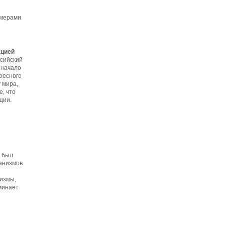
имерами
ацией
ссийский
 начало
ресного
 мира,
, что
ции.
о был
анизмов
низмы,
минает