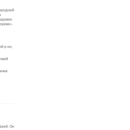
ородской
а
наружен
ореве».
й р-он,
ровой
личия
орией. Он