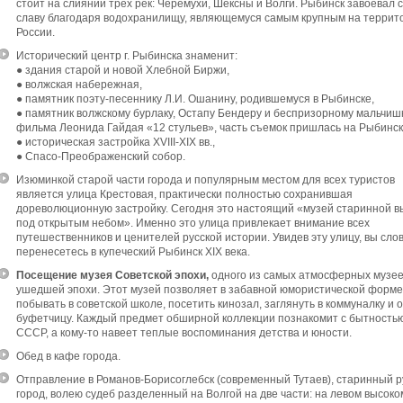
стоит на слиянии трёх рек: Черёмухи, Шексны и Волги. Рыбинск завоевал 
славу благодаря водохранилищу, являющемуся самым крупным на террит
России.
Исторический центр г. Рыбинска знаменит:
● здания старой и новой Хлебной Биржи,
● волжская набережная,
● памятник поэту-песеннику Л.И. Ошанину, родившемуся в Рыбинске,
● памятник волжскому бурлаку, Остапу Бендеру и беспризорному мальчиш
фильма Леонида Гайдая «12 стульев», часть съемок пришлась на Рыбинск
● историческая застройка XVIII-XIX вв.,
● Спасо-Преображенский собор.
Изюминкой старой части города и популярным местом для всех туристов
является улица Крестовая, практически полностью сохранившая
дореволюционную застройку. Сегодня это настоящий «музей старинной в
под открытым небом». Именно это улица привлекает внимание всех
путешественников и ценителей русской истории. Увидев эту улицу, вы сло
перенесетесь в купеческий Рыбинск XIX века.
Посещение музея Советской эпохи,
одного из самых атмосферных музе
ушедшей эпохи. Этот музей позволяет в забавной юмористической форме
побывать в советской школе, посетить кинозал, заглянуть в коммуналку и 
буфетчицу. Каждый предмет обширной коллекции познакомит с бытность
СССР, а кому-то навеет теплые воспоминания детства и юности.
Обед в кафе города.
Отправление в Романов-Борисоглебск (современный Тутаев), старинный р
город, волею судеб разделенный на Волгой на две части: на левом высоко