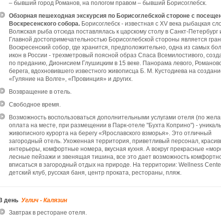
– бывший город Романов, на пологом правом – бывший Борисоглебск.
Обзорная пешеходная экскурсия по Борисоглебской стороне с посеще
Воскресенского собора.
Борисоглебск - известная с XV века рыбацкая сл
Волжская рыба отсюда поставлялась к царскому столу в Санкт-Петербург и
Главной достопримечательностью Борисоглебской стороны является гра
Воскресенский собор, где хранится, предположительно, одна из самых бо
икон в России - трехметровый поясной образ Спаса Всемилостивого, созд
по преданию, Дионисием Глушицким в 15 веке. Панорама левого, Романов
берега, вдохновившего известного живописца Б. М. Кустодиева на создани
«Гуляние на Волге», «Провинция» и других.
Возвращение в отель.
Свободное время.
Возможность воспользоваться дополнительными услугами отеля (по жела
оплата на месте, при размещении в Парк-отеле "Бухта Коприно") - уникал
живописного курорта на берегу «Ярославского взморья». Это отличный
загородный отель. Ухоженная территория, приветливый персонал, краси
интерьеры, комфортные номера, вкусная кухня. А вокруг прекрасные «мор
лесные пейзажи и звенящая тишина, все это дает возможность комфортн
вписаться в загородный отдых на природе. На территории: Wellness Center
детский клуб, русская баня, центр проката, рестораны, пляж.
3 день
Углич - Калязин
Завтрак в ресторане отеля.