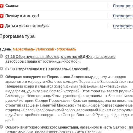
Скидка
Посмотрет
Почему в этот тур?
Посмотрет
Даты и места в автобусе
Посмотрет
Программа тура
1 день
Переславль-Залесский - Ярославль
07:15 Сбор группы: в г. Москве, ст. метро «ВДНХ», на парковке
автобусов справа от гостиницы «Космос».
07:30 Отправление в г. Переславль-Залесский.
Обзорная экскурсия по Переславлю-Залесскому,
одному из городов
знаменитого маршрута «Золотое кольцо». Переславль-Залесский стоит на
Плещеева озера и славится живописными пейзажами, архитектурными
шедеврами, удивительно богатой историей. Этот город считается родино
Александра Невского, колыбелью русского флота, занимает большое мест
русской истории. Сердце Переславля - Красная площадь, она на нескольк
столетий старше знаменитой Московской тезки. Живое подтверждение ме
старины - Спасо-Преображенский собор, заложенный Юрием Долгоруким 
году. Это старейшее сооружение Северо-Восточной Руси, дошедшее до 
дней.
Осмотр Никитского мужского монастыря
, названного в честь Святого Н
Великомученика, более известного как Никита Столпник.