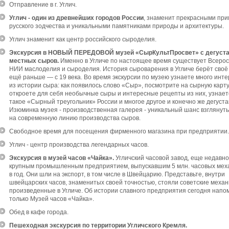
Отправление в г. Углич.
Углич - один из древнейших городов России
, знаменит прекрасными пр
русского зодчества и уникальными памятниками природы и архитектуры.
Углич знаменит как центр российского сыроделия.
Экскурсия в НОВЫЙ ПЕРЕДОВОЙ музей «СырКультПросвет» с дегуст
местных сыров.
Именно в Угличе по настоящее время существует Всеро
НИИ маслоделия и сыроделия. История сыроварения в Угличе берёт своё
ещё раньше — с 19 века. Во время экскурсии по музею узнаете много инте
из истории сыра: как появилось слово «Сыр», посмотрите на сырную карту
откроете для себя необычные сыры и интересные рецепты из них, узнаете
такое «Сырный треугольник» России и многое другое и конечно же дегуста
Изюминка музея - производственная галерея - уникальный шанс взглянуть
на современную линию производства сыров.
Свободное время для посещения фирменного магазина при предприятии.
Углич - центр производства легендарных часов.
Экскурсия в музей часов «Чайка».
Угличский часовой завод, еще недавн
крупным промышленным предприятием, выпускавшим 5 млн. часовых мех
в год. Они шли на экспорт, в том числе в Швейцарию. Представьте, внутри
швейцарских часов, знаменитых своей точностью, стояли советские меха
произведенные в Угличе. Об истории славного предприятия сегодня напо
только Музей часов «Чайка».
Обед в кафе города.
Пешеходная экскурсия по территории Угличского Кремля.