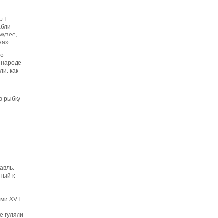
 I
абли
музее,
на».
го
в народе
ли, как
ю рыбку
я
авль.
ный к
ми XVII
е гуляли