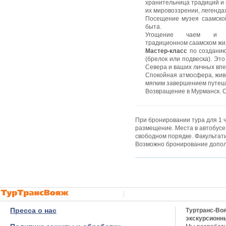
хранительница традиций и 
их мировоззрении, легендах
Посещение музея саамской
быта.
Угощение чаем и
традиционном саамском жи
Мастер-класс
по созданию
(брелок или подвеска). Это
Севера и ваших личных впе
Спокойная атмосфера, жив
мягким завершением путеш
Возвращение в Мурманск. С
При бронировании тура для 1 
размещение. Места в автобусе
свободном порядке. Факультати
Возможно бронирование дополн
Пресса о нас
Туртранс-Во
экскурсионн