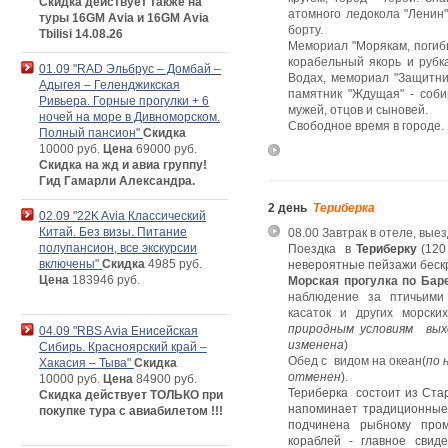
Скидка действует также на
атомного ледокола "Ленин"
туры 16GM Avia и 16GM Avia
борту.
Tbilisi 14.08.26
Мемориал "Морякам, погибш
корабельный якорь и рубка
01.09 "RAD Эльбрус – Домбай –
Водах, мемориал "Защитни
Адыгея – Геленджикская
памятник "Ждущая" - соб
Ривьера. Горные прогулки + 6
мужей, отцов и сыновей.
ночей на море в Дивноморском.
Свободное время в городе. 
Полный пансион"
Скидка
10000 руб.
Цена
69000 руб.
Скидка на жд и авиа группу!
Гид Гамарли Александра.
2 день
Териберка
02.09 "22K Avia Классический
Китай. Без визы. Питание
08.00 Завтрак в отеле, выез
полупансион, все экскурсии
Поездка в
Териберку
(120
включены"
Скидка
4985 руб.
невероятные пейзажи бес
Цена
183946 руб.
Морская прогулка
по Бар
наблюдение за птичьими 
касаток и других морских
природным условиям вых
04.09 "RBS Avia Енисейская
изменена
)
Сибирь. Красноярский край –
Обед с видом на океан
(
по 
Хакасия – Тыва"
Скидка
отменен
).
10000 руб.
Цена
84900 руб.
Териберка состоит из Стар
Скидка действует ТОЛЬКО при
напоминает традиционные
покупке тура с авиабилетом !!!
подчинена рыбному пром
кораблей - главное свид