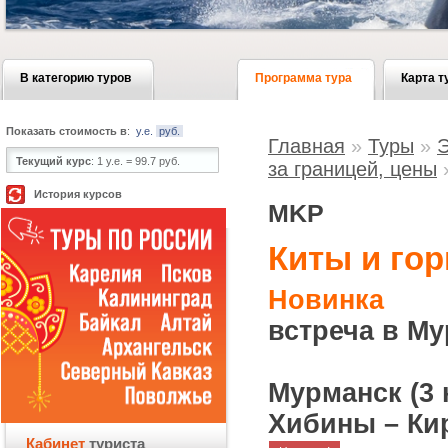
В категорию туров
Программа тура
Карта т
Показать стоимость в
:
у.е.
руб.
Главная
»
Туры
»
Э
Текущий курс
:
1 у.е. = 99.7 руб.
за границей, цены
История курсов
MKP
Киты и гор
Новинка
встреча в М
Мурманск (3 
Хибины – Кир
Кабинет
туриста