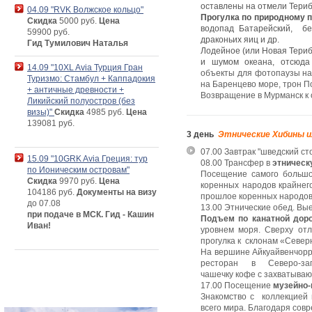
оставлены на отмели Териб
04.09 "RVK Волжское кольцо"
Прогулка по природному п
Скидка
5000 руб.
Цена
водопад Батарейский, бе
59900 руб.
драконьих яиц и др.
Гид Тумилович Наталья
Лодейное (или Новая Териб
и шумом океана, отсюда
14.09 "10XL Avia Турция Гран
объекты для фотопаузы на 
Туризмо: Стамбул + Каппадокия
на Баренцево море, трон 
+ античные древности +
Возвращение в Мурманск к 
Ликийский полуостров (без
визы)"
Скидка
4985 руб.
Цена
139081 руб.
3 день
Этнические Хибины ил
07.00 Завтрак "шведский сто
15.09 "10GRK Avia Греция: тур
08.00 Трансфер в
этническ
по Ионическим островам"
Посещение самого большог
Скидка
9970 руб.
Цена
коренных народов крайнего
104186 руб.
Документы на визу
прошлое коренных народов 
до 07.08
13.00 Этнические обед. Выез
при подаче в МСК. Гид - Кашин
Подъем по канатной дор
Иван!
уровнем моря. Сверху отл
прогулка к склонам «Севе
На вершине Айкуайвенчор
ресторан в Северо-з
чашечку кофе с захватываю
17.00 Посещение
музейно-
Знакомство с коллекцией 
всего мира. Благодаря сов