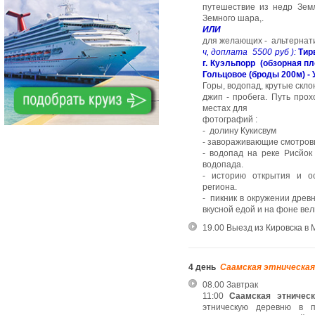
путешествие из недр Зем
Земного шара,.
ИЛИ
для желающих - альтернати
ч, доплата 5500 руб ):
Тир
г. Куэльпорр (обзорная пл
Гольцовое (броды 200м) - 
Горы, водопад, крутые скло
джип - пробега. Путь прох
местах для
фотографий :
- долину Кукисвум
- завораживающие смотро
- водопад на реке Рисйок 
водопада.
- историю открытия и ос
региона.
- пикник в окружении древн
вкусной едой и на фоне ве
19.00 Выезд
из Кировска
в 
4 день
Саамская этническая
08.00 Завтрак
11:00
Саамская этничес
этническую деревню в п