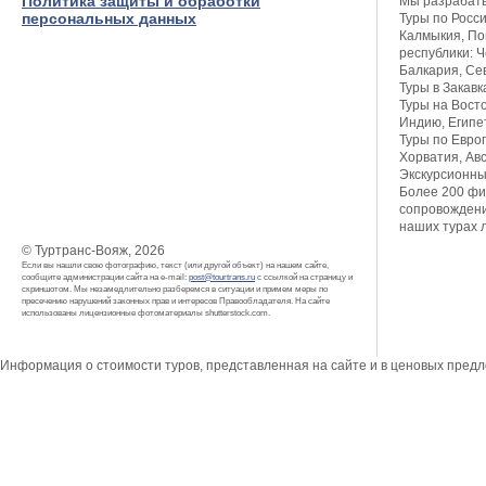
Политика защиты и обработки
Мы разрабат
персональных данных
Туры по Росси
Калмыкия, Пов
республики: Ч
Балкария, Се
Туры в Закавк
Туры на Восто
Индию, Египет
Туры по Европ
Хорватия, Авс
Экскурсионны
Более 200 фи
сопровождени
наших турах 
© Туртранс-Вояж, 2026
Если вы нашли свою фотографию, текст (или другой объект) на нашем сайте,
сообщите администрации сайта на e-mail:
post@tourtrans.ru
с ссылкой на страницу и
скриншотом. Мы незамедлительно разберемся в ситуации и примем меры по
пресечению нарушений законных прав и интересов Правообладателя. На сайте
использованы лицензионные фотоматериалы shutterstock.com.
Информация о стоимости туров, представленная на сайте и в ценовых пред