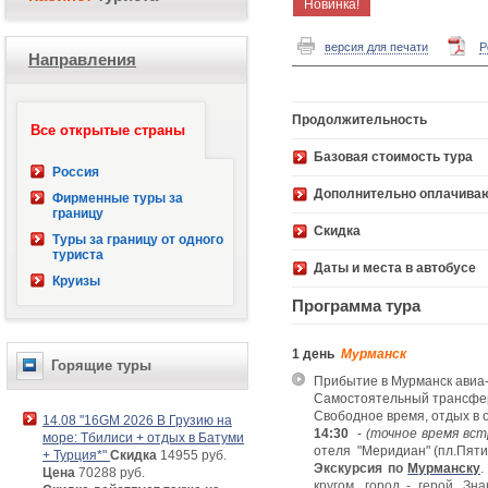
Новинка!
версия для печати
P
Направления
Продолжительность
Все открытые страны
Базовая стоимость 
Россия
Дополнительно оплачива
Фирменные туры за
границу
Скидка
Туры за границу от одного
туриста
Даты и места в автобусе
Круизы
Программа тура
1 день
Мурманск
Горящие туры
Прибытие в Мурманск авиа-
Самостоятельный трансфер
Свободное время, отдых в 
14.08 "16GM 2026 В Грузию на
14:30
-
(
точное время вст
море: Тбилиси + отдых в Батуми
отеля "Меридиан" (пл.Пяти у
+ Турция*"
Скидка
14955 руб.
Экскурсия по
Мурманску
.
Цена
70288 руб.
кругом, город - герой. Зн