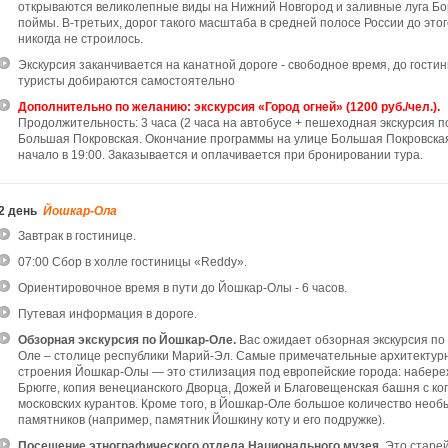
открываются великолепные виды на Нижний Новгород и заливные луга Бо
поймы. В-третьих, дорог такого масштаба в средней полосе России до этог
никогда не строилось.
Экскурсия заканчивается на канатной дороге - свободное время, до гости
туристы добираются самостоятельно
Дополнительно по желанию: экскурсия «Город огней» (1200 руб./чел.).
Продолжительность: 3 часа (2 часа на автобусе + пешеходная экскурсия п
Большая Покровская. Окончание программы на улице Большая Покровская
начало в 19:00. Заказывается и оплачивается при бронировании тура.
2 день
Йошкар-Ола
Завтрак в гостинице.
07:00 Сбор в холле гостиницы «Reddy».
Ориентировочное время в пути до Йошкар-Олы - 6 часов.
Путевая информация в дороге.
Обзорная экскурсия по Йошкар-Оле.
Вас ожидает обзорная экскурсия по
Оле – столице республики Марий-Эл. Самые примечательные архитектур
строения Йошкар-Олы — это стилизация под европейские города: набер
Брюгге, копия венецианского Дворца, Дожей и Благовещенская башня с ко
московских курантов. Кроме того, в Йошкар-Оле большое количество нео
памятников (например, памятник Йошкину коту и его подружке).
Посещение этнографического отдела Национального музея.
Это старе