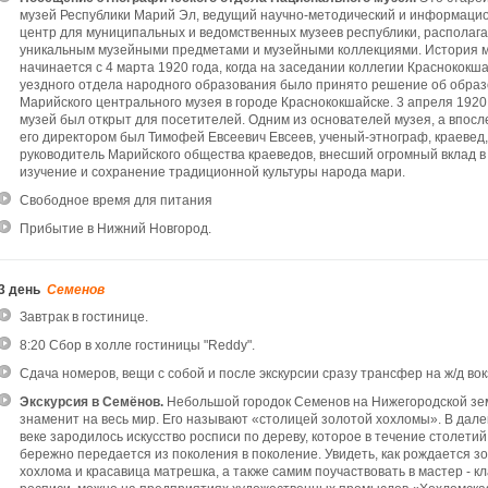
музей Республики Марий Эл, ведущий научно-методический и информаци
центр для муниципальных и ведомственных музеев республики, распола
уникальным музейными предметами и музейными коллекциями. История 
начинается с 4 марта 1920 года, когда на заседании коллегии Краснококш
уездного отдела народного образования было принято решение об обра
Марийского центрального музея в городе Краснококшайске. 3 апреля 1920
музей был открыт для посетителей. Одним из основателей музея, а впосл
его директором был Тимофей Евсеевич Евсеев, ученый-этнограф, краевед,
руководитель Марийского общества краеведов, внесший огромный вклад в
изучение и сохранение традиционной культуры народа мари.
Свободное время для питания
Прибытие в Нижний Новгород.
3 день
Семенов
Завтрак в гостинице.
8:20 Сбор в холле гостиницы "Reddy".
Сдача номеров, вещи с собой и после экскурсии сразу трансфер на ж/д вок
Экскурсия в Семёнов.
Небольшой городок Семенов на Нижегородской зе
знаменит на весь мир. Его называют «столицей золотой хохломы». В дале
веке зародилось искусство росписи по дереву, которое в течение столетий
бережно передается из поколения в поколение. Увидеть, как рождается з
хохлома и красавица матрешка, а также самим поучаствовать в мастер - кл