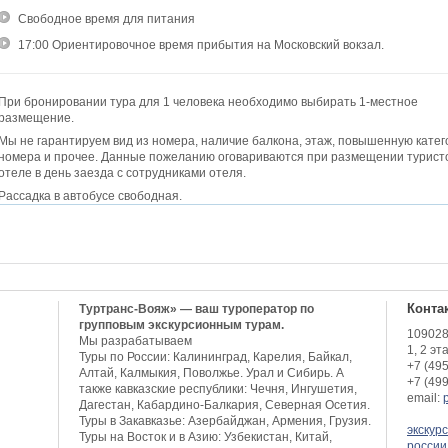
Свободное время для питания
17:00 Ориентировочное время прибытия на Московский вокзал.
При бронировании тура для 1 человека необходимо выбирать 1-местное
размещение.
Мы не гарантируем вид из номера, наличие балкона, этаж, повышенную кате
номера и прочее. Данные пожеланию оговариваются при размещении туристо
отеле в день заезда с сотрудниками отеля.
Рассадка в автобусе свободная.
Конта
Туртранс-Вояж» — ваш туроператор по
групповым экскурсионным турам.
109028,
Мы разрабатываем
1, 2 эт
Туры по России: Калининград, Карелия, Байкал,
+7 (49
Алтай, Калмыкия, Поволжье. Урал и Сибирь. А
+7 (49
также кавказские республики: Чечня, Ингушетия,
email:
Дагестан, Кабардино-Балкария, Северная Осетия.
Туры в Закавказье: Азербайджан, Армения, Грузия.
экскур
Туры на Восток и в Азию: Узбекистан, Китай,
россии