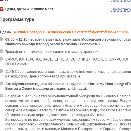
Цены, даты и наличие мест
Посмотрет
Программа тура
1 день
Нижний Новгород - Вознесенский Печерский мужской монастырь
09:00 и 11:10 - встреча в центральном зале Московского вокзала справа
главного выхода в город около магазина «Роспечать».
Трансфер в гостиницу, вещи сдаются в камеру хранения.
САМОСТОЯТЕЛЬНОЕ ЗАСЕЛЕНИЕ В ГОСТИНИЦУ ПОСЛЕ ЭКСКУРСИОН
ПРОГРАММЫ
11:45 Сбор в холле гостиницы на экскурсию (возможно изменение времени
на экскурсию. Время уточняется при встрече).
Автобусно-пешеходная обзорная экскурсия по Нижнему Новгороду «Го
Волгой и Окой» (продолжительность 4,5 часа).
Во время обзорной автобусно-пешеходной экскурсии по Нижнему Новгоро
познакомитесь с историей города, основанного восемь веков назад. Вы ув
основные достопримечательности Нижнего Новгорода: Чкаловскую лестни
собор Александра Невского, памятник М.Горькому и др., посетите Строган
(Рождественскую) церковь, памятник архитектуры ХVII века.
Вы проедете по историческим улочкам, сохранившим красоту и былое вел
Малой Покровской, Рождественской, Ильинской, Верхневолжской и Нижне
набережным, посетите площади Минина и Пожарского, М.Горького, Сенную