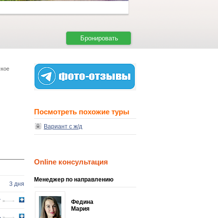
Бронировать
ское
Посмотреть похожие туры
Вариант с ж/д
Online консультация
Менеджер по направлению
3 дня
т
Федина
Мария
ь