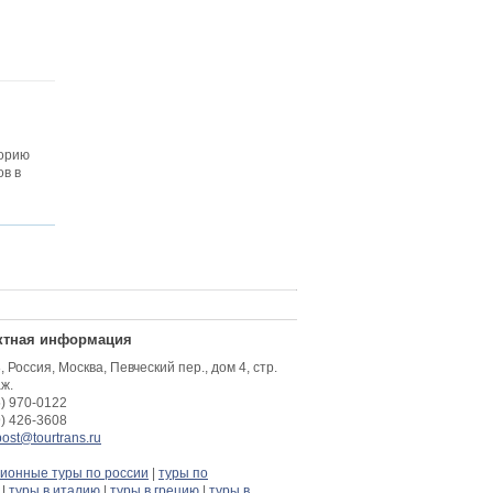
горию
в в
ктная информация
 Россия, Москва, Певческий пер., дом 4, стр.
аж.
5) 970-0122
9) 426-3608
post@tourtrans.ru
сионные туры по россии
|
туры по
|
туры в италию
|
туры в грецию
|
туры в