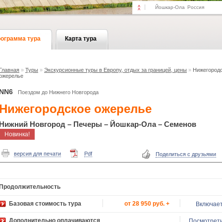
Йошкар-Ола
Россия
ограмма тура
Карта тура
Главная
»
Туры
»
Экскурсионные туры в Европу, отдых за границей, цены
»
Нижегород
ожерелье
NN6
Поездом до Нижнего Новгорода
Нижегородское ожерелье
Нижний Новгород – Печеры – Йошкар-Ола – Семенов
Новинка!
версия для печати
Pdf
Поделиться с друзьями
Продолжительность
Базовая стоимость тура
от 28 950 руб. +
Включае
Дополнительно оплачиваются
Посмотрет