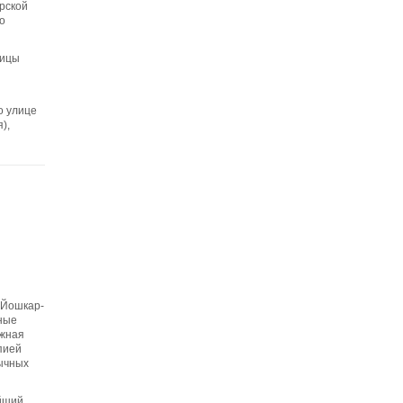
рской
о
ницы
о улице
),
 Йошкар-
ные
ежная
пией
бычных
йший