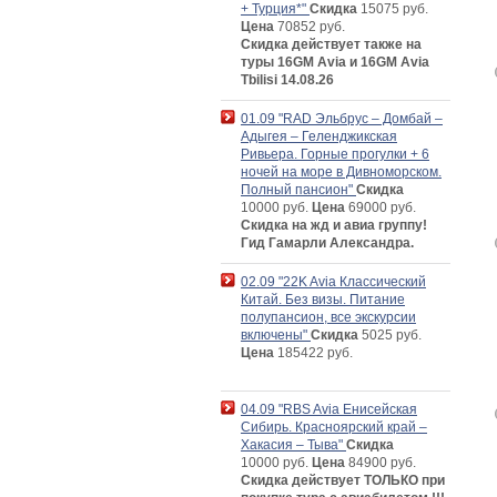
+ Турция*"
Скидка
15075 руб.
Цена
70852 руб.
Скидка действует также на
туры 16GM Avia и 16GM Avia
Tbilisi 14.08.26
01.09 "RAD Эльбрус – Домбай –
Адыгея – Геленджикская
Ривьера. Горные прогулки + 6
ночей на море в Дивноморском.
Полный пансион"
Скидка
10000 руб.
Цена
69000 руб.
Скидка на жд и авиа группу!
Гид Гамарли Александра.
02.09 "22K Avia Классический
Китай. Без визы. Питание
полупансион, все экскурсии
включены"
Скидка
5025 руб.
Цена
185422 руб.
04.09 "RBS Avia Енисейская
Сибирь. Красноярский край –
Хакасия – Тыва"
Скидка
10000 руб.
Цена
84900 руб.
Скидка действует ТОЛЬКО при