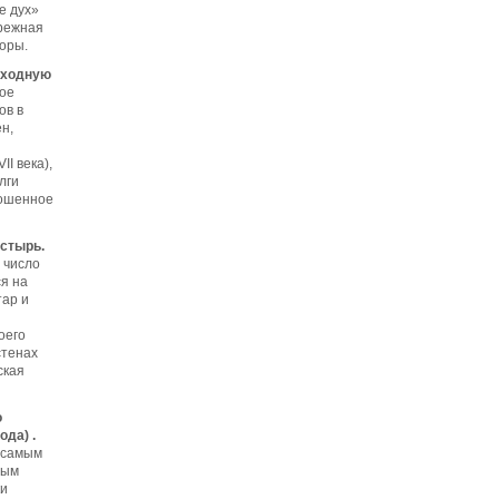
е дух»
ережная
оры.
еходную
ое
ов в
н,
I века),
лги
рошенное
астырь.
 число
ся на
тар и
я
оего
стенах
ская
о
да) .
т самым
ным
ки