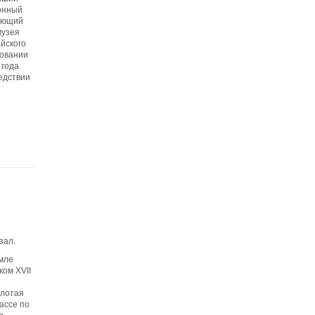
онный
гающий
музея
айского
зовании
 года
едствии
зал.
мле
ком XVII
олотая
ассе по