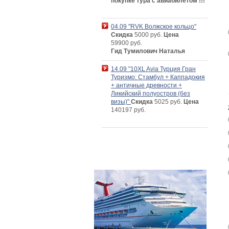
покупке тура с авиабилетом !!!
04.09 "RVK Волжское кольцо"
Скидка
5000 руб.
Цена
59900 руб.
Гид Тумилович Наталья
14.09 "10XL Avia Турция Гран
Туризмо: Стамбул + Каппадокия
+ античные древности +
Ликийский полуостров (без
визы)"
Скидка
5025 руб.
Цена
140197 руб.