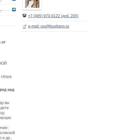
ь
+7 (495) 970-0122 (доб. 205)
e-mail: rus@tourtrans.ru
 от
НОЙ
 сбора
род над
ду вы
идите
цу,
овскую
ичие:
волжской
 и др.,