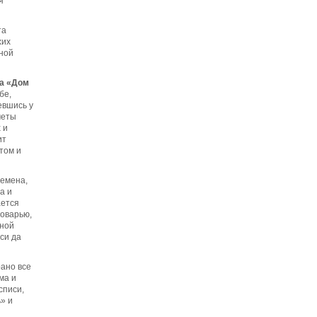
я
та
хих
ной
та «Дом
бе,
евшись у
меты
 и
ит
том и
ремена,
а и
ается
новарью,
ьной
си да
рано все
ма и
списи,
» и