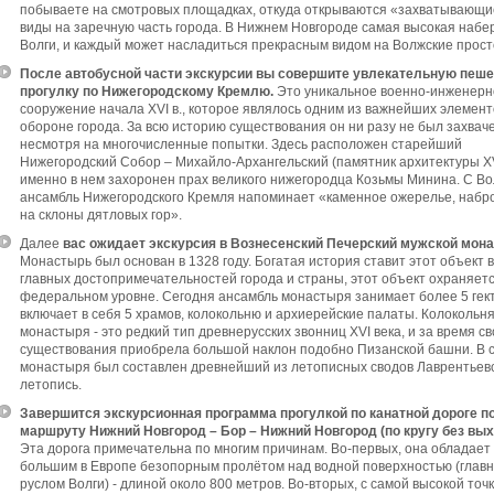
побываете на смотровых площадках, откуда открываются «захватывающи
виды на заречную часть города. В Нижнем Новгороде самая высокая наб
Волги, и каждый может насладиться прекрасным видом на Волжские прост
После автобусной части экскурсии вы совершите увлекательную пеш
прогулку по Нижегородскому Кремлю.
Это уникальное военно-инженерн
сооружение начала XVI в., которое являлось одним из важнейших элемент
обороне города. За всю историю существования он ни разу не был захваче
несмотря на многочисленные попытки. Здесь расположен старейший
Нижегородский Собор – Михайло-Архангельский (памятник архитектуры ХVI
именно в нем захоронен прах великого нижегородца Козьмы Минина. С Во
ансамбль Нижегородского Кремля напоминает «каменное ожерелье, наб
на склоны дятловых гор».
Далее
вас ожидает экскурсия в Вознесенский Печерский мужской мон
Монастырь был основан в 1328 году. Богатая история ставит этот объект в
главных достопримечательностей города и страны, этот объект охраняет
федеральном уровне. Сегодня ансамбль монастыря занимает более 5 гек
включает в себя 5 храмов, колокольню и архиерейские палаты. Колокольн
монастыря - это редкий тип древнерусских звонниц ХVI века, и за время св
существования приобрела большой наклон подобно Пизанской башни. В 
монастыря был составлен древнейший из летописных сводов Лаврентьев
летопись.
Завершится экскурсионная программа прогулкой по канатной дороге п
маршруту Нижний Новгород – Бор – Нижний Новгород (по кругу без выхо
Эта дорога примечательна по многим причинам. Во-первых, она обладае
большим в Европе безопорным пролётом над водной поверхностью (глав
руслом Волги) - длиной около 800 метров. Во-вторых, с самой высокой точ