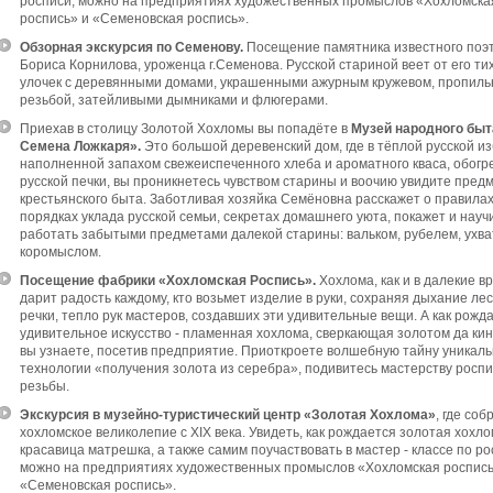
росписи, можно на предприятиях художественных промыслов «Хохломска
роспись» и «Семеновская роспись».
Обзорная экскурсия по Семенову.
Посещение памятника известного поэ
Бориса Корнилова, уроженца г.Семенова. Русской стариной веет от его ти
улочек с деревянными домами, украшенными ажурным кружевом, пропиль
резьбой, затейливыми дымниками и флюгерами.
Приехав в столицу Золотой Хохломы вы попадёте в
Музей народного бы
Семена Ложкаря».
Это большой деревенский дом, где в тёплой русской из
наполненной запахом свежеиспеченного хлеба и ароматного кваса, обогр
русской печки, вы проникнетесь чувством старины и воочию увидите пред
крестьянского быта. Заботливая хозяйка Семёновна расскажет о правилах
порядках уклада русской семьи, секретах домашнего уюта, покажет и науч
работать забытыми предметами далекой старины: вальком, рубелем, ухва
коромыслом.
Посещение фабрики «Хохломская Роспись».
Хохлома, как и в далекие в
дарит радость каждому, кто возьмет изделие в руки, сохраняя дыхание лес
речки, тепло рук мастеров, создавших эти удивительные вещи. А как рожд
удивительное искусство - пламенная хохлома, сверкающая золотом да ки
вы узнаете, посетив предприятие. Приоткроете волшебную тайну уникал
технологии «получения золота из серебра», подивитесь мастерству роспи
резьбы.
Экскурсия в музейно-туристический центр «Золотая Хохлома»
, где соб
хохломское великолепие с XIX века. Увидеть, как рождается золотая хохло
красавица матрешка, а также самим поучаствовать в мастер - классе по ро
можно на предприятиях художественных промыслов «Хохломская роспись
«Семеновская роспись».