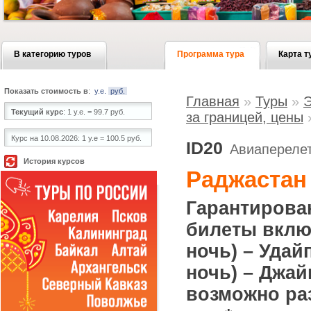
В категорию туров
Программа тура
Карта т
Показать стоимость в
:
у.е.
руб.
Главная
»
Туры
»
Э
Текущий курс
:
1 у.е. = 99.7 руб.
за границей, цены
Курс на 10.08.2026:
1 у.е = 100.5 руб.
ID20
Авиаперелет
История курсов
Раджастан 
Гарантирова
билеты включ
ночь) – Удай
ночь) – Джайп
возможно раз