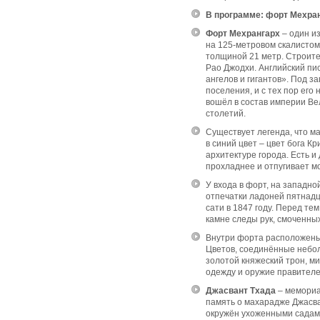
В программе: форт Мехра
Форт Мехрангарх
– один и
на 125-метровом скалистом
толщиной 21 метр. Строите
Рао Джодхи. Английский пи
ангелов и гигантов». Под 
поселения, и с тех пор его 
вошёл в состав империи Ве
столетий.
Существует легенда, что м
в синий цвет – цвет бога К
архитектуре города. Есть и
прохладнее и отпугивает мо
У входа в форт, на западн
отпечатки ладоней пятнад
сати в 1847 году. Перед те
камне следы рук, смоченных
Внутри форта расположены
Цветов, соединённые небол
золотой княжеский трон, м
одежду и оружие правител
Джасвант Тхада
– мемориа
память о махарадже Джасван
окружён ухоженными садами