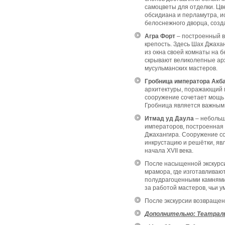
самоцветы для отделки. Цв
обсидиана и перламутра, 
белоснежного дворца, созд
Агра Форт
– построенный в
крепость. Здесь Шах Джаха
из окна своей комнаты на
скрывают великолепные ар
мусульманских мастеров.
Гробница императора Акб
архитектуры, поражающий 
сооружение сочетает мощь 
Гробница является важным 
Итмад уд Даула
– небольш
императоров, построенная 
Джахангира. Сооружение со
инкрустацию и решётки, яв
начала XVII века.
Посл
е насыщенной экскурс
мрамора, где изготавливаю
полудрагоценными камнями
за работой мастеров, чьи 
После экскурсии возвращен
Дополнительно:
Театраль