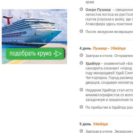
храм.
Озеро Пушкар
– священное 
лепесток лотоса из рук Го
гхатов
(спусков к воде),
где 
Атмосфера здесь поистине
После экскурсии возвращен
4 день
Пушкар – Удайпур
Завтрак в отеле. Отправле
Удайпур
– знаменитый
«Бе
санскрита означает «город
году махараджей Удай Синг
Читторгарха. Город раскину
дворцов, создавая неповто
Недаром Удайпур стал исто
кинематографистов со всег
загадочную и грациозную п
По прибытии в Удайпур ра
5 день
Удайпур
Завтрак в отеле. Экскурсия 