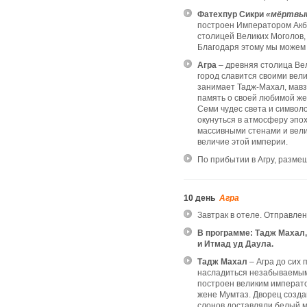
Фатехпур Сикри
«мёртвый
построен Императором Акб
столицей Великих Моголов,
Благодаря этому мы можем 
Агра
– древняя столица Вел
город славится своими вел
занимает Тадж-Махал, мав
память о своей любимой же
Семи чудес света и символ
окунуться в атмосферу эпох
массивными стенами и вел
величие этой империи.
По прибытии в Агру, разме
10 день
Агра
Завтрак в отеле. Отправлен
В программе: Тадж Махал,
и Итмад уд Даула.
Тадж Махал
– Агра до сих 
насладиться незабываемым 
построен великим императ
жене Мумтаз. Дворец созда
слонов доставляли белый м