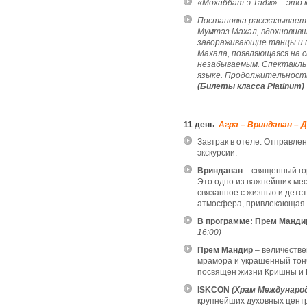
«Мохаббат-э Тадж» – это 
Постановка рассказывает
Мумтаз Махал, вдохновивш
завораживающие танцы и пе
Махала, появляющаяся на 
незабываемым.
Спектакль
языке.
Продолжительность
(Билеты класса
Platinum
)
11 день
Агра – Вриндаван – 
Завтрак в отеле. Отправлен
экскурсии.
Вриндаван
– священный го
Это одно из важнейших ме
связанное с жизнью и детс
атмосфера, привлекающая п
В программе: Прем Манди
16:00)
Прем Мандир
– величестве
мрамора и украшенный тон
посвящён жизни Кришны и Р
ISKCON
(Храм Междунаро
крупнейших духовных центр