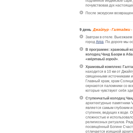
подлинное индийское сари,
почувствовав дух настояще
После экскурсии возвращен
9 день
Джайпур - Галтаджи -
Завтрак в отеле. Выезжаем
город
Агра
. По дороге мы о
В программе:
храмовый к
колодец Чанд Баори в Аба
«мёртвый город»
.
Храмовый комплекс Галт
находится в 10 км от Джай
священными источниками и
Главный храм, храм Солнца
окунаются паломники со вс
которые чувствуют себя зд
Ступенчатый колодец Чан
архитектурные памятники V
является самым глубоким и
ступенек, ведущих к воде.
сложностью и использовался
религиозных ритуалов. Ряд
посвящённый Богине Счасть
отличается изящной архите