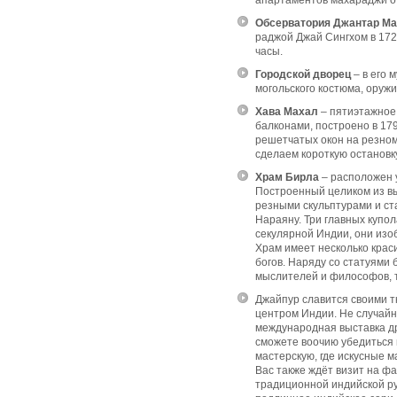
апартаментов махараджи от
Обсерватория Джантар Ма
раджой Джай Сингхом в 172
часы.
Городской дворец
– в его
могольского костюма, оруж
Хава Махал
– пятиэтажное
балконами, построено в 17
решетчатых окон на резном
сделаем короткую остановк
Храм Бирла
– расположен 
Построенный целиком из в
резными скульптурами и ст
Нараяну. Три главных купо
секулярной Индии, они изо
Храм имеет несколько крас
богов. Наряду со статуями 
мыслителей и философов, т
Джайпур славится своими т
центром Индии. Не случайн
международная выставка д
сможете воочию убедиться 
мастерскую, где искусные 
Вас также ждёт визит на фа
традиционной индийской ру