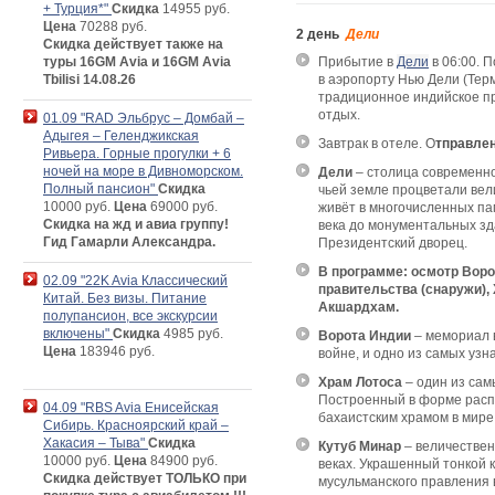
+ Турция*"
Скидка
14955 руб.
Цена
70288 руб.
2 день
Дели
Скидка действует также на
туры 16GM Avia и 16GM Avia
Прибытие в
Дели
в 06:00. 
Tbilisi 14.08.26
в аэропорту Нью Дели (Терм
традиционное индийское пр
отдых.
01.09 "RAD Эльбрус – Домбай –
Адыгея – Геленджикская
Завтрак в отеле. О
тправлен
Ривьера. Горные прогулки + 6
ночей на море в Дивноморском.
Дели
– столица современной
Полный пансион"
Скидка
чьей земле процветали вел
10000 руб.
Цена
69000 руб.
живёт в многочисленных пам
Скидка на жд и авиа группу!
века до монументальных зд
Гид Гамарли Александра.
Президентский дворец.
В
программе: осмотр Воро
02.09 "22K Avia Классический
правительства (снаружи),
Китай. Без визы. Питание
Акшардхам.
полупансион, все экскурсии
включены"
Скидка
4985 руб.
Ворота Индии
– мемориал в
Цена
183946 руб.
войне, и одно из самых уз
Храм Лотоса
– один из са
Построенный в форме расп
04.09 "RBS Avia Енисейская
бахаистским храмом в мире
Сибирь. Красноярский край –
Хакасия – Тыва"
Скидка
Кутуб Минар
– величествен
10000 руб.
Цена
84900 руб.
веках. Украшенный тонкой 
Скидка действует ТОЛЬКО при
мусульманского правления 