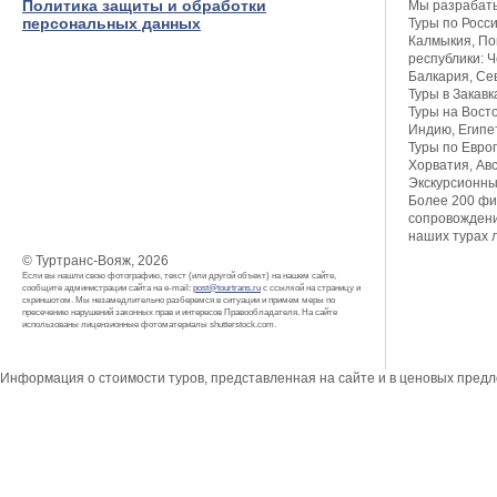
Политика защиты и обработки
Мы разрабат
персональных данных
Туры по Росси
Калмыкия, Пов
республики: Ч
Балкария, Се
Туры в Закавк
Туры на Восто
Индию, Египет
Туры по Европ
Хорватия, Авс
Экскурсионны
Более 200 фи
сопровождени
наших турах 
© Туртранс-Вояж, 2026
Если вы нашли свою фотографию, текст (или другой объект) на нашем сайте,
сообщите администрации сайта на e-mail:
post@tourtrans.ru
с ссылкой на страницу и
скриншотом. Мы незамедлительно разберемся в ситуации и примем меры по
пресечению нарушений законных прав и интересов Правообладателя. На сайте
использованы лицензионные фотоматериалы shutterstock.com.
Информация о стоимости туров, представленная на сайте и в ценовых пред