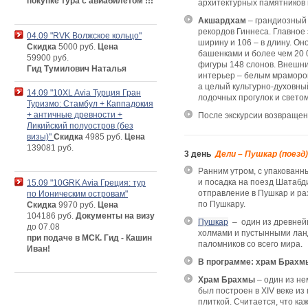
покупке тура с авиабилетом !!!
архитектурных памятников 
Акшардхам
– грандиозный
рекордов Гиннеса. Главное 
04.09 "RVK Волжское кольцо"
ширину и 106 – в длину. Он
Скидка
5000 руб.
Цена
башенками и более чем 20 
59900 руб.
фигуры 148 слонов. Внешни
Гид Тумилович Наталья
интерьер – белым мрамором
а целый культурно-духовны
14.09 "10XL Avia Турция Гран
лодочных прогулок и свет
Туризмо: Стамбул + Каппадокия
+ античные древности +
После экскурсии возвращен
Ликийский полуостров (без
визы)"
Скидка
4985 руб.
Цена
139081 руб.
3 день
Дели – Пушкар (поезд)
Ранним утром, с упакован
и посадка на поезд Шатабд
15.09 "10GRK Avia Греция: тур
отправление в Пушкар и ра
по Ионическим островам"
по Пушкару.
Скидка
9970 руб.
Цена
104186 руб.
Документы на визу
Пушкар
– один из древней
до 07.08
холмами и пустынными лан
при подаче в МСК. Гид - Кашин
паломников со всего мира.
Иван!
В программе: храм Брахм
Храм Брахмы
– один из не
был построен в XIV веке и
плиткой. Считается, что ка