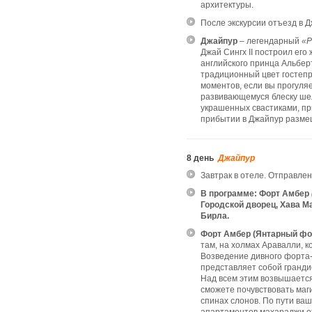
архитектуры.
После экскурсии отъезд в Д
Джайпур
– легендарный
«Р
Джай Сингх II построил его 
английского принца Альбер
традиционный цвет гостеп
моментов, если вы прогуляе
развивающемуся блеску шел
украшенных свастиками, пр
прибытии в Джайпур разме
8 день
Джайпур
Завтрак в отеле. Отправле
В программе: Форт Амбер
Городской дворец, Хава 
Бирла.
Форт Амбер (Янтарный фо
там, на холмах Аравалли, 
Возведение дивного форта-
представляет собой гранди
Над всем этим возвышается
сможете почувствовать ма
спинах слонов. По пути ва