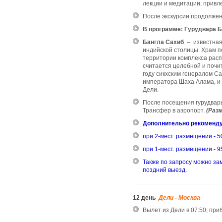
лекции и медитации, привл
После экскурсии продолжени
В программе: Гурудвара Б
Бангла Сахиб
– известная
индийской столицы. Храм по
территории комплекса расп
считается целебной и почи
году сикхским генералом С
императора Шаха Алама, и 
Дели.
После посещения гурудвары
Т
рансфер в аэропорт.
(Раз
Дополнительно рекоменду
при 2-мест. размещении - 50 
при 1-мест. размещении - 95
Также по запросу можно за
поздний выезд.
12 день
Дели - Москва
Вылет из Дели в 07:50, при