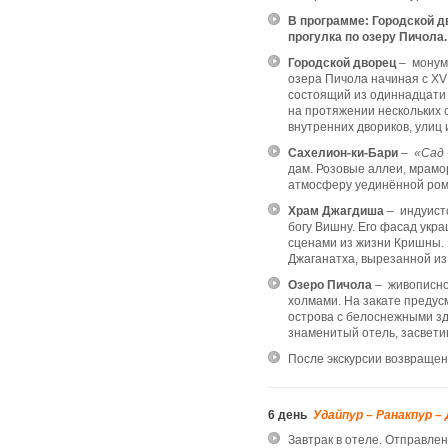
В программе: Городской д
прогулка по озеру Пичола.
Городской дворец
– монум
озера Пичола начиная с XVI
состоящий из одиннадцати
на протяжении нескольких 
внутренних двориков, улиц 
Сахелион-ки-Бари
–
«Сад 
дам. Розовые аллеи, мрамо
атмосферу уединённой ром
Храм Джагдиша
– индуистс
богу Вишну. Его фасад укр
сценами из жизни Кришны. 
Джаганатха, вырезанной из 
Озеро Пичола
– живописно
холмами. На закате предус
острова с белоснежными зд
знаменитый отель, засвети
Пос
ле экскурсии возвращен
6 день
Удайпур – Ранакпур –
Завтрак в отеле. Отправле