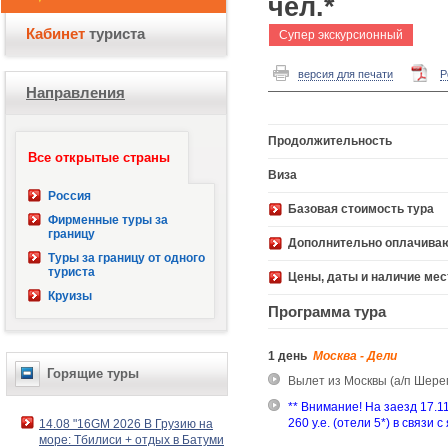
чел.*
Кабинет
туриста
Супер экскурсионный
версия для печати
P
Направления
Продолжительность
Все открытые страны
Виза
Россия
Базовая стоимость 
Фирменные туры за
границу
Дополнительно оплачива
Туры за границу от одного
туриста
Цены, даты и наличие мес
Круизы
Программа тура
1 день
Москва - Дели
Горящие туры
Вылет из Москвы (а/п Шерем
** Внимание! На заезд 17.11
260 y.e. (отели 5*) в связи
14.08 "16GM 2026 В Грузию на
море: Тбилиси + отдых в Батуми