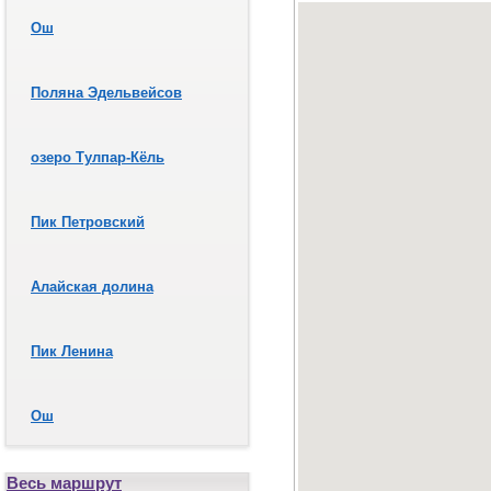
Ош
Поляна Эдельвейсов
озеро Тулпар-Кёль
Пик Петровский
Алайская долина
Пик Ленина
Ош
Весь маршрут