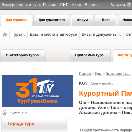
Экскурсионные туры Россия | СНГ | Азия | Европа
Вы здесь
?
Для туристов
Для турагентств
Форум
Блог
Ново
Туры
Даты и места в автобусе
Визы и документы
От
В категорию туров
Программа тура
Карта т
Главная
»
Туры
»
Экскурсионные ту
KG3
Авиа + автобус
Курортный Па
Ош – Национальный пар
долины Ачик-Таш – озер
Алайская долина – Пик
поделиться
Города тура
Общая протяженность маршрут