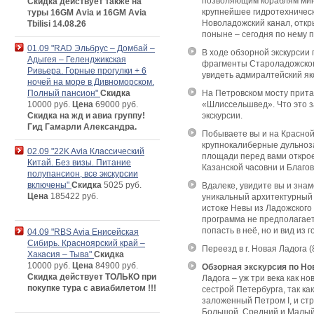
позволяющим кораблям мино
Скидка действует также на
крупнейшее гидротехничес
туры 16GM Avia и 16GM Avia
Новоладожский канал, откры
Tbilisi 14.08.26
поныне – сегодня по нему 
01.09 "RAD Эльбрус – Домбай –
В ходе обзорной экскурсии
Адыгея – Геленджикская
фрагменты Староладожского
Ривьера. Горные прогулки + 6
увидеть адмиралтейский як
ночей на море в Дивноморском.
Полный пансион"
Скидка
На Петровском мосту прит
10000 руб.
Цена
69000 руб.
«Шлиссельшвед». Что это з
Скидка на жд и авиа группу!
экскурсии.
Гид Гамарли Александра.
Побываете вы и на Красной
крупнокалиберные дульноз
02.09 "22K Avia Классический
площади перед вами открое
Китай. Без визы. Питание
Казанской часовни и Благов
полупансион, все экскурсии
включены"
Скидка
5025 руб.
Вдалеке, увидите вы и зна
Цена
185422 руб.
уникальный архитектурный 
истоке Невы из Ладожского
программа не предполагает
попасть в неё, но и вид из
04.09 "RBS Avia Енисейская
Сибирь. Красноярский край –
Переезд в г. Новая Ладога (8
Хакасия – Тыва"
Скидка
10000 руб.
Цена
84900 руб.
Обзорная экскурсия по Но
Скидка действует ТОЛЬКО при
Ладога – уж три века как 
покупке тура с авиабилетом !!!
сестрой Петербурга, так ка
заложенный Петром I, и ст
Большой, Средний и Малый 