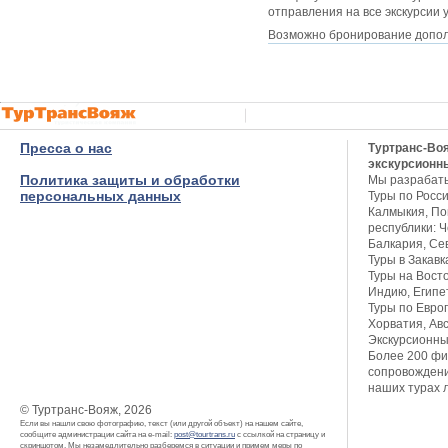
отправления на все экскурсии 
Возможно бронирование дополн
Пресса о нас
Туртранс-Во
экскурсионн
Политика защиты и обработки
Мы разрабат
персональных данных
Туры по Росси
Калмыкия, Пов
республики: Ч
Балкария, Се
Туры в Закавк
Туры на Восто
Индию, Египет
Туры по Европ
Хорватия, Авс
Экскурсионны
Более 200 фи
сопровождени
наших турах 
© Туртранс-Вояж, 2026
Если вы нашли свою фотографию, текст (или другой объект) на нашем сайте,
сообщите администрации сайта на e-mail:
post@tourtrans.ru
с ссылкой на страницу и
скриншотом. Мы незамедлительно разберемся в ситуации и примем меры по