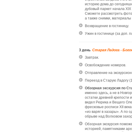
историю дома до сегодняшн
дубовый паркет начала XIX 
Сможете рассмотреть фото
а также снимки, материалы
Возвращение в гостиницу.
Ужин в гостинице (за доп. 
3 день
Старая Ладога - Бого
Завтрак.
Освобождение номеров.
Отправление на экскурсион
Переезд в Старую Ладогу (1
Обзорная экскурсия по Ст
именно здесь, а не в Новго
остатки древней крепости и
видел Рюрика и Вещего Оле
фресковые росписи XII века
«из варяг в хазары». А по 
обрыве над Волховом захо
Обзорная экскурсия поможе
историей, памятниками арх