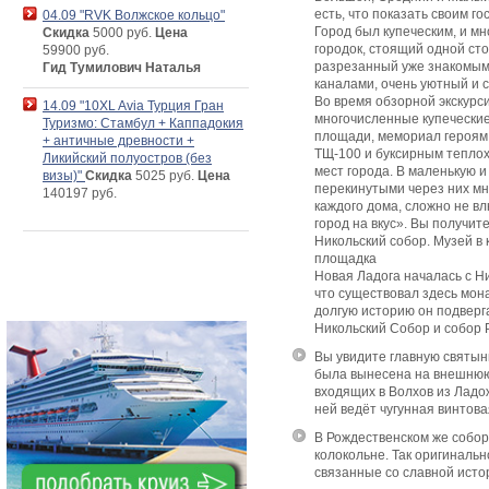
есть, что показать своим го
04.09 "RVK Волжское кольцо"
Город был купеческим, и мн
Скидка
5000 руб.
Цена
городок, стоящий одной сто
59900 руб.
разрезанный уже знакомым
Гид Тумилович Наталья
каналами, очень уютный и 
Во время обзорной экскурс
14.09 "10XL Avia Турция Гран
многочисленные купеческие
Туризмо: Стамбул + Каппадокия
площади, мемориал героям
+ античные древности +
ТЩ-100 и буксирным теплох
Ликийский полуостров (без
мест города. В маленькую и
визы)"
Скидка
5025 руб.
Цена
перекинутыми через них мн
140197 руб.
каждого дома, сложно не в
город на вкус». Вы получи
Никольский собор. Музей в
площадка
Новая Ладога началась с Н
что существовал здесь мона
долгую историю он подвер
Никольский Собор и собор 
Вы увидите главную святын
была вынесена на внешнюю 
входящих в Волхов из Ладож
ней ведёт чугунная винтова
В Рождественском же собор
колокольне. Так оригиналь
связанные со славной исто