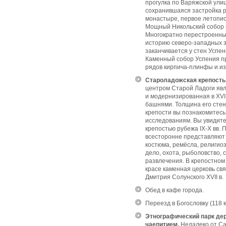
прогулка по Варяжской улиц
сохранившаяся застройка р
монастыре, первое летопис
Мощный Никольский собор 
Многократно перестроенный
историю северо-западных 
заканчивается у стен Успе
Каменный собор Успения п
рядов кирпича-плинфы и из
Староладожская крепость
центром Старой Ладоги явл
и модернизированная в XVI
башнями. Толщина его стен 
крепости вы познакомитесь
исследованиям. Вы увидит
крепостью рубежа IX-X вв.
всесторонне представляют ж
костюма, ремёсла, религио
дело, охота, рыболовство, 
развлечения.
В крепостном
красе каменная церковь свят
Дмитрия Солунского XVII в.
Обед в кафе города.
Переезд в Богословку (118 к
Этнографический парк дер
чаепитием.
Недалеко от Са