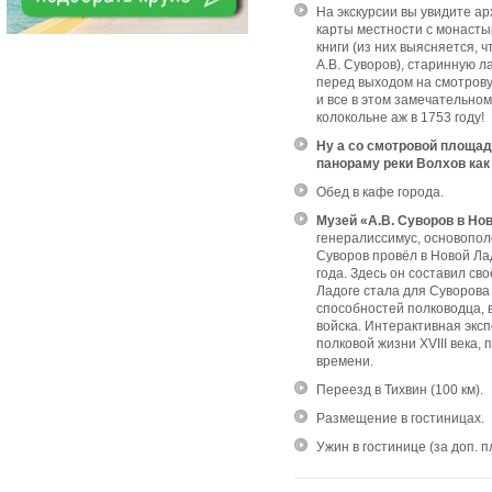
На экскурсии вы увидите ар
карты местности с монасты
книги (из них выясняется,
А.В. Суворов), старинную л
перед выходом на смотрову
и все в этом замечательно
колокольне аж в 1753 году!
Ну а со смотровой площа
панораму реки Волхов как
Обед в кафе города.
Музей «А.В. Суворов в Но
генералиссимус, основопол
Суворов провёл в Новой Ла
года. Здесь он составил с
Ладоге стала для Суворов
способностей полководца, в
войска. Интерактивная экс
полковой жизни XVIII века,
времени.
Переезд в Тихвин (100 км).
Размещение в гостиницах.
Ужин в гостинице (за доп. 