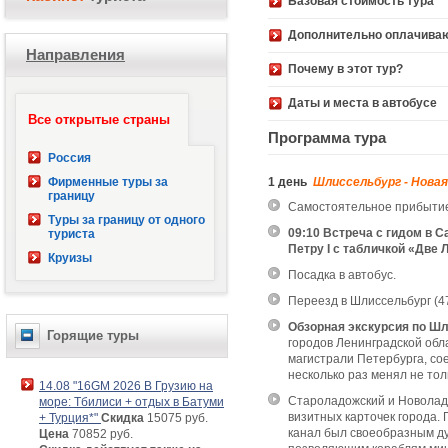
Базовая стоимость 
Дополнительно оплачива
Направления
Почему в этот тур?
Даты и места в автобусе
Все открытые страны
Программа тура
Россия
Фирменные туры за
1 день
Шлиссельбург - Новая
границу
Самостоятельное прибытие
Туры за границу от одного
09:10 Встреча с гидом в 
туриста
Петру I с табличкой «Две 
Круизы
Посадка в автобус.
Переезд в Шлиссельбург (47
Обзорная экскурсия по Ш
Горящие туры
городов Ленинградской обла
магистрали Петербурга, со
несколько раз менял не тол
14.08 "16GM 2026 В Грузию на
Староладожский и Новоладо
море: Тбилиси + отдых в Батуми
визитных карточек города.
+ Турция*"
Скидка
15075 руб.
канал был своеобразным ду
Цена
70852 руб.