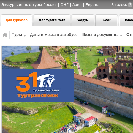
Экскурсионные туры Россия | СНГ | Азия | Европа
Вы здесь
?
Для туристов
Для турагентств
Форум
Блог
Ново
Туры
Даты и места в автобусе
Визы и документы
От