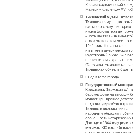
звонницу (1600); келейные к
Крестовоздвиженский храм;
Матери «Крылечко» XVIII-XI
Тихвинский музей.
Экспози
Тихвинского музея, которы
вас многовековую историю 
иконы Богоматери до торж
«Путешествия» знаменитой 
стала экспонатом местного 
1941 годы была вывезена н
и в итоге в американскую з
чудотворный образ был пере
настоятелем и хранителем
(Гарклавс). Архиепископ за
Тихвинская обитель будет в
Обед в кафе города.
Государственный мемориа
Корсакова.
Экскурсия «Ист
барском доме на высоком б
монастырь, прошло детство
педагога, дирижёра и крити
Тихвине впоследствии нашло
народным обрядам и обыча
особенности исторических 
Дом, где в 1844 году родил
культуры XIX века. Он раск
строительства дома к его в