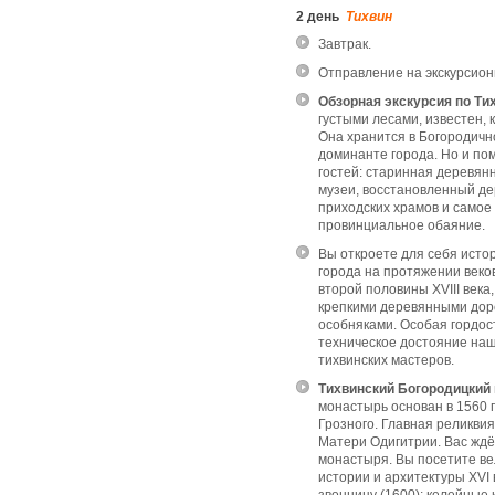
2 день
Тихвин
Завтрак.
Отправление на экскурсион
Обзорная экскурсия по Ти
густыми лесами, известен, 
Она хранится в Богородичн
доминанте города. Но и по
гостей: старинная деревян
музеи, восстановленный д
приходских храмов и самое 
провинциальное обаяние.
Вы откроете для себя истор
города на протяжении веко
второй половины XVIII век
крепкими деревянными дор
особняками. Особая гордо
техническое достояние наш
тихвинских мастеров.
Тихвинский Богородицкий
монастырь основан в 1560 
Грозного. Главная реликви
Матери Одигитрии. Вас ждё
монастыря. Вы посетите ве
истории и архитектуры XVI 