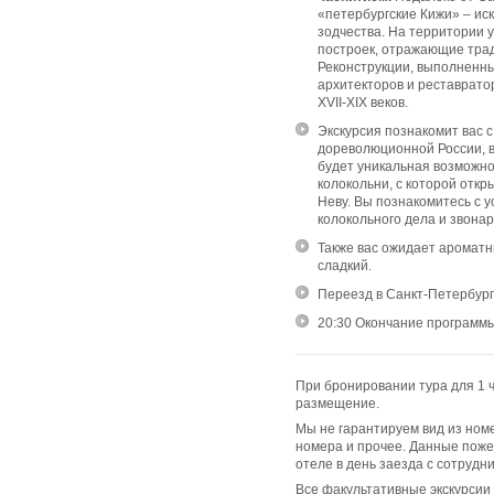
«петербургские Кижи» – ис
зодчества. На территории 
построек, отражающие трад
Реконструкции, выполненн
архитекторов и реставратор
XVII-XIX веков.
Экскурсия познакомит вас 
дореволюционной России, в 
будет уникальная возможн
колокольни, с которой откр
Неву. Вы познакомитесь с 
колокольного дела и звонар
Также вас ожидает ароматн
сладкий.
Переезд в Санкт-Петербург 
20:30 Окончание программы
При бронировании тура для 1 
размещение.
Мы не гарантируем вид из ном
номера и прочее. Данные поже
отеле в день заезда с сотрудн
Все факультативные экскурсии 