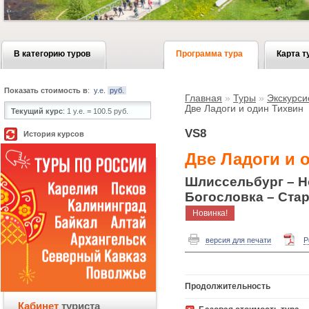
В категорию туров
Программа тура
Карта т
Показать стоимость в
:
у.е.
руб.
Главная
»
Туры
»
Экскурси
Две Ладоги и один Тихвин
Текущий курс
:
1 у.е. = 100.5 руб.
VS8
История курсов
Две Ладоги и 
Шлиссельбург – Но
Богословка – Стар
Новинка!
версия для печати
P
Продолжительность
Кабинет
туриста