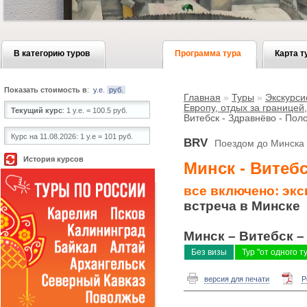
В категорию туров
Программа тура
Карта т
Показать стоимость в
:
у.е.
руб.
Главная
»
Туры
»
Экскурси
Европу, отдых за границей
Текущий курс
:
1 у.е. = 100.5 руб.
Витебск - Здравнёво - Пол
Курс на 11.08.2026:
1 у.е = 101 руб.
BRV
Поездом до Минска
История курсов
Минск - Витебс
все включено: экс
встреча в Минске
Минск – Витебск –
Без визы
Тур "от одного т
версия для печати
P