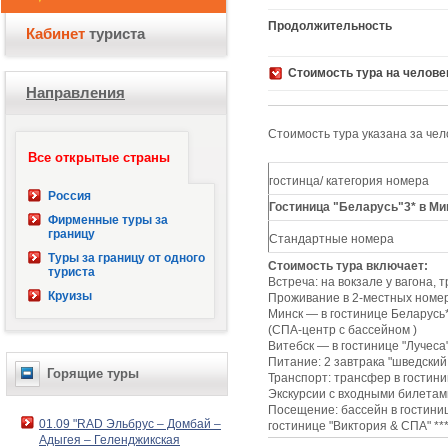
Продолжительность
Кабинет
туриста
Стоимость тура на челове
Направления
Стоимость тура указана за чело
Все открытые страны
гостинца/ категория номера
Россия
Г
остиница "Беларусь"3* в Ми
Фирменные туры за
границу
Стандартные номера
Туры за границу от одного
Стоимость тура включает:
туриста
Встреча: на вокзале у вагона, 
Круизы
Проживание в 2-местных номер
Минск — в гостинице Беларусь**
(СПА-центр с бассейном )
Витебск — в гостинице "Лучеса"
Питание: 2 завтрака "шведский 
Горящие туры
Транспорт: трансфер в гостиниц
Экскурсии с входными билетам
Посещение: бассейн в гостиниц
01.09 "RAD Эльбрус – Домбай –
гостинице "Виктория & СПА" ***
Адыгея – Геленджикская