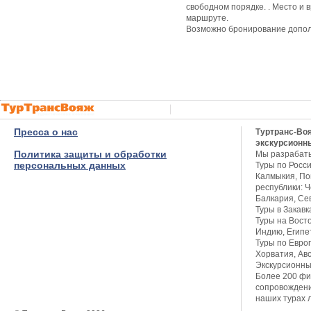
свободном порядке.
. Место и 
маршруте.
Возможно бронирование дополн
Пресса о нас
Туртранс-Во
экскурсионн
Политика защиты и обработки
Мы разрабат
персональных данных
Туры по Росси
Калмыкия, Пов
республики: Ч
Балкария, Се
Туры в Закавк
Туры на Восто
Индию, Египет
Туры по Европ
Хорватия, Авс
Экскурсионны
Более 200 фи
сопровождени
наших турах 