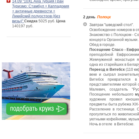
14.09 "10XL Avia Турция Гран
Туризмо: Стамбул + Каппадокия
+ античные древности +
Ликийский полуостров (без
2 день
Полоцк
визы)"
Скидка
5025 руб.
Цена
Завтрак "шведский стол".
140197 руб.
Освобождение номеров в от
Знакомство с Полоцком - С
концерта Органной музыки.
Обед в городе.
Посещение Спасо - Евфро
преподобной Евфросинии
Жемчужиной монастыря я
одна из старейших в Белару
Переезд в Витебск
(110 км
веке и сыграл значительн
Витебск превратился в 
представителями которой 
Малевич, создатель "Ру
Посещение небольшого
м
художник провел юношес
предметы быта рубежа XIX-
Расселение в гостинице. 
прогуляться по живописно
уютными кофейнями, музы
Ночь в отеле в Витебске.