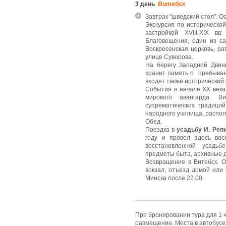
3 день
Витебск
Завтрак "шведский стол". 
Экскурсия по историческо
застройкой ХVIII-XIX вв
Благовещения,
один из с
Воскресенская церковь, р
улице Суворова.
На берегу Западной Двины
хранит память о пребыван
входят также исторический 
События в начале ХХ века 
мирового авангарда. В
супрематических традици
народного училища, распо
Обед.
Поездка в
усадьбу И. Реп
году и провел здесь вос
восстановленной усадьб
предметы быта, архивные 
Возвращение в Витебск. О
вокзал, отъезд домой или
Минска после 22.00.
При бронировании тура для 1 
размещение.
Места в автобусе