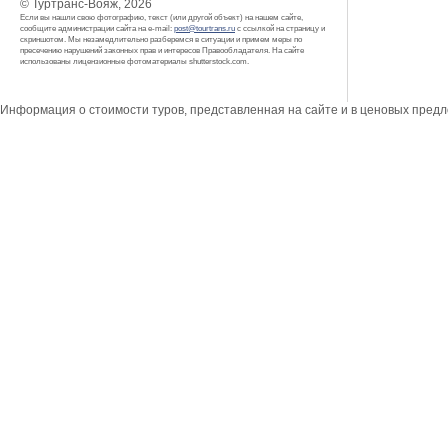
© Туртранс-Вояж, 2026
Если вы нашли свою фотографию, текст (или другой объект) на нашем сайте,
сообщите администрации сайта на e-mail:
post@tourtrans.ru
с ссылкой на страницу и
скриншотом. Мы незамедлительно разберемся в ситуации и примем меры по
пресечению нарушений законных прав и интересов Правообладателя. На сайте
использованы лицензионные фотоматериалы shutterstock.com.
Информация о стоимости туров, представленная на сайте и в ценовых пред