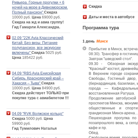
Ривьера. Горные прогулки + 6
Скидка
ночей на море в Дивноморском.
Полный пансион"
Скидка
Даты и места в автобусе
10000 руб.
Цена
69000 руб.
Скидка на жд и авиа группу!
Гид Гамарли Александра.
Программа тура
02.09 "22K Avia Классический
1 день
Минск
Китай. Без визы. Питание
полупансион, все экскурсии
Прибытие в Минск, встреча
включены"
Скидка
5025 руб.
08:30). Трансфер в гостиниц
Цена
185422 руб.
Завтрак "шведский стол".
09.30 - Обзорная экск
"Красный" костел; древней
04.09 "RBS Avia Енисейская
В Верхнем городе сохрани
Сибирь. Красноярский край –
Свободы, Гостиный двор, 
Хакасия – Тыва"
Скидка
(бернардинцев, базилиан, 
10000 руб.
Цена
84900 руб.
города — Кафедральные
Скидка действует ТОЛЬКО при
восстановленная Ратуша.
покупке тура с авиабилетом !!!
Продолжение автобусной 
проспектов Минска, монум
общественные и спор
грандиозная Минск-арена
04.09 "RVK Волжское кольцо"
Пешеходная прогулка п
Скидка
5000 руб.
Цена
позапрошлого века, а сег
59900 руб.
кафе и пр.
Гид Тумилович Наталья
Обед.
Свободное время, прогулки 