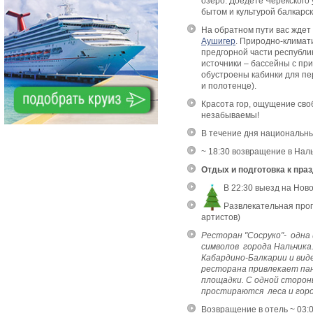
озеро. Доедете Черекского
бытом и культурой балкарск
На обратном пути вас ждет
Аушигер
. Природно-климат
предгорной части республи
источники – бассейны с п
обустроены кабинки для пе
и полотенце).
Красота гор, ощущение сво
незабываемы!
В течение дня национальны
~ 18:30 возвращение в Наль
Отдых и подготовка к пра
В 22:30 выезд на Нов
Развлекательная прог
артистов)
Ресторан "Сосруко"- одна
символов города Нальчика
Кабардино-Балкарии и вид
ресторана привлекает па
площадки. С одной сторон
простираются леса и горо
Возвращение в отель ~ 03:0