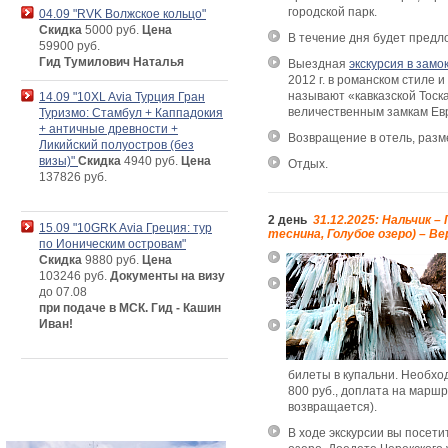
городской парк.
04.09 "RVK Волжское кольцо"
Скидка
5000 руб.
Цена
В течение дня будет предло
59900 руб.
Гид Тумилович Наталья
Выездная
экскурсия в замо
2012 г. в романском стиле
называют «кавказской Тоска
14.09 "10XL Avia Турция Гран
величественным замкам Ев
Туризмо: Стамбул + Каппадокия
+ античные древности +
Возвращение в отель, разме
Ликийский полуостров (без
визы)"
Скидка
4940 руб.
Цена
Отдых.
137826 руб.
2 день
31.12.2025: Нальчик –
15.09 "10GRK Avia Греция: тур
теснина, Голубое озеро) – В
по Ионическим островам"
Скидка
9880 руб.
Цена
103246 руб.
Документы на визу
до 07.08
при подаче в МСК. Гид - Кашин
Иван!
билеты в купальни. Н
еобход
800 руб., доплата на маршр
возвращается)
.
В ходе экскурсии вы посети