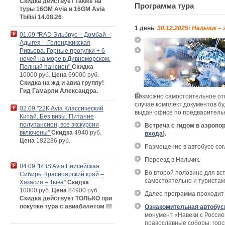
Скидка действует также на
Программа тура
туры 16GM Avia и 16GM Avia
Tbilisi 14.08.26
1 день
30.12.2025: Нальчик 
01.09 "RAD Эльбрус – Домбай –
Адыгея – Геленджикская
Ривьера. Горные прогулки + 6
ночей на море в Дивноморском.
Полный пансион"
Скидка
10000 руб.
Цена
69000 руб.
Скидка на жд и авиа группу!
Гид Гамарли Александра.
Возможно самостоятельное отп
случае комплект документов буд
02.09 "22K Avia Классический
выдан офисе по предварительн
Китай. Без визы. Питание
полупансион, все экскурсии
Встреча с гидом в аэропо
включены"
Скидка
4940 руб.
входа
).
Цена
182286 руб.
Размещение в автобусе со
Переезд в Нальчик.
04.09 "RBS Avia Енисейская
Во второй половине для вс
Сибирь. Красноярский край –
самостоятельно и туристам
Хакасия – Тыва"
Скидка
10000 руб.
Цена
84900 руб.
Далее программа проходит
Скидка действует ТОЛЬКО при
покупке тура с авиабилетом !!!
Ознакомительная автобус
м
онумент «Навеки с Россие
православные соборы, горск