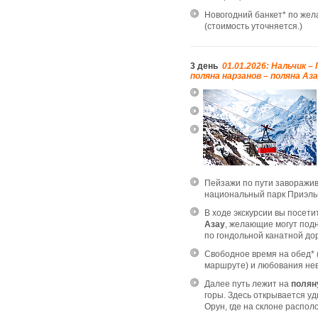
Новогодний банкет* по жел
(стоимость уточняется.)
3 день
01.01.2026: Нальчик –
поляна нарзанов – поляна Аза
Пейзажи по пути заворажив
национальный парк Приэль
В ходе экскурсии вы посети
Азау
, желающие могут под
по гондольной канатной дор
Свободное время на обед* (
маршруте
) и любования н
Далее путь лежит на
полян
горы. Здесь открывается уд
Орун, где на склоне распо