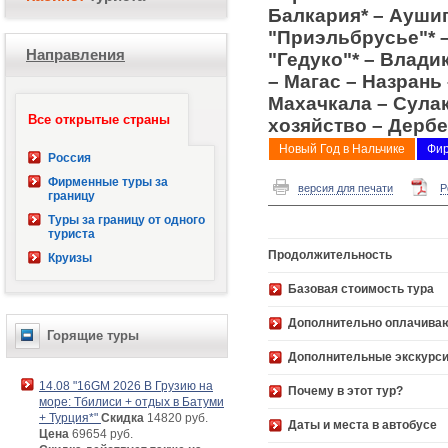
Балкария* – Ауши
"Приэльбрусье"* 
Направления
"Гедуко"* – Влади
– Магас – Назрань
Махачкала – Сула
Все открытые страны
хозяйство – Дербе
Новый Год в Нальчике
Фир
Россия
Фирменные туры за
версия для печати
P
границу
Туры за границу от одного
туриста
Продолжительность
Круизы
Базовая стоимость 
Дополнительно оплачива
Горящие туры
Дополнительные экскурс
14.08 "16GM 2026 В Грузию на
Почему в этот тур?
море: Тбилиси + отдых в Батуми
+ Турция*"
Скидка
14820 руб.
Даты и места в автобусе
Цена
69654 руб.