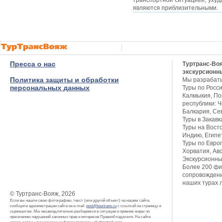
транспортной ситуацией, ухуд
являются приблизительными.
Пресса о нас
Туртранс-Во
экскурсионн
Политика защиты и обработки
Мы разрабат
персональных данных
Туры по Росси
Калмыкия, Пов
республики: Ч
Балкария, Се
Туры в Закавк
Туры на Восто
Индию, Египет
Туры по Европ
Хорватия, Авс
Экскурсионны
Более 200 фи
сопровождени
наших турах 
© Туртранс-Вояж, 2026
Если вы нашли свою фотографию, текст (или другой объект) на нашем сайте,
сообщите администрации сайта на e-mail:
post@tourtrans.ru
с ссылкой на страницу и
скриншотом. Мы незамедлительно разберемся в ситуации и примем меры по
пресечению нарушений законных прав и интересов Правообладателя. На сайте