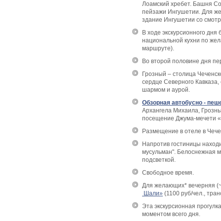
Лоамский хребет. Башня Со
пейзажи Ингушетии. Для ж
здание Ингушетии со смотр
В ходе экскурсионного дня 
национальной кухни по жела
маршруте).
Во второй половине дня пе
Грозный – столица Чеченск
сердце Северного Кавказа, 
шармом и аурой.
Обзорная автобусно - пеш
Архангела Михаила, Грозны
посещение Джума-мечети «С
Размещение в отеле в Чечен
Напротив гостиницы находи
мусульман". Белоснежная м
подсветкой.
Свободное время.
Для желающих* вечерняя (
Шали»
(1100 руб/чел., тран
Эта экскурсионная прогул
моментом всего дня.