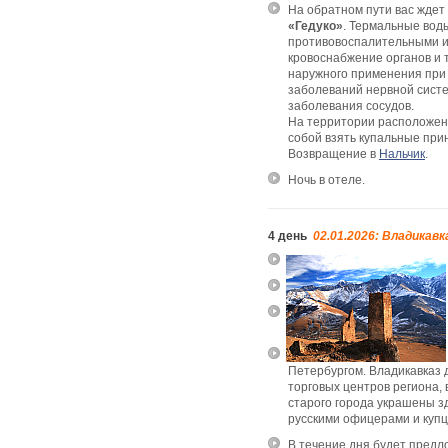
На обратном пути вас ждет
«Гедуко»
. Термальные вод
противовоспалительными 
кровоснабжение органов и 
наружного применения при 
заболеваний нервной систе
заболевания сосудов.
На территории расположено
собой взять купальные при
Возвращение в
Нальчик
.
Ночь в отеле.
4 день
02.01.2026: Владикав
Петербургом. Владикавказ 
торговых центров региона, 
старого города украшены з
русскими офицерами и купц
В течение дня будет предло