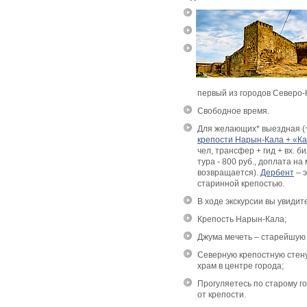
первый из городов Северо-
Свободное время.
Для желающих* выездная (
крепости Нарын-Кала + «К
чел, трансфер + гид + вх. б
тура - 800 руб., доплата на
возвращается
).
Дербент
– э
старинной крепостью.
В ходе экскурсии вы увидит
Крепость Нарын-Кала;
Джума мечеть
–
старейшую м
Северную крепостную стену
храм в центре города;
Прогуляетесь по старому го
от крепости.