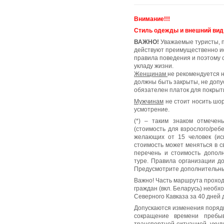
Внимание!!!
Стиль одежды и внешний вид
ВАЖНО!
Уважаемые туристы, по
действуют преимущественно и
правила поведения и поэтому 
укладу жизни.
Женщинам
не рекомендуется н
должны быть закрыты, не допу
обязателен платок для покрыт
Мужчинам
не стоит носить шор
усмотрение.
(*) – таким знаком отмече
(стоимость для взрослого/реб
желающих от 15 человек (ис
стоимость может меняться в с
перечень и стоимость допол
туре. Правила организации д
Предусмотрите дополнительные
Важно! Часть маршрута проход
граждан (вкл. Беларусь) необх
Северного Кавказа за 40 дней 
Допускаются изменения порядк
сокращение времени пребы