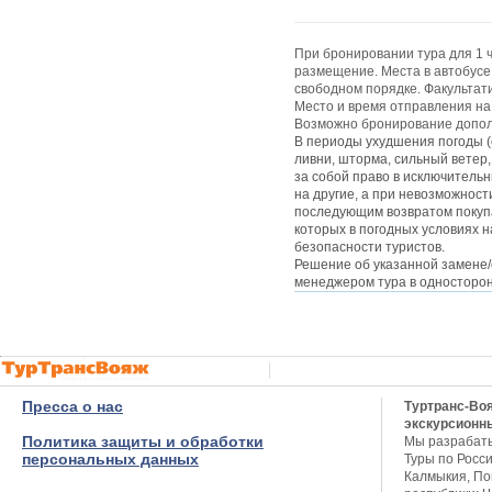
При бронировании тура для 1 
размещение.
Места в автобусе
свободном порядке. Ф
акультат
Место и время отправления на 
Возможно бронирование дополн
В периоды ухудшения погоды (
ливни, шторма, сильный ветер,
за собой право в исключитель
на другие, а при невозможнос
последующим возвратом покуп
которых в погодных условиях 
безопасности туристов.
Решение об указанной замене/
менеджером тура в односторон
Пресса о нас
Туртранс-Во
экскурсионн
Политика защиты и обработки
Мы разрабат
персональных данных
Туры по Росси
Калмыкия, Пов