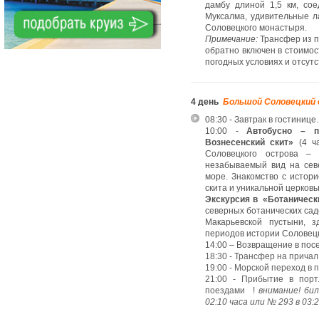
дамбу длиной 1,5 км, со
Муксалма, удивительные л
Соловецкого монастыря.
Примечание:
Трансфер из по
обратно включен в стоимос
погодных условиях и отсут
4 день
Большой Соловецкий
08:30 - Завтрак в гостинице.
10:00 -
Автобусно – пе
Вознесенский скит»
(4 ч
Соловецкого острова – 
незабываемый вид на сев
море. Знакомство с истор
скита и уникальной церковь
Экскурсия в «Ботаническ
северных ботанических сад
Макарьевской пустыни, 
периодов истории Соловецк
14:00 – Возвращение в посе
18:30 - Трансфер на причал
19:00 - Морской переход в 
21:00 - Прибытие в порт
поездами !
внимание! бил
02:10 часа или № 293 в 03:2