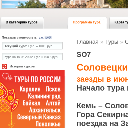
В категорию туров
Программа тура
Карта т
Показать стоимость в
:
у.е.
руб.
Главная
»
Туры
»
С
Текущий курс
:
1 у.е. = 100.5 руб.
SO7
Курс на 10.08.2026:
1 у.е = 100.5 руб.
Соловецки
История курсов
заезды в июн
Начало тура 
Кемь – Соло
Гора Секирна
поездка на З