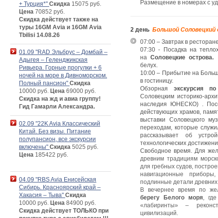
Размещение в номерах с уд
+ Турция*"
Скидка
15075 руб.
Цена
70852 руб.
Скидка действует также на
туры 16GM Avia и 16GM Avia
2 день
Большой Соловецкий
Tbilisi 14.08.26
07:00 – Завтрак в ресторан
07:30 - Посадка на тепло
01.09 "RAD Эльбрус – Домбай –
на
Соловецкие острова.
Адыгея – Геленджикская
белух.
Ривьера. Горные прогулки + 6
10:00 – Прибытие на Больш
ночей на море в Дивноморском.
в гостиницу.
Полный пансион"
Скидка
Обзорная
экскурсия п
10000 руб.
Цена
69000 руб.
Соловецким историко-архи
Скидка на жд и авиа группу!
наследия ЮНЕСКО) . Посе
Гид Гамарли Александра.
действующих храмов, памят
выставки Соловецкого муз
02.09 "22K Avia Классический
переходам, которые служи
Китай. Без визы. Питание
рассказывает об устро
полупансион, все экскурсии
технологических достижени
включены"
Скидка
5025 руб.
Свободное время. Для же
Цена
185422 руб.
древним традициям морско
для гребных судов, построе
навигационные приборы
04.09 "RBS Avia Енисейская
подлинные детали древних 
Сибирь. Красноярский край –
В вечернее время по же
Хакасия – Тыва"
Скидка
берегу Белого моря
, гд
10000 руб.
Цена
84900 руб.
«лабиринты» – реконст
Скидка действует ТОЛЬКО при
цивилизаций.