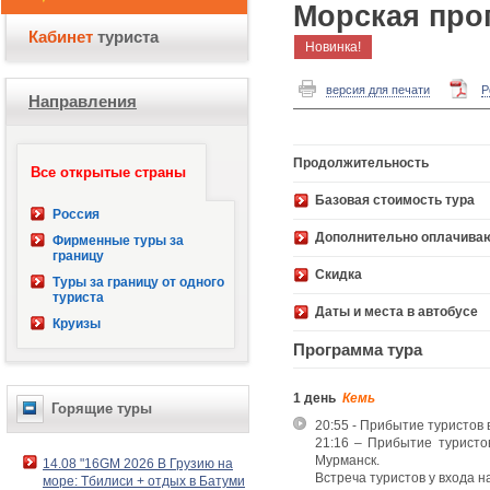
Морская про
Кабинет
туриста
Новинка!
версия для печати
P
Направления
Продолжительность
Все открытые страны
Базовая стоимость 
Россия
Дополнительно оплачива
Фирменные туры за
границу
Скидка
Туры за границу от одного
туриста
Даты и места в автобусе
Круизы
Программа тура
1 день
Кемь
Горящие туры
20:55 - Прибытие туристов 
21:16 – Прибытие туристо
Мурманск.
14.08 "16GM 2026 В Грузию на
Встреча туристов у входа н
море: Тбилиси + отдых в Батуми