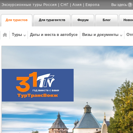
Экскурсионные туры Россия | СНГ | Азия | Европа
Вы здесь
?
Для туристов
Для турагентств
Форум
Блог
Ново
Туры
Даты и места в автобусе
Визы и документы
От