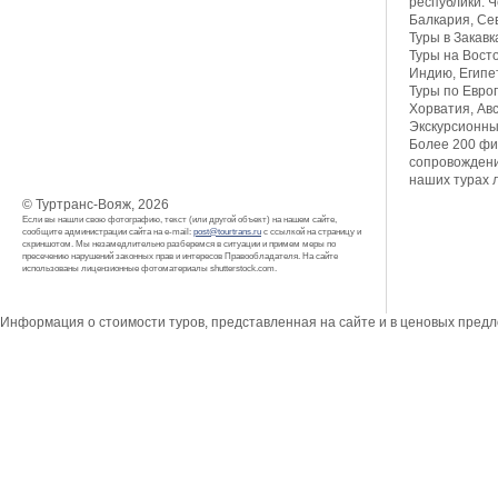
республики: Ч
Балкария, Се
Туры в Закавк
Туры на Восто
Индию, Египет
Туры по Европ
Хорватия, Авс
Экскурсионны
Более 200 фи
сопровождени
наших турах 
© Туртранс-Вояж, 2026
Если вы нашли свою фотографию, текст (или другой объект) на нашем сайте,
сообщите администрации сайта на e-mail:
post@tourtrans.ru
с ссылкой на страницу и
скриншотом. Мы незамедлительно разберемся в ситуации и примем меры по
пресечению нарушений законных прав и интересов Правообладателя. На сайте
использованы лицензионные фотоматериалы shutterstock.com.
Информация о стоимости туров, представленная на сайте и в ценовых пред