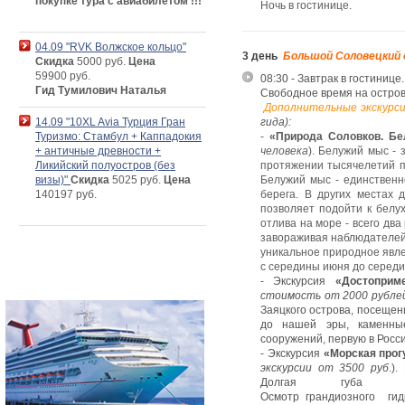
покупке тура с авиабилетом !!!
Ночь в гостиниц
е.
04.09 "RVK Волжское кольцо"
3 день
Большой Соловецкий
Скидка
5000 руб.
Цена
59900 руб.
08:30 - Завтрак в гостинице.
Гид Тумилович Наталья
Свободное время на остров
Д
ополнительные экскурс
14.09 "10XL Avia Турция Гран
гида):
Туризмо: Стамбул + Каппадокия
-
«Природа Соловков. Б
+ античные древности +
человека
). Белужий мыс -
Ликийский полуостров (без
протяжении тысячелетий п
визы)"
Скидка
5025 руб.
Цена
Белужий мыс - единственн
140197 руб.
берега. В других местах 
позволяет подойти к белух
отлива на море - всего два
завораживая наблюдателей
уникальное природное явле
с середины июня до середин
- Экскурсия
«Достоприм
стоимость от 2000 рублей
Заяцкого острова, посещен
до нашей эры, каменные
сооружений, первую в Росс
- Экскурсия
«Морская прог
экскурсии от 3500 руб
.
).
Долгая губа д
Осмотр грандиозного гид