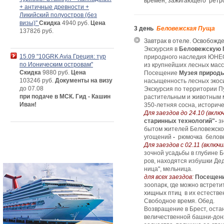
времен, зажигающего ретро
+ античные древности +
Ликийский полуостров (без
визы)"
Скидка
4940 руб.
Цена
3 день
Беловежская Пуща
137826 руб.
Завтрак в отеле. Освобожд
Экскурсия в
Беловежскую
15.09 "10GRK Avia Греция: тур
природного наследия ЮНЕС
по Ионическим островам"
из крупнейших лесных масс
Скидка
9880 руб.
Цена
Посещение
Музея природы
103246 руб.
Документы на визу
насыщенность лесных экос
до 07.08
Экскурсия по территории П
при подаче в МСК. Гид - Кашин
растительным и животным м
Иван!
350-летняя сосна, историч
Д
ля заездов до 24.10 (вкл
старинных технологий"-
з
бытом жителей Беловежской
угощений
-
рюмочка беловеж
Для заездов с 02.11 (вклю
зоч­ной усадь­бы в глу­би­не Б
ров, находятся из­буш­ки Де­да
ни­ца", мель­ни­ца.
для всех заездов:
Посещени
зоопарк, где можно встрети
хищных птиц
в их естестве
Свободное время. Обед.
Возвращение в Брест, оста
величественной башни-дон