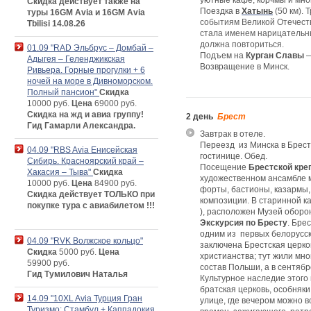
уютные кафе, корчмы и мно
Скидка действует также на
Поездка в
Хатынь
(50 км).
туры 16GM Avia и 16GM Avia
событиям Великой Отечеств
Tbilisi 14.08.26
стала именем нарицательны
должна повториться.
01.09 "RAD Эльбрус – Домбай –
Подъем на
Курган Славы
—
Адыгея – Геленджикская
Возвращение в Минск.
Ривьера. Горные прогулки + 6
ночей на море в Дивноморском.
Полный пансион"
Скидка
10000 руб.
Цена
69000 руб.
Скидка на жд и авиа группу!
2 день
Брест
Гид Гамарли Александра.
Завтрак в отеле.
Переезд из Минска в Брест 
04.09 "RBS Avia Енисейская
гостинице. Обед.
Сибирь. Красноярский край –
Посещение
Брестской кре
Хакасия – Тыва"
Скидка
художественном ансамбле 
10000 руб.
Цена
84900 руб.
форты, бастионы, казармы,
Скидка действует ТОЛЬКО при
композиции. В старинной к
покупке тура с авиабилетом !!!
), расположен Музей оборо
Экскурсия по Бресту
. Бре
одним из первых белорусск
04.09 "RVK Волжское кольцо"
заключена Брестская церко
Скидка
5000 руб.
Цена
христианства; тут жили мн
59900 руб.
состав Польши, а в сентябр
Гид Тумилович Наталья
Культурное наследие этого
братская церковь, особняки
14.09 "10XL Avia Турция Гран
улице, где вечером можно 
Туризмо: Стамбул + Каппадокия