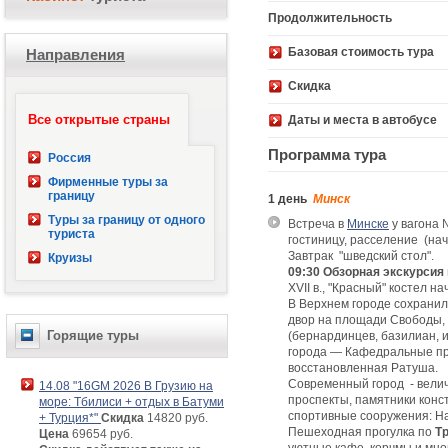
Продолжительность
Базовая стоимость 
Направления
Скидка
Все открытые страны
Даты и места в автобусе
Программа тура
Россия
Фирменные туры за
границу
1 день
Минск
Туры за границу от одного
Встре­ча в
Минске
у ва­го­на
туриста
го­сти­ни­цу, рас­се­ле­ние (н
Завтрак "швед­ский стол".
Круизы
09:30
Обзорная экскурсия
ХVII в., "Красный" костел н
В Верхнем городе сохранили
двор на площади Свободы, 
Горящие туры
(бернардинцев, базилиан, 
города — Кафедральные пра
восстановленная Ратуша.
Современный город - вели
14.08 "16GM 2026 В Грузию на
проспекты, памятники кон
море: Тбилиси + отдых в Батуми
спортивные сооружения: Н
+ Турция*"
Скидка
14820 руб.
Пешеходная прогулка по
Т
Цена
69654 руб.