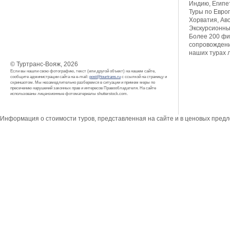
Индию, Египет
Туры по Европ
Хорватия, Авс
Экскурсионны
Более 200 фи
сопровождени
наших турах 
© Туртранс-Вояж, 2026
Если вы нашли свою фотографию, текст (или другой объект) на нашем сайте,
сообщите администрации сайта на e-mail:
post@tourtrans.ru
с ссылкой на страницу и
скриншотом. Мы незамедлительно разберемся в ситуации и примем меры по
пресечению нарушений законных прав и интересов Правообладателя. На сайте
использованы лицензионные фотоматериалы shutterstock.com.
Информация о стоимости туров, представленная на сайте и в ценовых пред