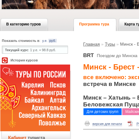
В категорию туров
Программа тура
Карта т
Показать стоимость в
:
у.е.
руб.
Главная
»
Туры
»
Минск - 
Текущий курс
:
1 у.е. = 98.8 руб.
BRT
Поездом до Минска
История курсов
Минск - Брест
все включено: экс
встреча в Минске
Минск – Хатынь – 
Беловежская Пуща
Для детских групп
Майски
версия для печати
P
Кабинет
туриста