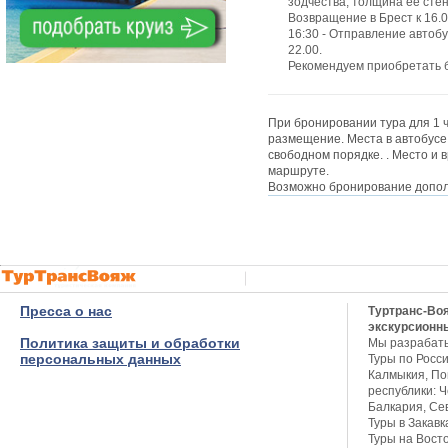
зодчества, толщина ее стен
Возвращение в Брест к 16.0
16:30 - Отправление автобу
22.00.
Рекомендуем приобретать б
При бронировании тура для 1 
размещение. Места в автобусе
свободном порядке. . Место и 
маршруте.
Возможно бронирование дополн
Пресса о нас
Туртранс-Во
экскурсионн
Политика защиты и обработки
Мы разрабат
персональных данных
Туры по Росси
Калмыкия, Пов
республики: Ч
Балкария, Се
Туры в Закавк
Туры на Восто