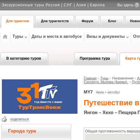
Экскурсионные туры Россия | СНГ | Азия | Европа
Вы здесь
?
Для туристов
Для турагентств
Форум
Блог
Ново
Туры
Даты и места в автобусе
Визы и документы
От
В категорию туров
Программа тура
Карта т
Главная
»
Туры
»
Направления
»
А
Сингапур. Мьянма (Бирма).
»
Путе
MY7
Авиа + автобус
Путешествие 
Янгон – Хехо – Пещера 
поделиться
Города тура
Общая протяженность маршрут