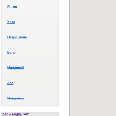
Янгон
Хехо
Озеро Инле
Баган
Мандалай
Ава
Мандалай
Весь маршрут