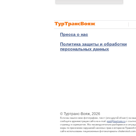
Пресса о нас
Политика защиты и обработки
персональных данных
© Туртранс-Вояж, 2026
Если вы нашли свою фотографию, текст (или другой объект) на наш
сообщите администрации сайта на e-mail:
post@tourtrans.ru
с ссылко
страницу и скриншотом. Мы незамедлительно разберемся в ситуац
меры по пресечению нарушений законных прав и интересов Правооб
сайте использованы лицензионные фотоматериалы shutterstock.com