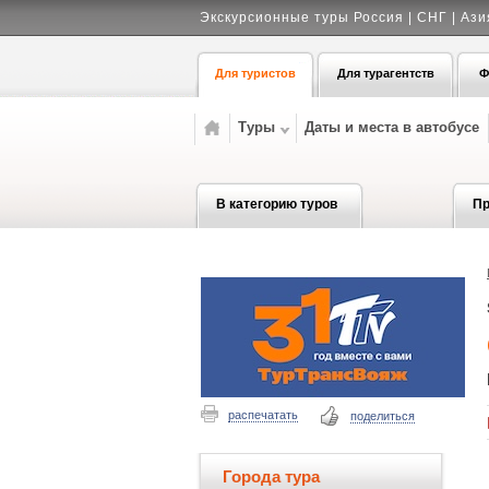
Экскурсионные туры Россия | СНГ | Ази
Для туристов
Для турагентств
Ф
Туры
Даты и места в автобусе
В категорию туров
Пр
распечатать
поделиться
Города тура