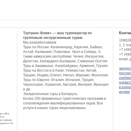
Конта
Туртранс-Вояж» — ваш туроператор по
групповым экскурсионным турам.
109028,
Мы разрабатываем
1, 2 эт
Туры по России: Калининград, Карелия, Байкал,
+7 (49
Алтай, Калмыкия, Поволжье. Урал и Сибирь. А
+7 (49
также кавказские республики: Чечня, Ингушетия,
email:
Дагестан, Кабардино-Балкария, Северная Осетия.
Туры в Закавказье: Азербайджан, Армения, Грузия.
экскур
Туры на Восток и в Азию: Узбекистан, Китай,
россии
Турцию, Индию, Египет, Непал, Марокко, Монголия.
серби
Туры по Европе: Италия, Испания, Турция,
хорва
Черногория, Хорватия, Австрия, Венгрия, Франция
в егип
и др.
индию
Экскурсионные туры в Беларусь.
Более 200 фирменных туристических программ в
сопровождении квалифицированных гидов. Все
услуги в наших турах лицензированы.
ем сайте,
й на
ии и примем
ладателя. На
.