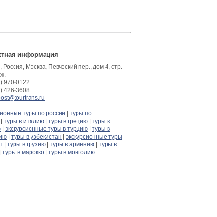
ктная информация
 Россия, Москва, Певческий пер., дом 4, стр.
аж.
5) 970-0122
9) 426-3608
post@tourtrans.ru
сионные туры по россии
|
туры по
|
туры в италию
|
туры в грецию
|
туры в
ю
|
экскурсионные туры в турцию
|
туры в
тию
|
туры в узбекистан
|
экскурсионные туры
ет
|
туры в грузию
|
туры в армению
|
туры в
|
туры в марокко
|
туры в монголию