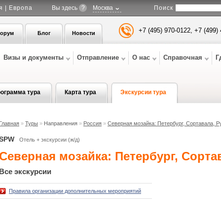
Поиск
я | Европа
Вы здесь
?
Москва
+7 (495) 970-0122, +7 (499)
орум
Блог
Новости
Визы и документы
Отправление
О нас
Справочная
Г
ограмма тура
Карта тура
Экскурсии тура
Главная
»
Туры
»
Направления
»
Россия
»
Северная мозайка: Петербург, Сортавала, Р
SPW
Отель + экскурсии (ж/д)
Северная мозайка: Петербург, Сорта
Все экскурсии
Правила организации дополнительных мероприятий