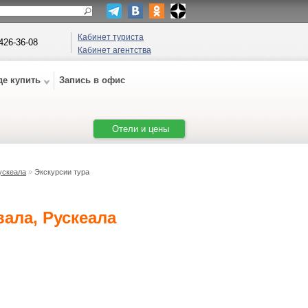
Кабинет туриста
 426-36-08
Кабинет агентства
де купить
Запись в офис
Отели и цены
ускеала
»
Экскурсии тура
вала, Рускеала