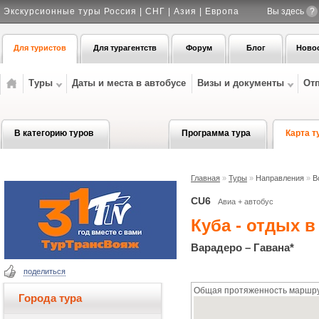
Экскурсионные туры Россия | СНГ | Азия | Европа
Вы здесь
?
Для туристов
Для турагентств
Форум
Блог
Ново
Туры
Даты и места в автобусе
Визы и документы
От
В категорию туров
Программа тура
Карта т
Главная
»
Туры
»
Направления
»
В
CU6
Авиа + автобус
Куба - отдых 
Варадеро – Гавана*
поделиться
Общая протяженность маршрут
Города тура