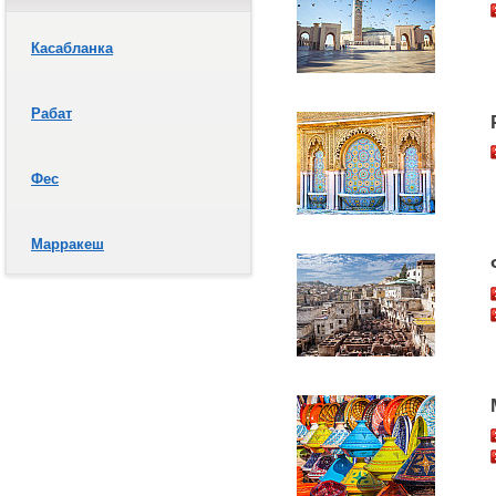
Касабланка
Рабат
Фес
Марракеш