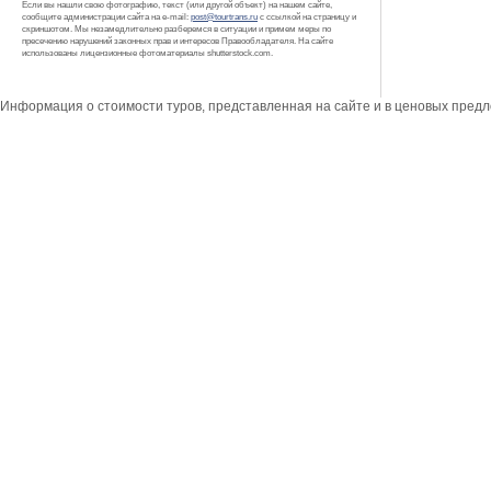
Если вы нашли свою фотографию, текст (или другой объект) на нашем сайте,
сообщите администрации сайта на e-mail:
post@tourtrans.ru
с ссылкой на страницу и
скриншотом. Мы незамедлительно разберемся в ситуации и примем меры по
пресечению нарушений законных прав и интересов Правообладателя. На сайте
использованы лицензионные фотоматериалы shutterstock.com.
Информация о стоимости туров, представленная на сайте и в ценовых пред