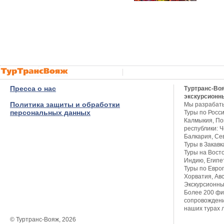
Пресса о нас
Туртранс-Во
экскурсионн
Политика защиты и обработки
Мы разрабат
персональных данных
Туры по Росси
Калмыкия, Пов
республики: Ч
Балкария, Се
Туры в Закавк
Туры на Восто
Индию, Египет
Туры по Европ
Хорватия, Авс
Экскурсионны
Более 200 фи
сопровождени
наших турах 
© Туртранс-Вояж, 2026