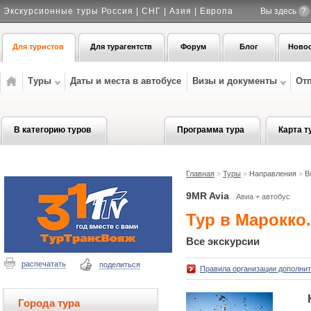
Экскурсионные туры Россия | СНГ | Азия | Европа
Вы здесь
?
Для туристов
Для турагентств
Форум
Блог
Ново
Туры
Даты и места в автобусе
Визы и документы
От
В категорию туров
Программа тура
Карта т
Главная
»
Туры
»
Направления
»
В
9MR Avia
Авиа + автобус
Тур в Марокко
Все экскурсии
распечатать
поделиться
Правила организации дополни
Города тура