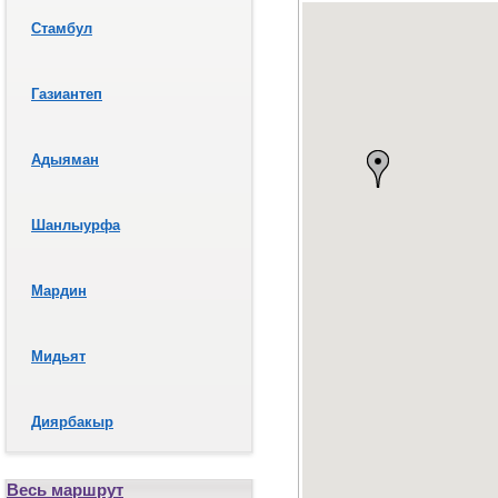
Стамбул
Газиантеп
Адыяман
Шанлыурфа
Мардин
Мидьят
Диярбакыр
Весь маршрут