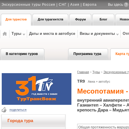
Экскурсионные туры Россия | СНГ | Азия | Европа
Вы здесь
?
Для туристов
Для турагентств
Форум
Блог
Ново
Туры
Даты и места в автобусе
Визы и документы
От
В категорию туров
Программа тура
Карта т
Главная
»
Туры
»
Экскурсионные ту
TR9
Авиа + автобус
Месопотамия -
внутренний авиаперелет
Газиантеп – Халфети –
крепость Дара – Мидья
поделиться
Города тура
Общая протяженность маршрут