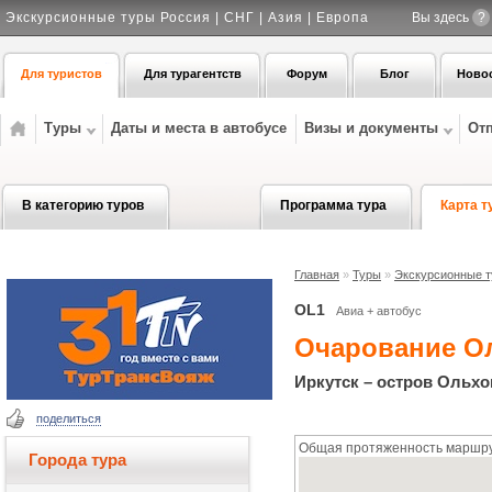
Экскурсионные туры Россия | СНГ | Азия | Европа
Вы здесь
?
Для туристов
Для турагентств
Форум
Блог
Ново
Туры
Даты и места в автобусе
Визы и документы
От
В категорию туров
Программа тура
Карта т
Главная
»
Туры
»
Экскурсионные ту
OL1
Авиа + автобус
Очарование О
Иркутск – остров Ольхо
поделиться
Общая протяженность маршрут
Города тура