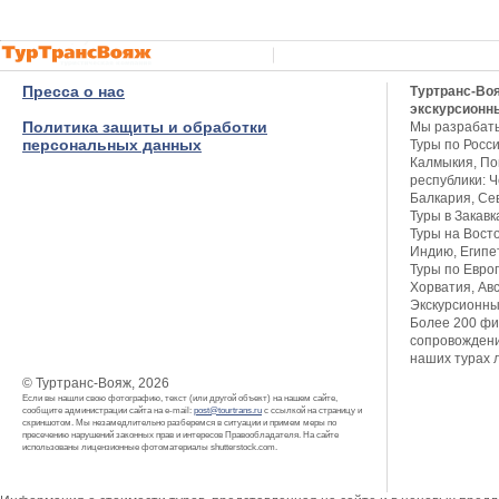
Пресса о нас
Туртранс-Во
экскурсионн
Политика защиты и обработки
Мы разрабат
персональных данных
Туры по Росси
Калмыкия, Пов
республики: Ч
Балкария, Се
Туры в Закавк
Туры на Восто
Индию, Египет
Туры по Европ
Хорватия, Авс
Экскурсионны
Более 200 фи
сопровождени
наших турах 
© Туртранс-Вояж, 2026
Если вы нашли свою фотографию, текст (или другой объект) на нашем сайте,
сообщите администрации сайта на e-mail:
post@tourtrans.ru
с ссылкой на страницу и
скриншотом. Мы незамедлительно разберемся в ситуации и примем меры по
пресечению нарушений законных прав и интересов Правообладателя. На сайте
использованы лицензионные фотоматериалы shutterstock.com.