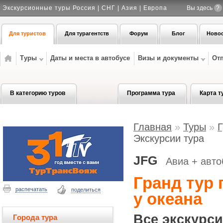
Экскурсионные туры Россия | СНГ | Азия | Европа
Вы здесь
?
Для туристов
Для турагентств
Форум
Блог
Ново
Туры
Даты и места в автобусе
Визы и документы
От
В категорию туров
Программа тура
Карта т
Главная
»
Туры
»
Г
Экскурсии тура
JFG
Авиа + авто
Гранд тур 
распечатать
поделиться
у океана
Все экскурс
Города тура