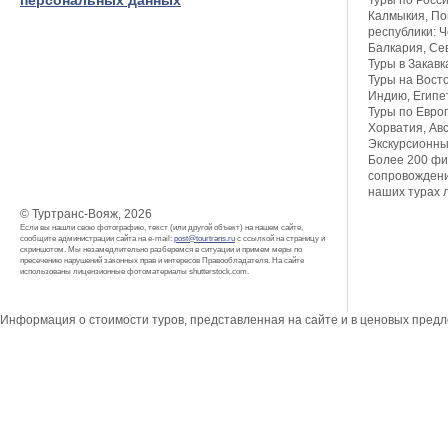
персональных данных
Туры по Росси
Калмыкия, Пов
республики: Ч
Балкария, Се
Туры в Закавк
Туры на Восто
Индию, Египет
Туры по Европ
Хорватия, Авс
Экскурсионны
Более 200 фи
сопровождени
наших турах 
© Туртранс-Вояж, 2026
Если вы нашли свою фотографию, текст (или другой объект) на нашем сайте,
сообщите администрации сайта на e-mail:
post@tourtrans.ru
с ссылкой на страницу и
скриншотом. Мы незамедлительно разберемся в ситуации и примем меры по
пресечению нарушений законных прав и интересов Правообладателя. На сайте
использованы лицензионные фотоматериалы shutterstock.com.
Информация о стоимости туров, представленная на сайте и в ценовых пред