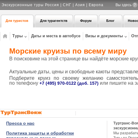
Экскурсионные туры Россия | СНГ | Азия | Европа
Вы здесь
?
Для туристов
Для турагентств
Форум
Блог
Ново
Туры
Даты и места в автобусе
Визы и документы
От
Морские круизы по всему миру
В поисковике на этой странице вы найдёте морские кру
Актуальные даты, цены и свободные каюты представле
Подберите круиз по своему желанию самостоятел
по
телефону
или пишите на э
+7 (495) 970-0122 (доб. 157)
Пресса о нас
Туртранс-Во
экскурсионн
Политика защиты и обработки
Мы разрабат