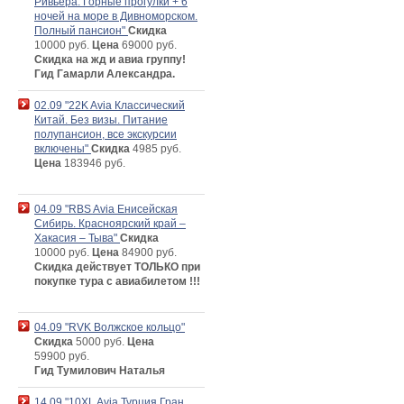
Ривьера. Горные прогулки + 6
ночей на море в Дивноморском.
Полный пансион"
Скидка
10000 руб.
Цена
69000 руб.
Скидка на жд и авиа группу!
Гид Гамарли Александра.
02.09 "22K Avia Классический
Китай. Без визы. Питание
полупансион, все экскурсии
включены"
Скидка
4985 руб.
Цена
183946 руб.
04.09 "RBS Avia Енисейская
Сибирь. Красноярский край –
Хакасия – Тыва"
Скидка
10000 руб.
Цена
84900 руб.
Скидка действует ТОЛЬКО при
покупке тура с авиабилетом !!!
04.09 "RVK Волжское кольцо"
Скидка
5000 руб.
Цена
59900 руб.
Гид Тумилович Наталья
14.09 "10XL Avia Турция Гран