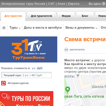
Экскурсионные туры Россия | СНГ | Азия | Европа
Вы здесь
?
Для туристов
Для турагентств
Форум
Блог
Ново
Туры
Даты и места в автобусе
Визы и документы
От
Схема встреч
распечатать
Место встречи:
у дороги
Как пройти к месту встр
вверх по двум эскалаторам
Показать стоимость в
:
у.е.
руб.
сторону центра (против д
Текущий курс
:
1 у.е. = 99.7 руб.
История курсов