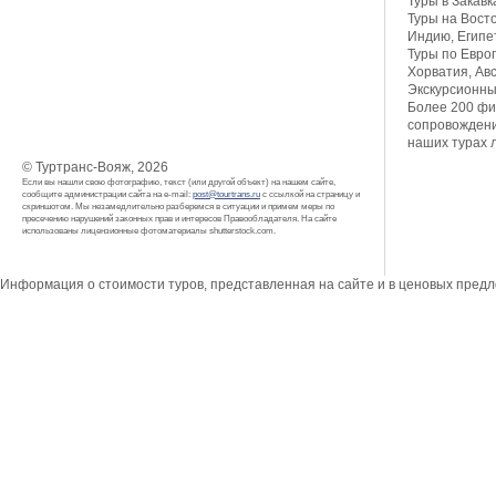
Туры в Закавк
Туры на Восто
Индию, Египет
Туры по Европ
Хорватия, Авс
Экскурсионны
Более 200 фи
сопровождени
наших турах 
© Туртранс-Вояж, 2026
Если вы нашли свою фотографию, текст (или другой объект) на нашем сайте,
сообщите администрации сайта на e-mail:
post@tourtrans.ru
с ссылкой на страницу и
скриншотом. Мы незамедлительно разберемся в ситуации и примем меры по
пресечению нарушений законных прав и интересов Правообладателя. На сайте
использованы лицензионные фотоматериалы shutterstock.com.
Информация о стоимости туров, представленная на сайте и в ценовых пред