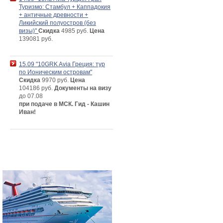
Туризмо: Стамбул + Каппадокия
+ античные древности +
Ликийский полуостров (без
визы)"
Скидка
4985 руб.
Цена
139081 руб.
15.09 "10GRK Avia Греция: тур
по Ионическим островам"
Скидка
9970 руб.
Цена
104186 руб.
Документы на визу
до 07.08
при подаче в МСК. Гид - Кашин
Иван!