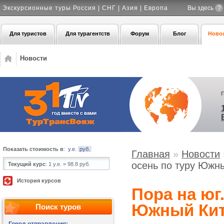
Экскурсионные туры Россия | СНГ | Азия | Европа
Вы здесь
?
Для туристов
Для турагентств
Форум
Блог
Ново
Новости
Показать стоимость в
:
у.е.
руб.
Главная
»
Новости
осень по туру Южны
Текущий курс
:
1 у.е. = 98.8 руб.
История курсов
Пора на юг
Южный Кита
Поиск туров