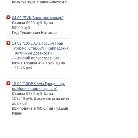
покупке тура с авиабилетом !!!
04.09 "RVK Волжское кольцо"
Скидка
5000 руб.
Цена
59900 руб.
Гид Тумилович Наталья
14.09 "10XL Avia Турция Гран
Туризмо: Стамбул + Каппадокия
+ античные древности +
Ликийский полуостров (без
визы)"
Скидка
4940 руб.
Цена
137826 руб.
15.09 "10GRK Avia Греция: тур
по Ионическим островам"
Скидка
9880 руб.
Цена
103246 руб.
Документы на визу
до 07.08
при подаче в МСК. Гид - Кашин
Иван!