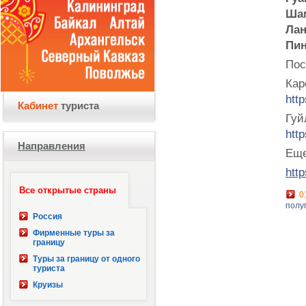
Шам
Лан
Пин
Пос
Кар
htt
Кабинет
туриста
Гуй
htt
Направления
Еще
http
Все открытые страны
0
полу
Россия
Фирменные туры за
границу
Туры за границу от одного
туриста
Круизы