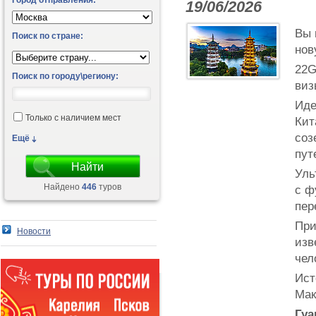
Город отправления:
19/06/2026
Вы 
Поиск по стране:
нов
22G
Поиск по городу\региону:
виз
Иде
Только с наличием мест
Кит
соз
Ещё
пут
Уль
Найдено
446
туров
с ф
пер
При
Новости
изв
чел
Ист
Мак
Гуа