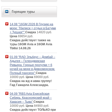
Горящие туры
14.08 "16GM 2026 В Грузию на
море: Тбилиси + отдых в Батуми
+ Турция*"
Скидка
14820 руб.
Цена
69654 руб.
Скидка действует также на
туры 16GM Avia и 16GM Avia
Tbilisi 14.08.26
01.09 "RAD Эльбрус – Домбай –
Адыгея – Геленджикская
Ривьера. Горные прогулки + 6
ночей на море в Дивноморском.
Полный пансион"
Скидка
10000 руб.
Цена
69000 руб.
Скидка на жд и авиа группу!
Гид Гамарли Александра.
04.09 "RBS Avia Енисейская
Сибирь. Красноярский край –
Хакасия – Тыва"
Скидка
10000 руб.
Цена
84900 руб.
Скидка действует ТОЛЬКО при