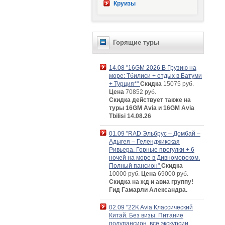
Круизы
Горящие туры
14.08 "16GM 2026 В Грузию на
море: Тбилиси + отдых в Батуми
+ Турция*"
Скидка
15075 руб.
Цена
70852 руб.
Скидка действует также на
туры 16GM Avia и 16GM Avia
Tbilisi 14.08.26
01.09 "RAD Эльбрус – Домбай –
Адыгея – Геленджикская
Ривьера. Горные прогулки + 6
ночей на море в Дивноморском.
Полный пансион"
Скидка
10000 руб.
Цена
69000 руб.
Скидка на жд и авиа группу!
Гид Гамарли Александра.
02.09 "22K Avia Классический
Китай. Без визы. Питание
полупансион, все экскурсии