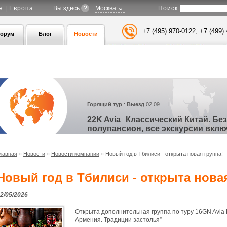
Поиск
я | Европа
Вы здесь
?
Москва
+7 (495) 970-0122, +7 (499)
орум
Блог
Новости
Горящий тур
:
Выезд
02.09 I
22K Avia
Классический Китай. Бе
полупансион, все экскурсии вкл
лавная
»
Новости
»
Новости компании
»
Новый год в Тбилиси - открыта новая группа!
Новый год в Тбилиси - открыта новая
2/05/2026
Открыта дополнительная группа по туру
16GN Avia 
Армения. Традиции застолья”