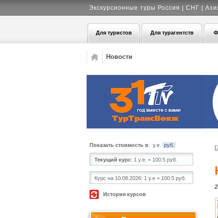
Экскурсионные туры Россия | СНГ | Ази
Для туристов
Для турагентств
Ф
Новости
Показать стоимость в
:
у.е.
руб.
Г
Текущий курс
:
1 у.е. = 100.5 руб.
Курс на 10.08.2026:
1 у.е = 100.5 руб.
2
История курсов