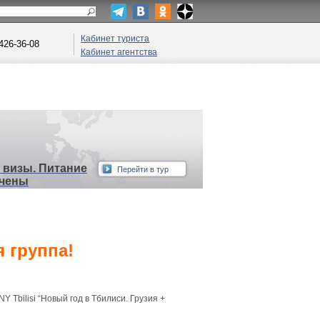
Кабинет туриста
 426-36-08
Кабинет агентства
з визы. Питание
Перейти в тур
ючены
 группа!
NY Tbilisi “Новый год в Тбилиси. Грузия +