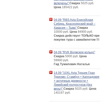
включены"
Скидка
5025 руб.
Цена
185422 руб.
04.09 "RBS Avia Енисейская
Сибирь. Красноярский край –
Хакасия – Тыва"
Скидка
10000 руб.
Цена
84900 руб.
Скидка действует ТОЛЬКО при
покупке тура с авиабилетом !!!
04.09 "RVK Волжское кольцо"
Скидка
5000 руб.
Цена
59900 руб.
Гид Тумилович Наталья
14.09 "10XL Avia Турция Гран
Туризмо: Стамбул + Каппадокия
+ античные древности +
Ликийский полуостров (без
визы)"
Скидка
5025 руб.
Цена
140197 руб.