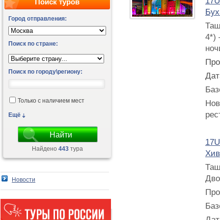
17U
Поиск туров
Бух
Город отправления:
Таш
4*)
Поиск по стране:
ноч
Про
Поиск по городу\региону:
Дат
Баз
Только с наличием мест
Нов
рес
Ещё
17U
Найдено
443
тура
Хив
Таш
Дво
Новости
Про
Баз
Дат