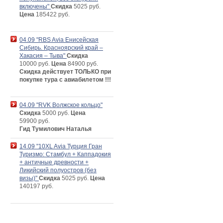
включены"
Скидка
5025 руб.
Цена
185422 руб.
04.09 "RBS Avia Енисейская
Сибирь. Красноярский край –
Хакасия – Тыва"
Скидка
10000 руб.
Цена
84900 руб.
Скидка действует ТОЛЬКО при
покупке тура с авиабилетом !!!
04.09 "RVK Волжское кольцо"
Скидка
5000 руб.
Цена
59900 руб.
Гид Тумилович Наталья
14.09 "10XL Avia Турция Гран
Туризмо: Стамбул + Каппадокия
+ античные древности +
Ликийский полуостров (без
визы)"
Скидка
5025 руб.
Цена
140197 руб.