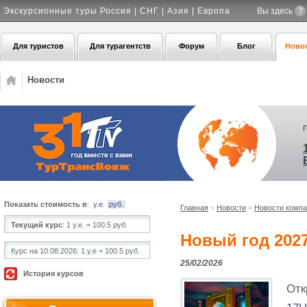
Экскурсионные туры Россия | СНГ | Азия | Европа
Вы здесь
?
Для туристов
Для турагентств
Форум
Блог
Ново
Новости
Показать стоимость в
:
у.е.
руб.
Главная
»
Новости
»
Новости комп
Текущий курс
:
1 у.е. = 100.5 руб.
Новый год 2027
Курс на 10.08.2026:
1 у.е = 100.5 руб.
25/02/2026
История курсов
Отк