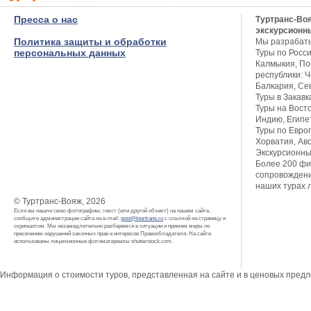
Пресса о нас
Туртранс-Во
экскурсионн
Политика защиты и обработки
Мы разрабат
персональных данных
Туры по Росси
Калмыкия, Пов
республики: Ч
Балкария, Се
Туры в Закавк
Туры на Восто
Индию, Египет
Туры по Европ
Хорватия, Авс
Экскурсионны
Более 200 фи
сопровождени
наших турах 
© Туртранс-Вояж, 2026
Если вы нашли свою фотографию, текст (или другой объект) на нашем сайте,
сообщите администрации сайта на e-mail:
post@tourtrans.ru
с ссылкой на страницу и
скриншотом. Мы незамедлительно разберемся в ситуации и примем меры по
пресечению нарушений законных прав и интересов Правообладателя. На сайте
использованы лицензионные фотоматериалы shutterstock.com.
Информация о стоимости туров, представленная на сайте и в ценовых пред