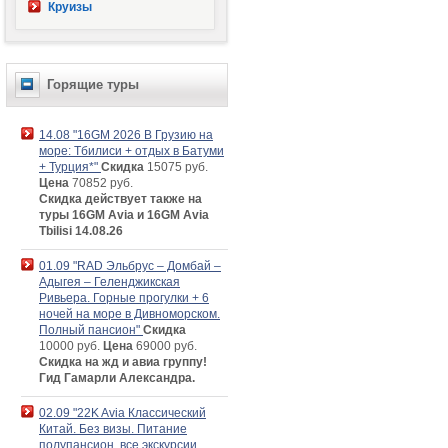
Круизы
Горящие туры
14.08 "16GM 2026 В Грузию на
море: Тбилиси + отдых в Батуми
+ Турция*"
Скидка
15075 руб.
Цена
70852 руб.
Скидка действует также на
туры 16GM Avia и 16GM Avia
Tbilisi 14.08.26
01.09 "RAD Эльбрус – Домбай –
Адыгея – Геленджикская
Ривьера. Горные прогулки + 6
ночей на море в Дивноморском.
Полный пансион"
Скидка
10000 руб.
Цена
69000 руб.
Скидка на жд и авиа группу!
Гид Гамарли Александра.
02.09 "22K Avia Классический
Китай. Без визы. Питание
полупансион, все экскурсии